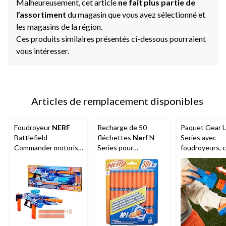
Malheureusement, cet article
ne fait plus partie de
l
’assortiment
du magasin que vous avez sélectionné et
les magasins de la région.
Ces produits similaires présentés ci-dessous pourraient
vous intéresser.
Articles de remplacement disponibles
Foudroyeur
NERF
Recharge de 50
Paquet Gear 
Battlefield
fléchettes
Nerf
N
Series avec
Commander motorisé
Series pour
foudroyeurs, 
pour 8 ans et plus
foudroyeurs Nerf N
et lunette, c
Series
18 fléchettes 
ans et plus