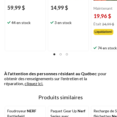
59,99 $
14,99 $
Maintenant
19,96 $
pr
44 en stock
3 en stock
Était
34,99 $
ét
Liquidation◊
3
74 en stock
À l'attention des personnes résidant au Québec
: pour
obtenir des renseignements sur l'entretien et la
réparation,
cliquez ici.
Produits similaires
Foudroyeur
NERF
Paquet Gear Up
Nerf
Recharge de 
Battlefield
Series avec
fléchettes
Ne