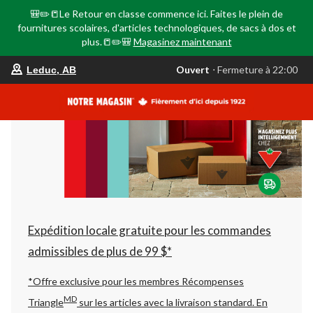
🎒✏️📒Le Retour en classe commence ici. Faites le plein de
fournitures scolaires, d'articles technologiques, de sacs à dos et
plus.📒✏️🎒
Magasinez maintenant
votre
Ouvert
⋅ Fermeture à 22:00
Leduc, AB
magasin
préféré
est
Leduc,
AB,
courament
Ouvert,
Fermeture
à
à
22:00
cliquer
pour
changer
Expédition locale gratuite pour les commandes
admissibles de plus de 99 $*
*Offre exclusive pour les membres Récompenses
MD
Triangle
sur les articles avec la livraison standard.
En