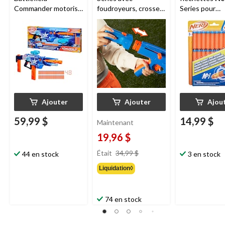
Commander motorisé
foudroyeurs, crosse
Series pour
pour 8 ans et plus
et lunette, comprend
foudroyeurs N
18 fléchettes N1, 8
Series
ans et plus
Ajouter
Ajouter
Ajou
59,99 $
14,99 $
Maintenant
19,96 $
prix
Était
34,99 $
44 en stock
3 en stock
était
Liquidation◊
34,99 $
74 en stock