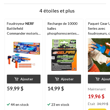
4 étoiles et plus
Foudroyeur
NERF
Recharge de 10000
Paquet Gear 
Battlefield
balles
Series avec
Commander motorisé
phosphorescentes
foudroyeurs, 
pour 8 ans et plus
Nerf
Pro Gelfire pour
et lunette, c
Nightfall Hopper
18 fléchettes 
ans et plus
Ajouter
Ajouter
Ajou
59,99 $
14,99 $
Maintenant
19,96 $
Était
34,99 $
44 en stock
23 en stock