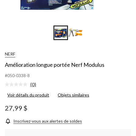
NERF
Amélioration longue portée Nerf Modulus
#050-0338-8
(0)
Aucune
cote
Voir détails du produit
Objets similaires
pour
ce
produit.
27,99 $
Lien
vers
la
Inscrivez-vous aux alertes de soldes
même
page.