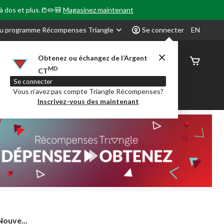
 à dos et plus.📒✏️🎒
Magasinez maintenant
u programme Récompenses Triangle
Se connecter
EN
Obtenez ou échangez de l’Argent
État de
MD
CT
command
Se connecter
Vous n’avez pas compte Triangle Récompenses?
our en Classe
Party City
Centre-auto
Inscrivez-vous des maintenant
Nouve...