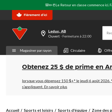
🎒✏️📒Le Retour en classe commence ici. Fai
Leduc, AB
Re
votre
Ouvert
⋅ Fermeture à 22:00
magasin
préféré
est
Magasiner par rayon
Circulaire
Offr
Leduc,
AB,
courament
Ouvert,
Obtenez 25 $ de prime en A
Fermeture
à
à
22:00
lorsque vous dépensez 150 $+* le jeudi 6 août 2026. 
cliquer
s’appliquent.
En savoir plus
pour
changer
Accueil
Sports et loisirs
Sports d'équipe
Zone des p