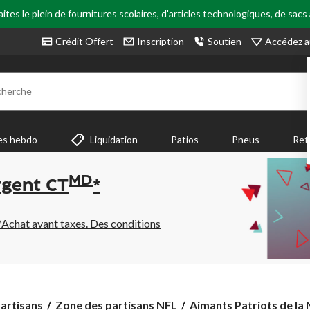
tes le plein de fournitures scolaires, d'articles technologiques, de sacs
Accédez a
Crédit Offert
Inscription
Soutien
cherche
es hebdo
Liquidation
Patios
Pneus
Ret
MD
rgent CT
*
*Achat avant taxes. Des conditions
Aimants
artisans
Zone des partisans NFL
Aimants Patriots de la 