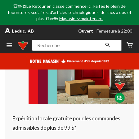
🎒✏️📒Le Retour en classe commence ici. Faites le plein de
fournitures scolaires, d'articles technologiques, de sacs à dos et
plus.📒✏️🎒
Magasinez maintenant
votre
Ouvert
⋅ Fermeture à 22:00
Leduc, AB
magasin
préféré
est
Recherche
Leduc,
AB,
courament
Ouvert,
Fermeture
à
à
22:00
cliquer
pour
changer
Expédition locale gratuite pour les commandes
admissibles de plus de 99 $*