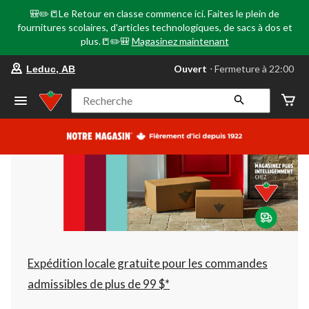
🎒✏️📒Le Retour en classe commence ici. Faites le plein de
fournitures scolaires, d'articles technologiques, de sacs à dos et
plus.📒✏️🎒
Magasinez maintenant
votre
Ouvert
⋅ Fermeture à 22:00
Leduc, AB
magasin
préféré
est
Recherche
Leduc,
AB,
courament
Ouvert,
Fermeture
à
à
22:00
cliquer
pour
changer
Expédition locale gratuite pour les commandes
admissibles de plus de 99 $*