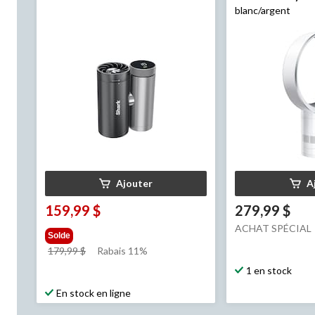
blanc/argent
Ajouter
A
159,99 $
279,99 $
ACHAT SPÉCIAL
Solde
prix
179,99 $
Rabais 11%
était
1 en stock
179,99 $
En stock en ligne