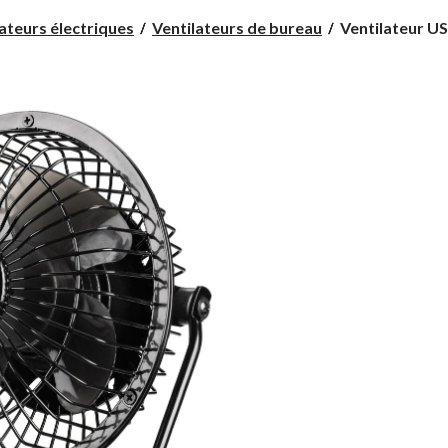
Ventilateur
ateurs électriques
Ventilateurs de bureau
Ventilateur USB
USB
Garrison,
4
po