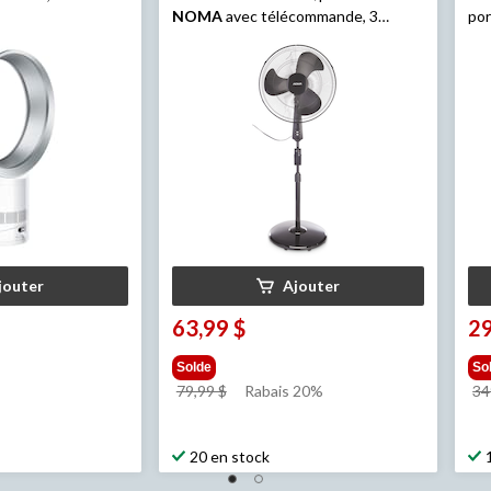
NOMA
avec télécommande, 3
por
vitesses, noir, 18 po
Sh
jouter
Ajouter
63,99 $
29
Solde
So
prix
79,99 $
Rabais 20%
34
était
79,99 $
20 en stock