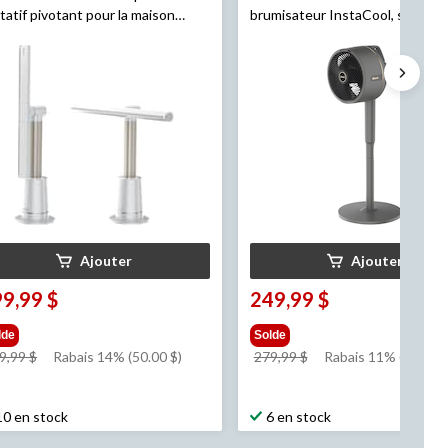
tatif pivotant pour la maison
brumisateur InstaCool, sans ou
ark
UltraBreeze, noir
fil, extérieur et intérieur, sur so
sur table, autonomie de 24 heur
noir
Ajouter
Ajouter
9,99 $
249,99 $
lde
Solde
prix
prix
9,99 $
Rabais 14% (50.00 $)
279,99 $
Rabais 11% (30.00 $
était
était
349,99 $
279,99 $
10 en stock
6 en stock