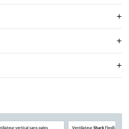
tilateur vertical sans pales
Ventilateur
Shark
FlexBreeze a