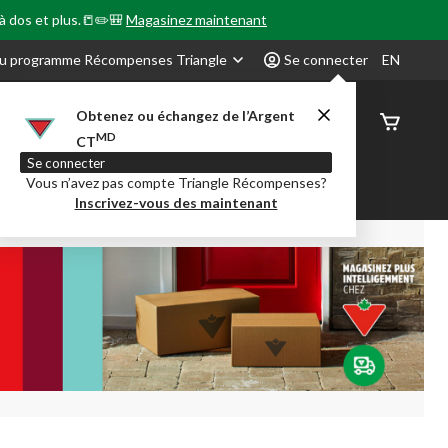
 à dos et plus.📒✏️🎒
Magasinez maintenant
u programme Récompenses Triangle
Se connecter
EN
Obtenez ou échangez de l’Argent
État de
MD
CT
command
Se connecter
Vous n’avez pas compte Triangle Récompenses?
our en Classe
Party City
Centre-auto
Inscrivez-vous des maintenant