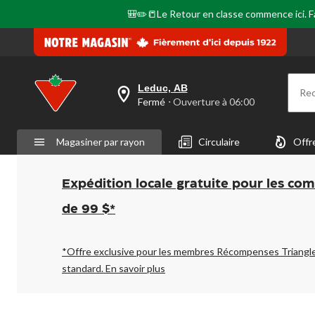
🎒✏️📒Le Retour en classe commence ici. Fai
Leduc, AB
Re
votre
Fermé
⋅ Ouverture à 06:00
magasin
préféré
est
Magasiner par rayon
Circulaire
Offr
Leduc,
AB,
courament
Fermé,
Expédition locale gratuite pour les co
Ouverture
à
de 99 $*
à
06:00
cliquer
pour
*Offre exclusive pour les membres Récompenses Triangl
changer
standard.
En savoir plus