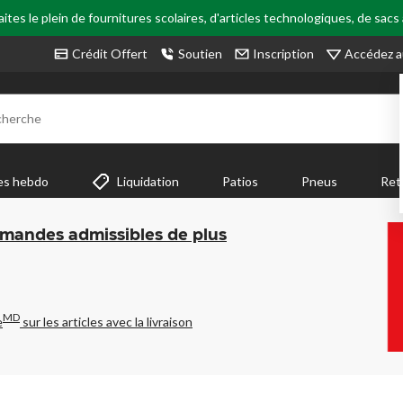
tes le plein de fournitures scolaires, d'articles technologiques, de sacs
Accédez a
Crédit Offert
Soutien
Inscription
cherche
es hebdo
Liquidation
Patios
Pneus
Ret
mmandes admissibles de plus
MD
e
sur les articles avec la livraison