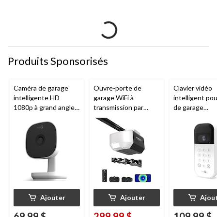
Produits Sponsorisés
Caméra de garage
Ouvre-porte de
Clavier vidéo
intelligente HD
garage WiFi à
intelligent po
1080p à grand angle
transmission par
de garage
Chamberlain, vision
chaîne de 1/2 HP
Chamberlain, v
nocturne, résistante
Chamberlain
nocturne, rési
aux intempéries
aux intempéri
blanc
Ajouter
Ajouter
Ajou
69,99 $
299,99 $
109,99 $