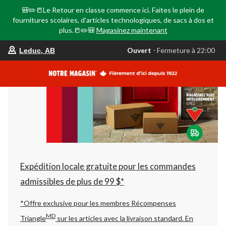
🎒✏️📒Le Retour en classe commence ici. Faites le plein de
fournitures scolaires, d'articles technologiques, de sacs à dos et
plus.📒✏️🎒
Magasinez maintenant
votre
Ouvert
⋅ Fermeture à 22:00
Leduc, AB
magasin
préféré
est
Leduc,
AB,
courament
Ouvert,
Fermeture
à
à
22:00
cliquer
pour
changer
Expédition locale gratuite pour les commandes
admissibles de plus de 99 $*
*Offre exclusive pour les membres Récompenses
MD
Triangle
sur les articles avec la livraison standard.
En