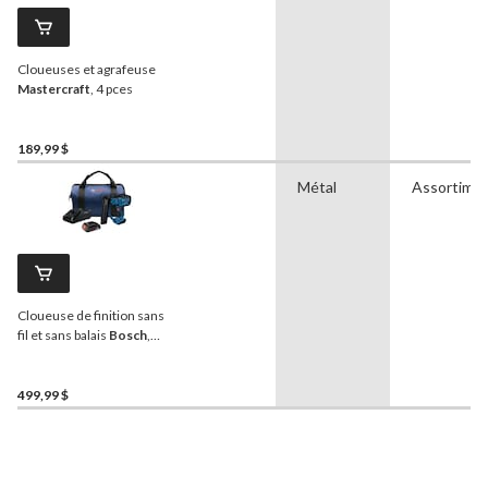
Cloueuses et agrafeuse
Mastercraft
, 4 pces
189,99 $
Métal
Assortime
Cloueuse de finition sans
fil et sans balais
Bosch
,
18V, calibre 18
499,99 $