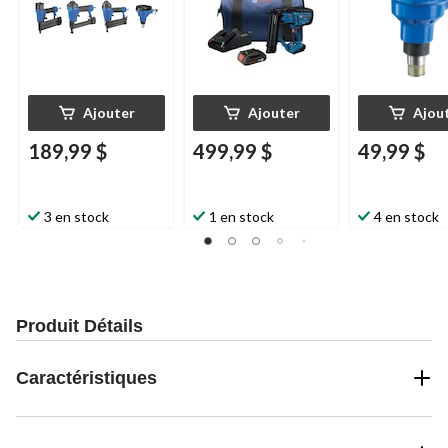
Ajouter
Ajouter
Ajou
189,99 $
499,99 $
49,99 $
3 en stock
1 en stock
4 en stock
Produit Détails
Caractéristiques