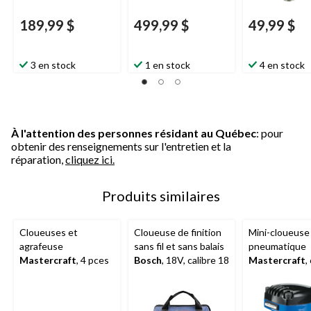
189,99 $
499,99 $
49,99 $
3 en stock
1 en stock
4 en stock
À l'attention des personnes résidant au Québec
: pour
obtenir des renseignements sur l'entretien et la
réparation,
cliquez ici.
Produits similaires
Cloueuses et
Cloueuse de finition
Mini-cloueuse
agrafeuse
sans fil et sans balais
pneumatique
Mastercraft
, 4 pces
Bosch
, 18V, calibre 18
Mastercraft
,
14, 1 pce