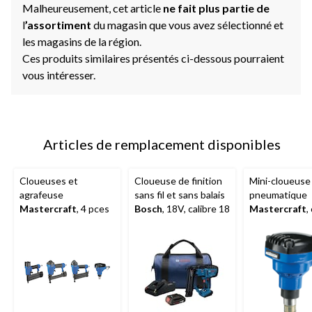
Malheureusement, cet article
ne fait plus partie de
l
’assortiment
du magasin que vous avez sélectionné et
les magasins de la région.
Ces produits similaires présentés ci-dessous pourraient
vous intéresser.
Articles de remplacement disponibles
Cloueuses et
Cloueuse de finition
Mini-cloueuse
agrafeuse
sans fil et sans balais
pneumatique
Mastercraft
, 4 pces
Bosch
, 18V, calibre 18
Mastercraft
,
14, 1 pce