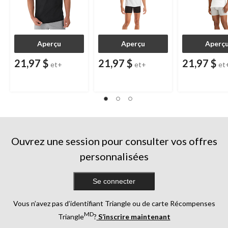
Aperçu
Aperçu
Aperç
21,97 $
21,97 $
21,97 $
et+
et+
et
Ouvrez une session pour consulter vos offres
personnalisées
Se connecter
Vous n’avez pas d’identifiant Triangle ou de carte Récompenses
MD
Triangle
?
S’inscrire maintenant