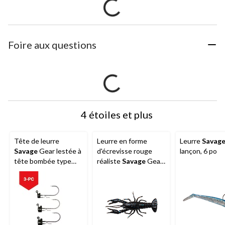
Foire aux questions
4 étoiles et plus
Tête de leurre
Leurre en forme
Leurre
Savag
Savage
Gear lestée à
d'écrevisse rouge
lançon, 6 po
tête bombée type
réaliste
Savage
Gear
Ned, noir, 3/16 oz,
Ned, 2,5 po, noir/bleu
paq. 4