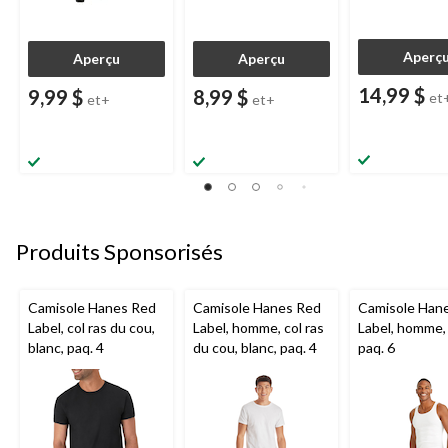
Aperç
Aperçu
Aperçu
14,99 $
9,99 $
8,99 $
et
et+
et+
Produits Sponsorisés
Camisole Hanes Red
Camisole Hanes Red
Camisole Han
Label, col ras du cou,
Label, homme, col ras
Label, homme, 
blanc, paq. 4
du cou, blanc, paq. 4
paq. 6