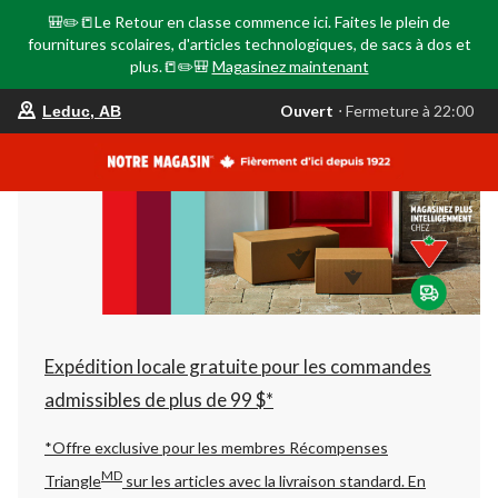
🎒✏️📒Le Retour en classe commence ici. Faites le plein de
fournitures scolaires, d'articles technologiques, de sacs à dos et
plus.📒✏️🎒
Magasinez maintenant
votre
Ouvert
⋅ Fermeture à 22:00
Leduc, AB
magasin
préféré
est
Leduc,
AB,
courament
Ouvert,
Fermeture
à
à
22:00
cliquer
pour
changer
Expédition locale gratuite pour les commandes
admissibles de plus de 99 $*
*Offre exclusive pour les membres Récompenses
MD
Triangle
sur les articles avec la livraison standard.
En