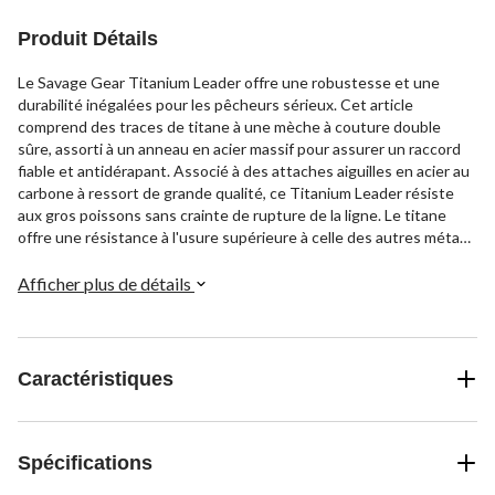
Produit Détails
Le Savage Gear Titanium Leader offre une robustesse et une
durabilité inégalées pour les pêcheurs sérieux. Cet article
comprend des traces de titane à une mèche à couture double
sûre, assorti à un anneau en acier massif pour assurer un raccord
fiable et antidérapant. Associé à des attaches aiguilles en acier au
carbone à ressort de grande qualité, ce Titanium Leader résiste
aux gros poissons sans crainte de rupture de la ligne. Le titane
offre une résistance à l'usure supérieure à celle des autres métaux
tout en restant assez souple pour permettre une bonne action et
une bonne détection des morsures. Que ce soit pour le
Afficher plus de détails
maskinongé, le brochet, le saumon ou d'autres espèces qui se
débattent avec acharnement, le Savage Gear Titanium Leader
possède la robustesse nécessaire pour venir à bout du poisson.
Caractéristiques
Spécifications