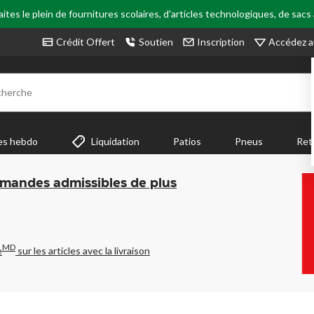
tes le plein de fournitures scolaires, d'articles technologiques, de sacs
Accédez a
Crédit Offert
Soutien
Inscription
cherche
es hebdo
Liquidation
Patios
Pneus
Ret
mmandes admissibles de plus
MD
e
sur les articles avec la livraison