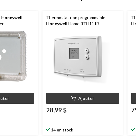
t
Honeywell
Thermostat non programmable
Th
en
Honeywell
Home RTH111B
Ho
outer
Ajouter
28,99 $
7
14 en stock