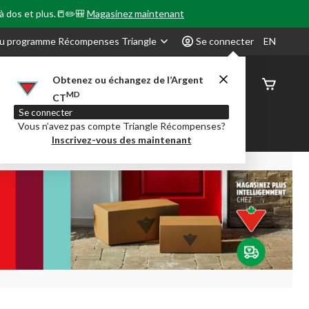
 à dos et plus.📒✏️🎒
Magasinez maintenant
u programme Récompenses Triangle
Se connecter
EN
Obtenez ou échangez de l’Argent
État de
MD
CT
command
Se connecter
Vous n’avez pas compte Triangle Récompenses?
our en Classe
Party City
Centre-auto
Inscrivez-vous des maintenant