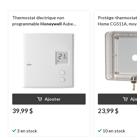
Thermostat électrique non
Protège-thermosta
programmable
Honeywell
Aube
Home CG511A, moy
TH109PLUS
Ajouter
Aj
39,99 $
23,99 $
3 en stock
10 en stock