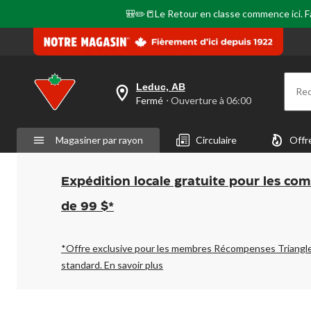
🎒✏️📒Le Retour en classe commence ici. Fai
Leduc, AB
Re
votre
Fermé
⋅ Ouverture à 06:00
magasin
préféré
est
Magasiner par rayon
Circulaire
Offr
Leduc,
AB,
courament
Fermé,
Expédition locale gratuite pour les co
Ouverture
à
de 99 $*
à
06:00
cliquer
pour
*Offre exclusive pour les membres Récompenses Triangl
changer
standard.
En savoir plus