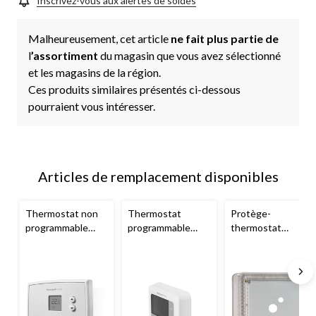
Inscrivez-vous aux alertes de soldes
Malheureusement, cet article
ne fait plus partie de
l
’assortiment
du magasin que vous avez sélectionné
et les magasins de la région.
Ces produits similaires présentés ci-dessous
pourraient vous intéresser.
Articles de remplacement disponibles
Thermostat non
Thermostat
Protège-
programmable
programmable
thermostat
Honeywell
Home
Honeywell
Home
Honeywell
Home
RTH111B
RTH7560E T5
CG511A, moyen