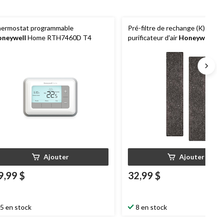
ermostat programmable
Pré-filtre de rechange (K) po
neywell
Home RTH7460D T4
purificateur d'air
Honeywell
H
gaz et odeurs domestiques
Ajouter
Ajouter
9,99 $
32,99 $
5 en stock
8 en stock