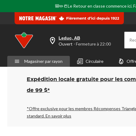
🎒✏️📒Le Retour en classe commence ici. Fai
Leduc, AB
Re
votre
Ouvert
⋅ Fermeture à 22:00
magasin
préféré
est
Magasiner par rayon
Circulaire
Offr
Leduc,
AB,
courament
Ouvert,
Expédition locale gratuite pour les co
Fermeture
à
de 99 $*
à
22:00
cliquer
pour
*Offre exclusive pour les membres Récompenses Triangl
changer
standard.
En savoir plus