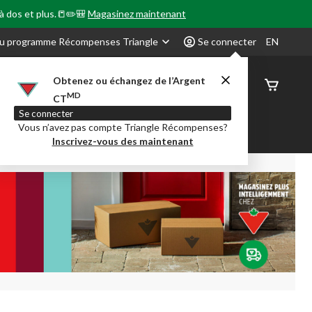
 à dos et plus.📒✏️🎒
Magasinez maintenant
u programme Récompenses Triangle
Se connecter
EN
Obtenez ou échangez de l’Argent
État de
MD
CT
command
Se connecter
Vous n’avez pas compte Triangle Récompenses?
our en Classe
Party City
Centre-auto
Inscrivez-vous des maintenant