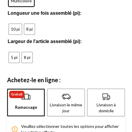
Multicolore
Longueur une fois assemblé (pi):
10 pi
8 pi
Largeur de l'article assemblé (pi):
5 pi
8 pi
Achetez-le en ligne :
Gratuit
Livraison le même
Livraison à
Ramassage
jour
domicile
Veuillez sélectionner toutes les options pour afficher