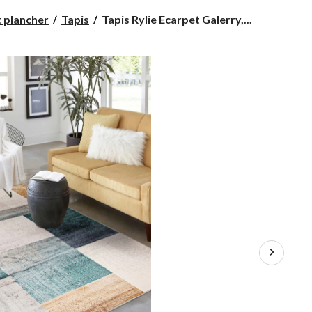
Tapis
t plancher
Tapis
Tapis Rylie Ecarpet Galerry,...
Rylie
Ecarpet
Galerry,
multicolore,
tailles
variées