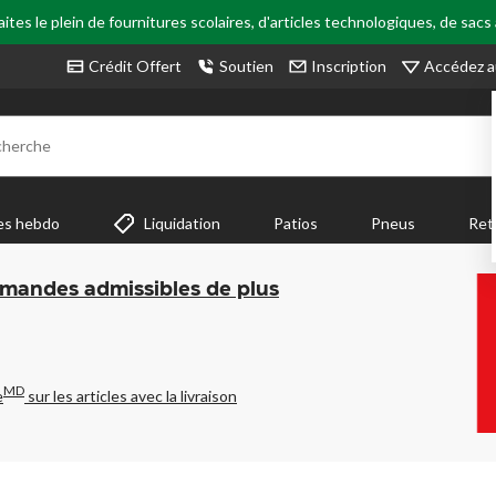
tes le plein de fournitures scolaires, d'articles technologiques, de sacs
Accédez a
Crédit Offert
Soutien
Inscription
cherche
es hebdo
Liquidation
Patios
Pneus
Ret
mmandes admissibles de plus
MD
e
sur les articles avec la livraison