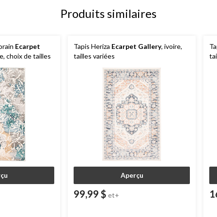
Produits similaires
orain
Ecarpet
Tapis Heriza
Ecarpet Gallery
, ivoire,
Ta
e, choix de tailles
tailles variées
ta
çu
Aperçu
99,99 $
1
et+