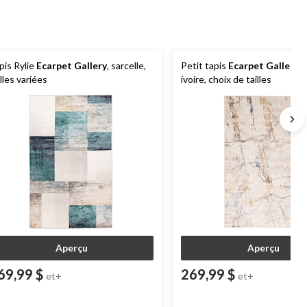
pis Rylie
Ecarpet Gallery
, sarcelle,
Petit tapis
Ecarpet Gallery
J
illes variées
ivoire, choix de tailles
Aperçu
Aperçu
69,99 $
269,99 $
et+
et+