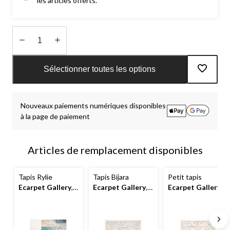
les articles offerts.
Quantité
mise
Sélectionner toutes les options
à
jour
à
Nouveaux paiements numériques disponibles
1
à la page de paiement
Articles de remplacement disponibles
Tapis Rylie
Tapis Bijara
Petit tapis
Ecarpet Gallery
,
Ecarpet Gallery
,
Ecarpet Gallery
sarcelle, tailles
bleu, tailles
Rococo, ivoire,
variées
variées
choix de tailles