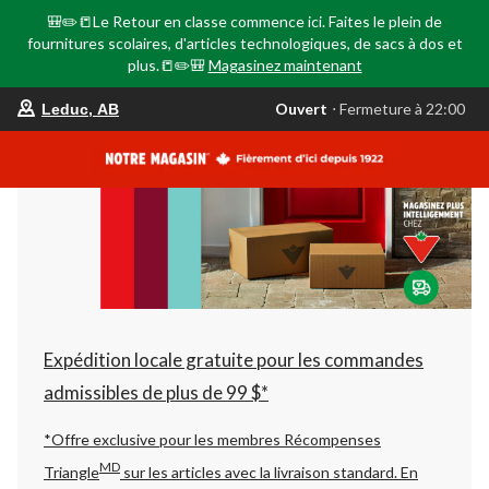
🎒✏️📒Le Retour en classe commence ici. Faites le plein de
fournitures scolaires, d'articles technologiques, de sacs à dos et
plus.📒✏️🎒
Magasinez maintenant
votre
Ouvert
⋅ Fermeture à 22:00
Leduc, AB
magasin
préféré
est
Leduc,
AB,
courament
Ouvert,
Fermeture
à
à
22:00
cliquer
pour
changer
Expédition locale gratuite pour les commandes
admissibles de plus de 99 $*
*Offre exclusive pour les membres Récompenses
MD
Triangle
sur les articles avec la livraison standard.
En