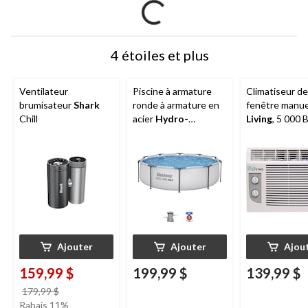
4 étoiles et plus
Ventilateur
Piscine à armature
Climatiseur de
brumisateur
Shark
ronde à armature en
fenêtre manu
Chill
acier
Hydro-
Living
, 5 000 
force
MC Pro Max, 10
blanc
pi x 30 po
Ajouter
Ajouter
Ajou
159,99 $
199,99 $
139,99 $
prix
179,99 $
était
Rabais 11%