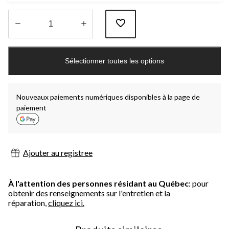
Quantité
mise
Sélectionner toutes les options
à
jour
à
1
Nouveaux paiements numériques disponibles à la page de
paiement
Ajouter au registree
À l'attention des personnes résidant au Québec
: pour
obtenir des renseignements sur l'entretien et la
réparation,
cliquez ici.