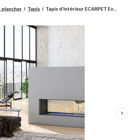
Tapis
t plancher
Tapis
Tapis d'intérieur ECARPET Ev...
d'intérieur
ECARPET
Evra,
gris,
choix
de
tailles