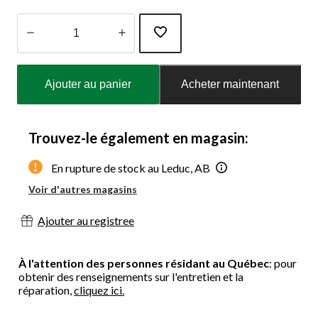
Quantité
mise
Ajouter au panier
Acheter maintenant
à
jour
à
1
Trouvez-le également en magasin:
En rupture de stock au Leduc, AB
Voir d'autres magasins
Ajouter au registree
À l'attention des personnes résidant au Québec
: pour
obtenir des renseignements sur l'entretien et la
réparation,
cliquez ici.