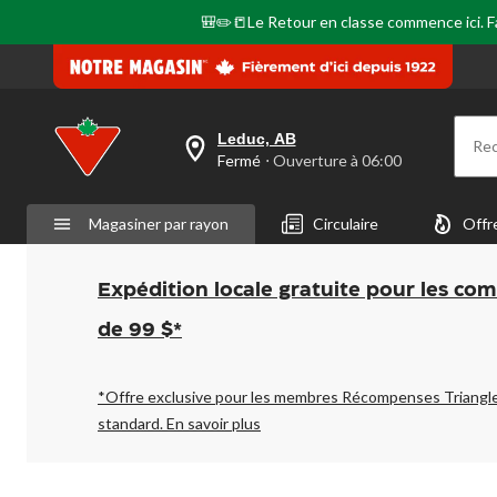
🎒✏️📒Le Retour en classe commence ici. Fai
Leduc, AB
Re
votre
Fermé
⋅ Ouverture à 06:00
magasin
préféré
est
Magasiner par rayon
Circulaire
Offr
Leduc,
AB,
courament
Fermé,
Expédition locale gratuite pour les co
Ouverture
à
de 99 $*
à
06:00
cliquer
pour
*Offre exclusive pour les membres Récompenses Triangl
changer
standard.
En savoir plus