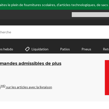
tes le plein de fournitures scolaires, d'articles technologiques, de sacs
cherche
es hebdo
Liquidation
Patios
Pneus
Ret
mmandes admissibles de plus
MD
e
sur les articles avec la livraison