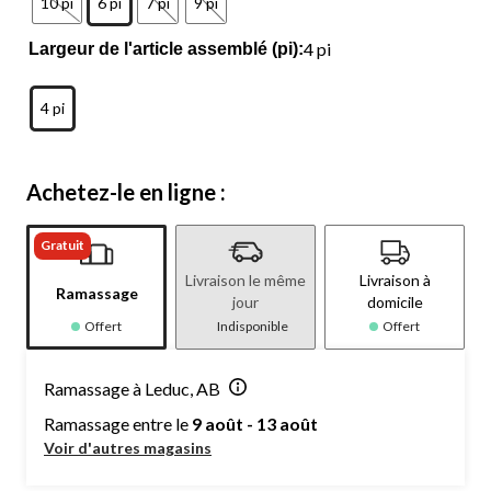
10 pi
6 pi
7 pi
9 pi
4 pi
Largeur de l'article assemblé (pi):
4 pi
Achetez-le en ligne :
Gratuit
Livraison le même
Livraison à
Ramassage
jour
domicile
Offert
Indisponible
Offert
Ramassage à Leduc, AB
Ramassage entre le
9 août - 13 août
Voir d'autres magasins