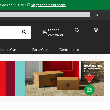
 à dos et plus.📒✏️🎒
Magasinez maintenant
EN
État de
command
our en Classe
Party City
Centre-auto