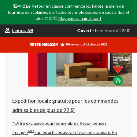
🎒✏️📒Le Retour en classe commence ici. Faites le plein de
fournitures scolaires, d'articles technologiques, de sacs à dos et
plus.📒✏️🎒
Magasinez maintenant
votre
Ouvert
⋅ Fermeture à 22:00
Leduc, AB
magasin
préféré
est
Leduc,
AB,
courament
Ouvert,
Fermeture
à
à
22:00
cliquer
pour
changer
Expédition locale gratuite pour les commandes
admissibles de plus de 99 $*
*Offre exclusive pour les membres Récompenses
MD
Triangle
sur les articles avec la livraison standard.
En