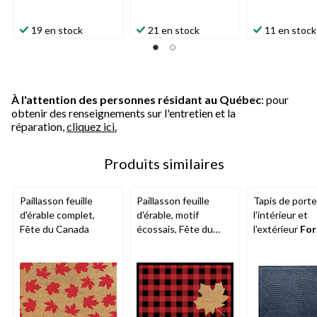
19 en stock
21 en stock
11 en stock
À l'attention des personnes résidant au Québec
: pour
obtenir des renseignements sur l'entretien et la
réparation,
cliquez ici.
Produits similaires
Paillasson feuille
Paillasson feuille
Tapis de porte
d'érable complet,
d'érable, motif
l'intérieur et
Fête du Canada
écossais, Fête du
l'extérieur
For
Canada
Hillcrest, choi
couleurs, 18 x