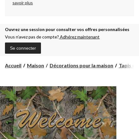
savoir plus
Ouvrez une session pour consulter vos offres personnalisées
Vous n’avez pas de compte?
Adhérez maintenant
Se connecter
Accueil
Maison
Décorations pour la maison
Tapis et