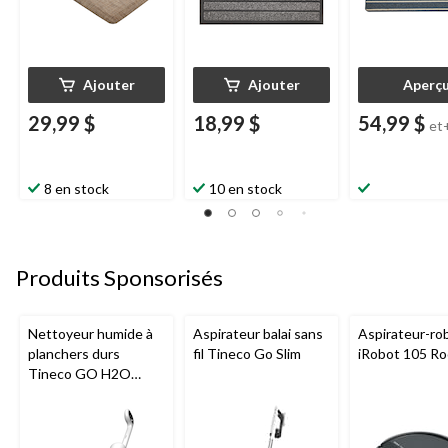
Ajouter
Ajouter
Aperç
29,99 $
18,99 $
54,99 $
et
8 en stock
10 en stock
Produits Sponsorisés
Nettoyeur humide à
Aspirateur balai sans
Aspirateur-ro
planchers durs
fil Tineco Go Slim
iRobot 105 R
Tineco GO H2O
HammerHead