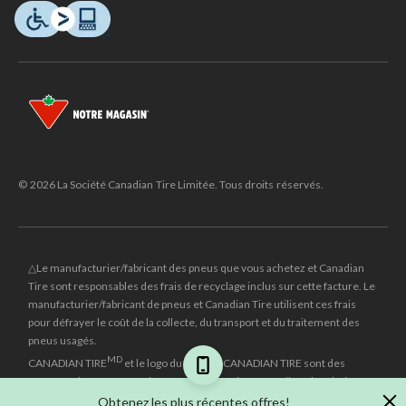
© 2026 La Société Canadian Tire Limitée. Tous droits réservés.
△Le manufacturier/fabricant des pneus que vous achetez et Canadian
Tire sont responsables des frais de recyclage inclus sur cette facture. Le
manufacturier/fabricant de pneus et Canadian Tire utilisent ces frais
pour défrayer le coût de la collecte, du transport et du traitement des
pneus usagés.
MD
CANADIAN TIRE
et le logo du triangle CANADIAN TIRE sont des
marques de commerce déposées de la Société Canadian Tire Limitée.
Obtenez les plus récentes offres!