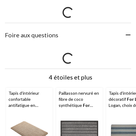
Foire aux questions
4 étoiles et plus
Tapis d'intérieur
Paillasson nervuré en
Tapis d'intérie
confortable
fibre de coco
décoratif
For 
antifatigue en
synthétique
For
Logan, choix d
textilène CANVAS,
Living
,
couleurs, 4 x 6
beige, 18 x 30 po
intérieur/extérieur,
gris, 18 x 30 po