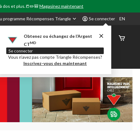
 à dos et plus.📒✏️🎒
Magasinez maintenant
u programme Récompenses Triangle
Se connecter
EN
Obtenez ou échangez de l’Argent
État de
MD
CT
command
Se connecter
Vous n’avez pas compte Triangle Récompenses?
our en Classe
Party City
Centre-auto
Inscrivez-vous des maintenant