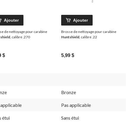
Ajouter
Ajouter
se de nettoyage pour carabine
Brosse de nettoyage pour carabine
shield
, calibre .270
Huntshield
, calibre .22
9 $
5,99 $
nze
Bronze
 applicable
Pas applicable
 étui
Sans étui