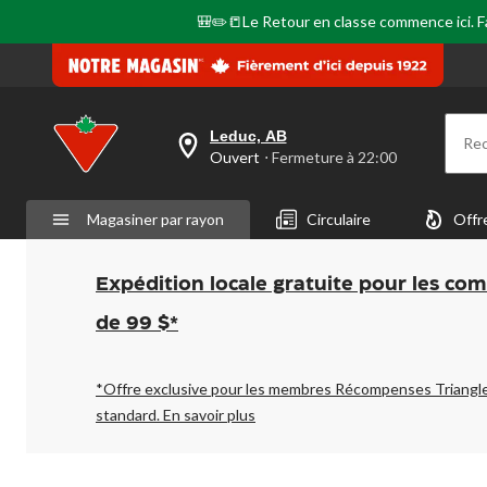
🎒✏️📒Le Retour en classe commence ici. Fai
Leduc, AB
Re
votre
Ouvert
⋅ Fermeture à 22:00
magasin
préféré
est
Magasiner par rayon
Circulaire
Offr
Leduc,
AB,
courament
Ouvert,
Expédition locale gratuite pour les co
Fermeture
à
de 99 $*
à
22:00
cliquer
pour
*Offre exclusive pour les membres Récompenses Triangl
changer
standard.
En savoir plus