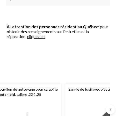
À l'attention des personnes résidant au Québec
: pour
obtenir des renseignements sur l'entretien et la
réparation,
cliquez ici.
ouvillon de nettoyage pour carabine
Sangle de fusil avec pivots
Al
ntshield
, calibre .22 à .25