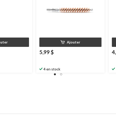
outer
Ajouter
5,99 $
4
4 en stock