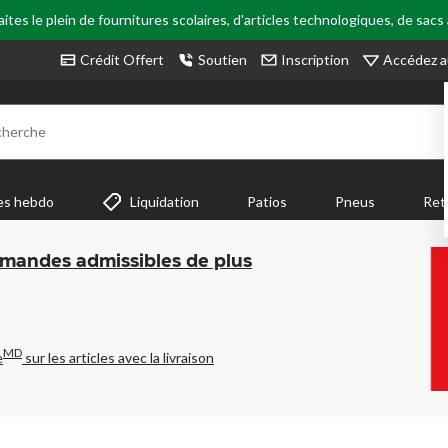
tes le plein de fournitures scolaires, d'articles technologiques, de sacs
Accédez a
Crédit Offert
Soutien
Inscription
cherche
es hebdo
Liquidation
Patios
Pneus
Ret
mmandes admissibles de plus
MD
e
sur les articles avec la livraison