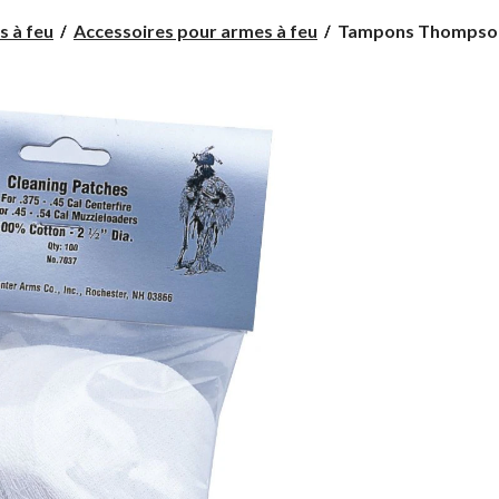
Tampons
s à feu
Accessoires pour armes à feu
Tampons Thompson 
Thompson
Center,
paq.
15