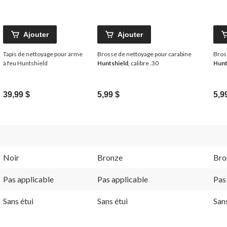
Ajouter
Ajouter
Tapis de nettoyage pour arme
Brosse de nettoyage pour carabine
Bros
à feu Huntshield
Huntshield
, calibre .30
Hunt
39,99 $
5,99 $
5,9
Noir
Bronze
Bro
Pas applicable
Pas applicable
Pas
Sans étui
Sans étui
Sans