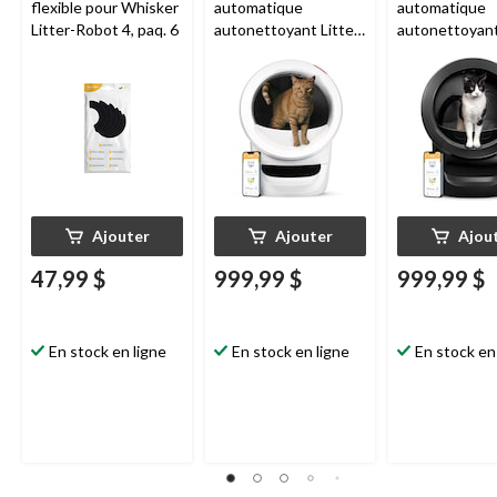
flexible pour Whisker
automatique
automatique
Litter-Robot 4, paq. 6
autonettoyant Litter-
autonettoyan
Robot 4 Whisker,
Whisker Litte
blanc
4, noir
Ajouter
Ajouter
Ajou
47,99 $
999,99 $
999,99 $
En stock en ligne
En stock en ligne
En stock en