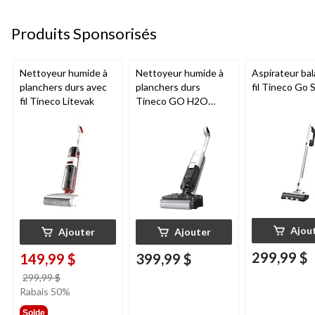
Produits Sponsorisés
Nettoyeur humide à
Nettoyeur humide à
Aspirateur bal
planchers durs avec
planchers durs
fil Tineco Go S
fil Tineco Litevak
Tineco GO H2O
HammerHead
Ajou
Ajouter
Ajouter
299,99 $
149,99 $
399,99 $
prix
299,99 $
était
Rabais 50%
299,99 $
Solde