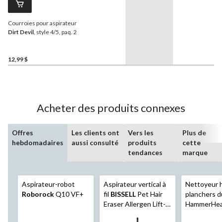
Courroies pour aspirateur
Dirt Devil
, style 4/5, paq. 2
12,99 $
Acheter des produits connexes
Offres
Les clients ont
Vers les
Plus de
hebdomadaires
aussi consulté
produits
cette
tendances
marque
Aspirateur-robot
Aspirateur vertical à
Nettoyeur 
Roborock
Q10 VF+
fil
BISSELL
Pet Hair
planchers d
Eraser Allergen Lift-
HammerHe
Off Pet Pro avec
MessDetec