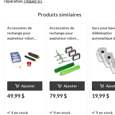
réparation,
cliquez ici.
Produits similaires
Accessoires de
Accessoires de
Sacs pour bas
rechange pour
rechange pour
d'élimination
aspirateur-robot
aspirateur-robot
automatique d
iRobot
Série 600
iRobot
Roomba
saleté
iRobot
séries e et I
Roomba
Ajouter
Ajouter
Ajou
49,99 $
79,99 $
19,99 $
4 en stock
4 en stock
9 en stock