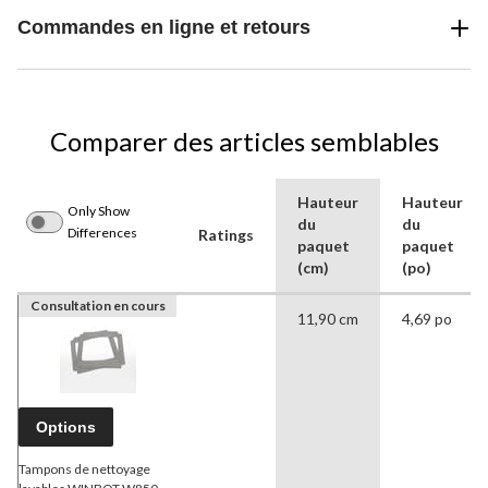
Commandes en ligne et retours
Comparer des articles semblables
Hauteur
Hauteur
Only Show
du
du
Differences
Ratings
paquet
paquet
(cm)
(po)
Consultation en cours
11,90 cm
4,69 po
Options
Tampons de nettoyage