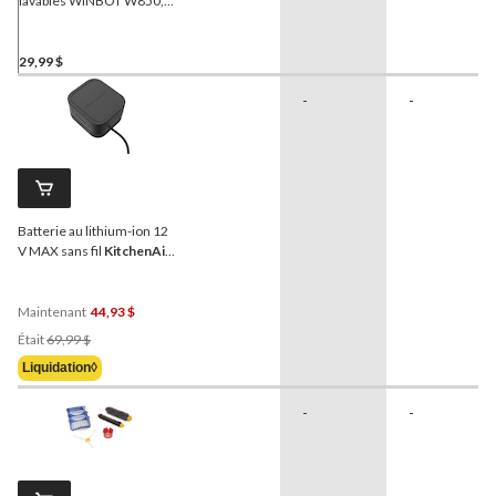
lavables WINBOT W850,
paq. 3
29,99 $
-
-
Batterie au lithium-ion 12
V MAX sans fil
KitchenAid
Go
Maintenant
44,93 $
Prix
Était
69,99 $
Était
Liquidation◊
69,99 $
-
-