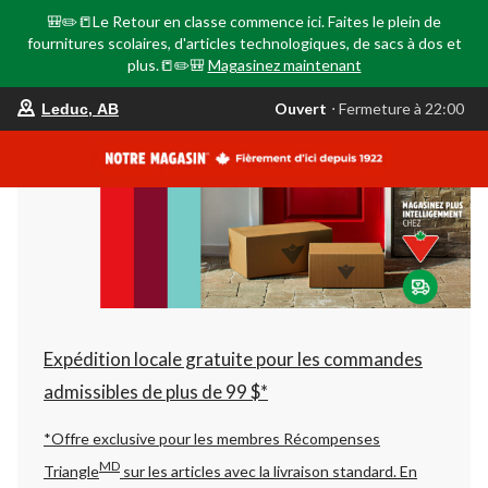
🎒✏️📒Le Retour en classe commence ici. Faites le plein de
fournitures scolaires, d'articles technologiques, de sacs à dos et
plus.📒✏️🎒
Magasinez maintenant
votre
Ouvert
⋅ Fermeture à 22:00
Leduc, AB
magasin
préféré
est
Leduc,
AB,
courament
Ouvert,
Fermeture
à
à
22:00
cliquer
pour
changer
Expédition locale gratuite pour les commandes
admissibles de plus de 99 $*
*Offre exclusive pour les membres Récompenses
MD
Triangle
sur les articles avec la livraison standard.
En