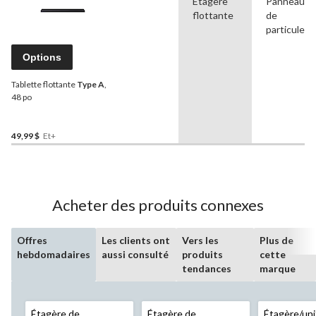
Étagère
Panneau
flottante
de
particules
Options
Tablette flottante
Type A
,
48 po
49,99 $
Et+
Acheter des produits connexes
Offres
Les clients ont
Vers les
Plus de
hebdomadaires
aussi consulté
produits
cette
tendances
marque
Étagère de
Étagère de
Étagère/uni