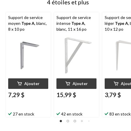
4 étoiles et plus
Support de service
Support de service
Support de se
moyen
Type A
, blanc,
intense
Type A
,
léger
Type A
,
8 x 10 po
blanc, 11 x 16 po
10 x 12 po
Ajouter
Ajouter
Ajou
7,29 $
15,99 $
3,79 $
27 en stock
42 en stock
83 en stock