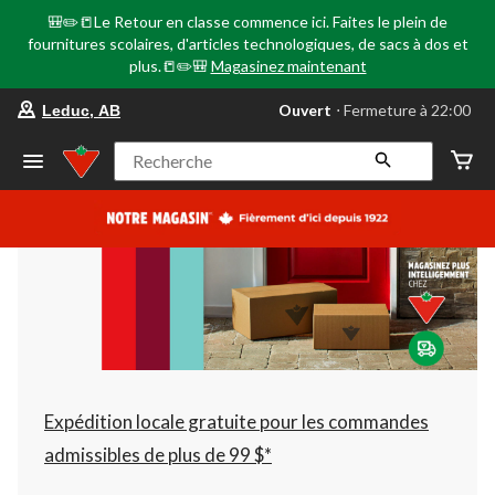
🎒✏️📒Le Retour en classe commence ici. Faites le plein de
fournitures scolaires, d'articles technologiques, de sacs à dos et
plus.📒✏️🎒
Magasinez maintenant
votre
Ouvert
⋅ Fermeture à 22:00
Leduc, AB
magasin
préféré
est
Recherche
Leduc,
AB,
courament
Ouvert,
Fermeture
à
à
22:00
cliquer
pour
changer
Expédition locale gratuite pour les commandes
admissibles de plus de 99 $*