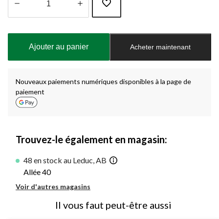
Quantité
mise
à
Ajouter au panier
Acheter maintenant
jour
à
1
Nouveaux paiements numériques disponibles à la page de
paiement
Trouvez-le également en magasin:
48 en stock au Leduc, AB
Allée 40
Voir d'autres magasins
Il vous faut peut-être aussi