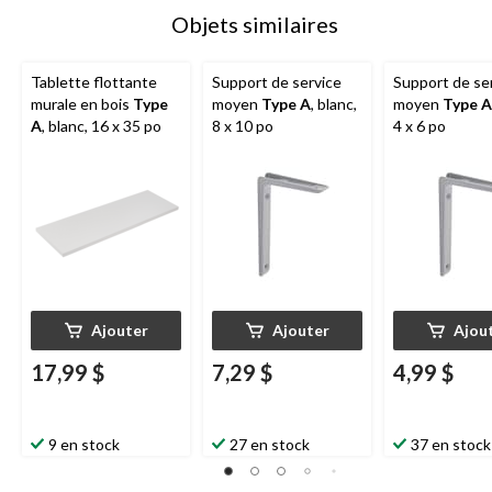
Objets similaires
Tablette flottante
Support de service
Support de se
murale en bois
Type
moyen
Type A
, blanc,
moyen
Type A
A
, blanc, 16 x 35 po
8 x 10 po
4 x 6 po
Ajouter
Ajouter
Ajou
17,99 $
7,29 $
4,99 $
9 en stock
27 en stock
37 en stock