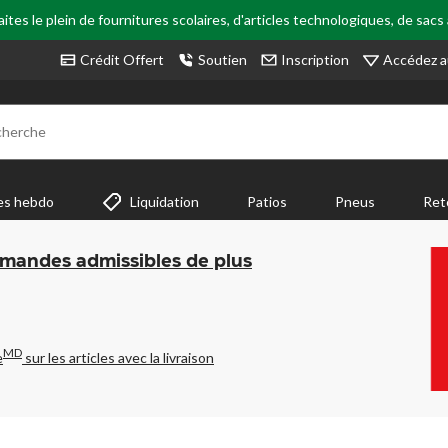
tes le plein de fournitures scolaires, d'articles technologiques, de sacs
Accédez a
Crédit Offert
Soutien
Inscription
cherche
es hebdo
Liquidation
Patios
Pneus
Ret
mmandes admissibles de plus
MD
e
sur les articles avec la livraison