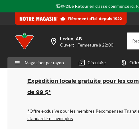
🎒✏️📒Le Retour en classe commence ici. Fai
Leduc, AB
Re
votre
Ouvert
⋅ Fermeture à 22:00
magasin
préféré
est
Magasiner par rayon
Circulaire
Offr
Leduc,
AB,
courament
Ouvert,
Expédition locale gratuite pour les co
Fermeture
à
de 99 $*
à
22:00
cliquer
pour
*Offre exclusive pour les membres Récompenses Triangl
changer
standard.
En savoir plus