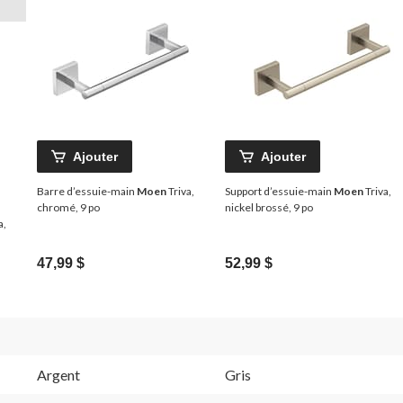
Ajouter
Ajouter
Barre d’essuie-main
Moen
Triva,
Support d’essuie-main
Moen
Triva,
chromé, 9 po
nickel brossé, 9 po
a,
47,99 $
52,99 $
Argent
Gris