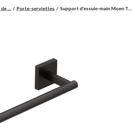
Support
de ...
Porte-serviettes
Support d’essuie-main Moen T...
d’essuie-
main
Moen
Triva,
noir
mat,
9
po