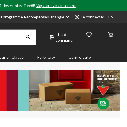
 à dos et plus.📒✏️🎒
Magasinez maintenant
u programme Récompenses Triangle
Se connecter
EN
État de
command
our en Classe
Party City
Centre-auto