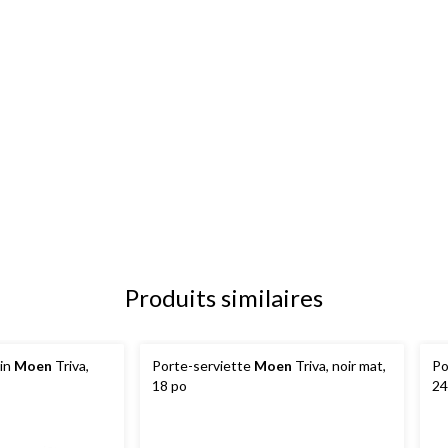
Produits similaires
ain
Moen
Triva,
Porte-serviette
Moen
Triva, noir mat,
Po
18 po
24