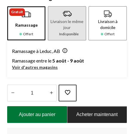
Gratuit
Livraison le même
Livraison à
Ramassage
jour
domicile
Offert
Indisponible
Offert
Ramassage à Leduc, AB
Ramassage entre le
5 août - 9 août
Voir d'autres magasins
Quantité
mise
Ajouter au panier
Acheter maintenant
à
jour
à
1