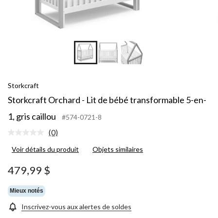
Storkcraft
Storkcraft Orchard - Lit de bébé transformable 5-en-
1, gris caillou
#574-0721-8
(0)
Aucune
cote
Voir détails du produit
Objets similaires
pour
ce
produit.
479,99 $
Lien
vers
la
Mieux notés
même
page.
Inscrivez-vous aux alertes de soldes