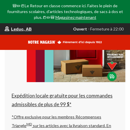
🎒✏️📒Le Retour en classe commence ici. Faites le plein de
fournitures scolaires, d'articles technologiques, de sacs à dos et
plus.📒✏️🎒
Magasinez maintenant
votre
Ouvert
⋅ Fermeture à 22:00
Leduc, AB
magasin
préféré
est
Leduc,
AB,
courament
Ouvert,
Fermeture
à
à
22:00
cliquer
pour
changer
Expédition locale gratuite pour les commandes
admissibles de plus de 99 $*
*Offre exclusive pour les membres Récompenses
MD
Triangle
sur les articles avec la livraison standard.
En