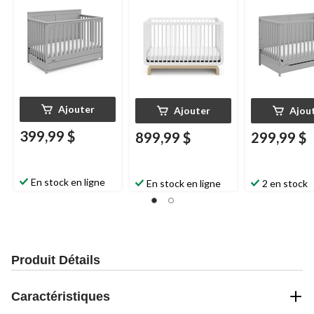
Ajouter
Ajouter
Ajou
399,99 $
899,99 $
299,99 $
En stock en ligne
En stock en ligne
2 en stock
Produit Détails
Caractéristiques