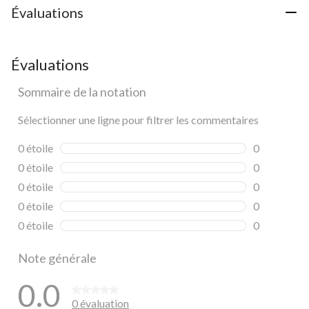
Évaluations
Évaluations
Sommaire de la notation
Sélectionner une ligne pour filtrer les commentaires
0 étoile
étoiles
0
0 commentai
0 étoile
étoiles
0
0 commentai
0 étoile
étoiles
0
0 commentai
0 étoile
étoiles
0
0 commentai
0 étoile
étoiles
0
0 commentai
Note générale
0.0
0 évaluation