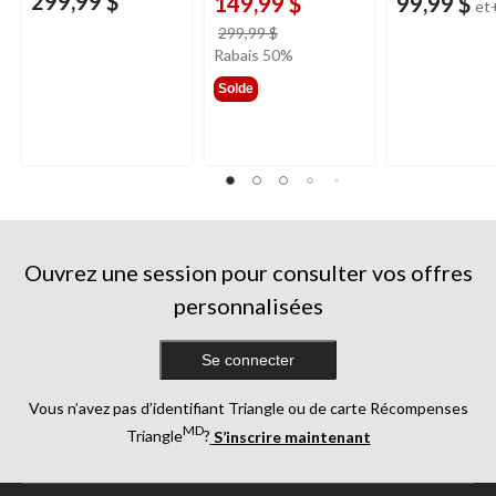
299,99 $
149,99 $
99,99 $
et
prix
299,99 $
était
Rabais 50%
299,99 $
Solde
Ouvrez une session pour consulter vos offres
personnalisées
Se connecter
Vous n’avez pas d’identifiant Triangle ou de carte Récompenses
MD
Triangle
?
S’inscrire maintenant