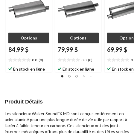
Options
Options
Option
84,99 $
79,99 $
69,99 $
0.0
(0)
0.0
(0)
0
0.0
0.0
0.0
étoile(s)
étoile(s)
étoile(s)
En stock en ligne
En stock en ligne
En stock en
sur
sur
sur
5.
5.
5.
Produit Détails
Les silencieux Walker SoundFX MD sont conçus entièrement en
acier aluminé pour une plus longue durée de vie utile par rapport à
l'acier à faible teneur en carbone. Ces silencieux ont des joints
internes mécaniques offrant plus de durabilité et des têtes serties