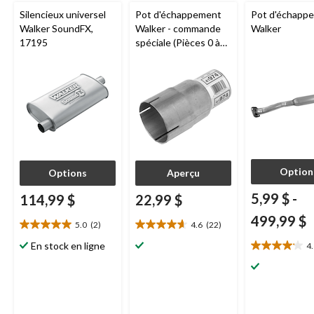
Silencieux universel
Pot d'échappement
Pot d'échapp
Walker SoundFX,
Walker - commande
Walker
17195
spéciale (Pièces 0 à
4599)
Option
Options
Aperçu
5,99 $
-
114,99 $
22,99 $
499,99 $
5.0
(2)
4.6
(22)
5.0
4.6
étoile(s)
étoile(s)
En stock en ligne
4
4.1
sur
sur
étoile(s)
5.
5.
sur
2
22
5.
évaluations
évaluations
9