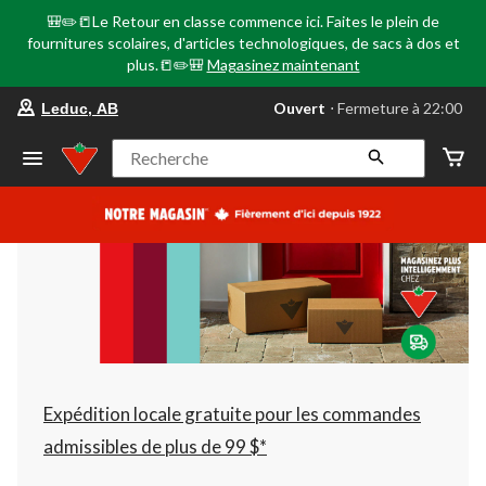
🎒✏️📒Le Retour en classe commence ici. Faites le plein de
fournitures scolaires, d'articles technologiques, de sacs à dos et
plus.📒✏️🎒
Magasinez maintenant
votre
Ouvert
⋅ Fermeture à 22:00
Leduc, AB
magasin
préféré
est
Recherche
Leduc,
AB,
courament
Ouvert,
Fermeture
à
à
22:00
cliquer
pour
changer
Expédition locale gratuite pour les commandes
admissibles de plus de 99 $*