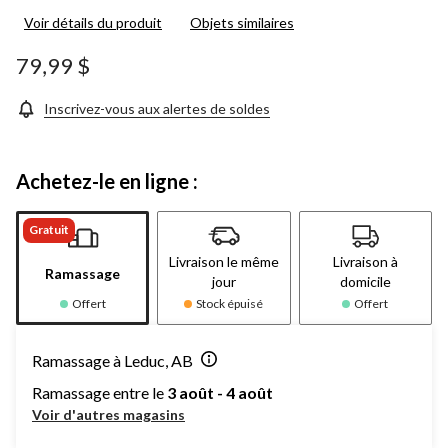
cote
Voir détails du produit
Objets similaires
pour
ce
produit.
79,99 $
Lien
vers
la
Inscrivez-vous aux alertes de soldes
même
page.
Achetez-le en ligne :
Gratuit
Livraison le même
Livraison à
Ramassage
jour
domicile
Offert
Stock épuisé
Offert
Ramassage à Leduc, AB
Ramassage entre le
3 août - 4 août
Voir d'autres magasins