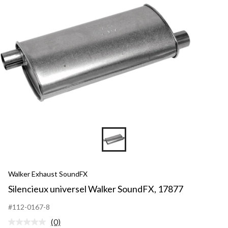
Walker Exhaust SoundFX
Silencieux universel Walker SoundFX, 17877
#112-0167-8
(0)
Aucune