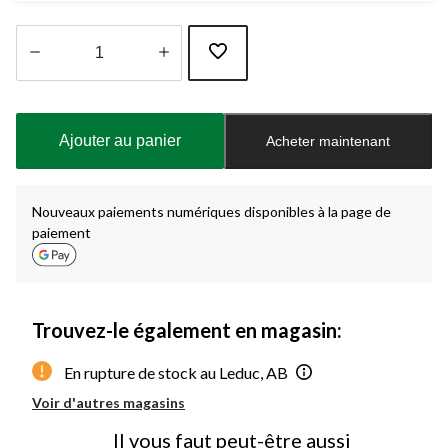
Quantité
mise
à
Ajouter au panier
Acheter maintenant
jour
à
1
Nouveaux paiements numériques disponibles à la page de
paiement
Trouvez-le également en magasin:
En rupture de stock au Leduc, AB
Voir d'autres magasins
Il vous faut peut-être aussi