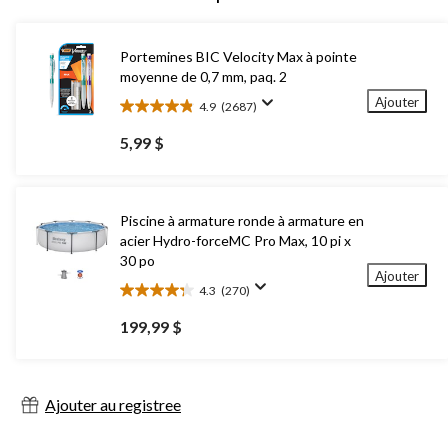
Portemines BIC Velocity Max à pointe
moyenne de 0,7 mm, paq. 2
Ajouter
4.9
(2687)
4.9
étoile(s)
5,99 $
sur
5.
2687
évaluations
Piscine à armature ronde à armature en
acier Hydro-forceMC Pro Max, 10 pi x
30 po
Ajouter
4.3
(270)
4.3
étoile(s)
199,99 $
sur
5.
270
évaluations
Ajouter au registree