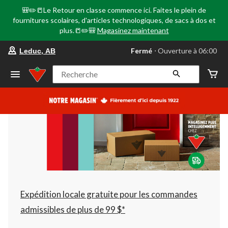
🎒✏️📒Le Retour en classe commence ici. Faites le plein de
fournitures scolaires, d'articles technologiques, de sacs à dos et
plus.📒✏️🎒
Magasinez maintenant
votre
Fermé
⋅ Ouverture à 06:00
Leduc, AB
magasin
préféré
est
Recherche
Leduc,
AB,
courament
Fermé,
Ouverture
à
à
06:00
cliquer
pour
changer
Expédition locale gratuite pour les commandes
admissibles de plus de 99 $*