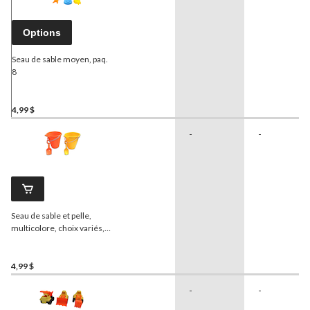
Options
Seau de sable moyen, paq.
8
4,99 $
-
-
Seau de sable et pelle,
multicolore, choix variés, 2
ans et plus, pour activités
estivales/plage
4,99 $
-
-