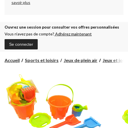
savoir plus
Ouvrez une session pour consulter vos offres personnalisées
Vous n’avez pas de compte?
Adhérez maintenant
Se connecter
Accueil
Sports et loisirs
Jeux de plein air
Jeux et jou