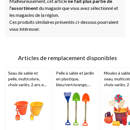
Malheureusement, cet article
ne fait plus partie de
l
’assortiment
du magasin que vous avez sélectionné et
les magasins de la région.
Ces produits similaires présentés ci-dessous pourraient
vous intéresser.
Articles de remplacement disponibles
Seau de sable et
Pelle à sable et jardin
Moules à sabl
pelle, multicolore,
en plastique,
seau, multicol
choix variés, 2 ans et
bleu/vert/orange,
choix variés, 2
plus, pour activités
choix variés, 2 ans et
plus, pour acti
estivales/plage
plus, pour activités
estivales/plage
estivales/plage
11