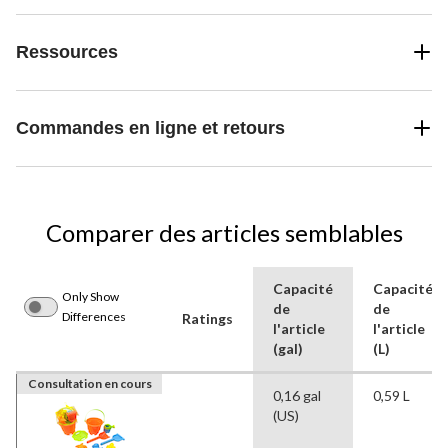
Ressources
Commandes en ligne et retours
Comparer des articles semblables
Capacité
Capacité
Only Show
de
de
Differences
Ratings
l'article
l'article
(gal)
(L)
Consultation en cours
0,16 gal
0,59 L
(US)