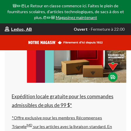
🎒✏️📒Le Retour en classe commence ici. Faites le plein de
fournitures scolaires, d'articles technologiques, de sacs à dos et
plus.📒✏️🎒
Magasinez maintenant
votre
Ouvert
⋅ Fermeture à 22:00
Leduc, AB
magasin
préféré
est
Leduc,
AB,
courament
Ouvert,
Fermeture
à
à
22:00
cliquer
pour
changer
Expédition locale gratuite pour les commandes
admissibles de plus de 99 $*
*Offre exclusive pour les membres Récompenses
MD
Triangle
sur les articles avec la livraison standard.
En