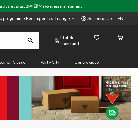
 à dos et plus.📒✏️🎒
Magasinez maintenant
u programme Récompenses Triangle
Se connecter
EN
État de
command
our en Classe
Party City
Centre-auto