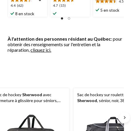
4.5
(6)
4.5
4.4
4.7
4.4
(62)
4.7
(15)
étoile(s)
5 en stock
étoile(s)
étoile(s)
8 en stock
sur
sur
sur
5.
5.
5.
6
62
15
évaluations
évaluations
évaluations
À l'attention des personnes résidant au Québec
: pour
obtenir des renseignements sur l'entretien et la
réparation,
cliquez ici.
c de hockey
Sherwood
avec
Sac de hockey sur roulettes
rmeture à glissière pour séniors,
Sherwood
, sénior, noir, 38 po
ansportable, noir, 34 po