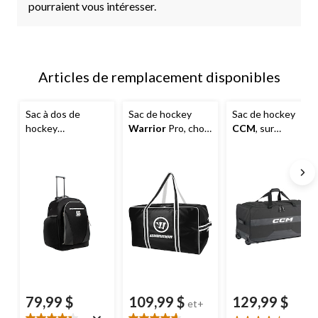
pourraient vous intéresser.
Articles de remplacement disponibles
Sac à dos de
Sac de hockey
Sac de hockey
hockey
Warrior
Pro, choix
CCM
, sur
Sherwood
,
de couleurs, grand
roulettes, sénior,
roulettes,
noir, 36 po
jeune/junior, noir,
25 po
79,99 $
109,99 $
129,99 $
et+