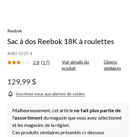
Reebok
Sac à dos Reebok 18K à roulettes
#083-0219-4
2.8
(17)
Voir détails du
Objets
Lire
produit
similaires
les
17
commentaires.
129,99 $
Lien
vers
la
Inscrivez-vous aux alertes de soldes
même
page.
Malheureusement, cet article
ne fait plus partie de
l
’assortiment
du magasin que vous avez sélectionné
et les magasins de la région.
Ces produits similaires présentés ci-dessous