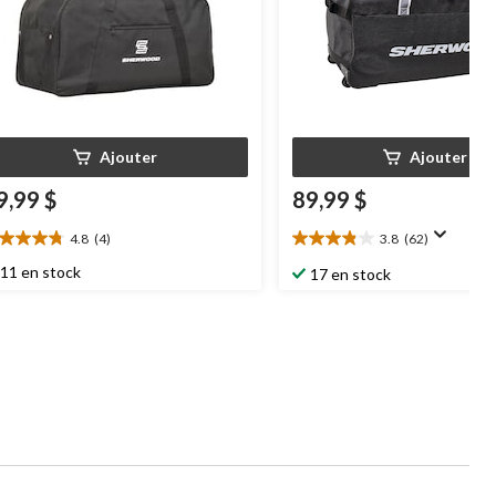
Ajouter
Ajouter
9,99 $
89,99 $
4.8
(4)
3.8
(62)
8
3.8
oile(s)
étoile(s)
11 en stock
17 en stock
r
sur
5.
62
aluations
évaluations