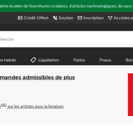
tes le plein de fournitures scolaires, d'articles technologiques, de sacs
Accédez a
Crédit Offert
Soutien
Inscription
cherche
es hebdo
Liquidation
Patios
Pneus
Ret
mmandes admissibles de plus
MD
e
sur les articles avec la livraison