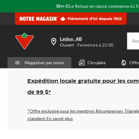
page.
🎒✏️📒Le Retour en classe commence ici. Fai
Leduc, AB
Re
votre
Ouvert
⋅ Fermeture à 22:00
magasin
préféré
est
Magasiner par rayon
Circulaire
Offr
Leduc,
AB,
courament
Ouvert,
Expédition locale gratuite pour les co
Fermeture
à
de 99 $*
à
22:00
cliquer
pour
*Offre exclusive pour les membres Récompenses Triangl
changer
standard.
En savoir plus