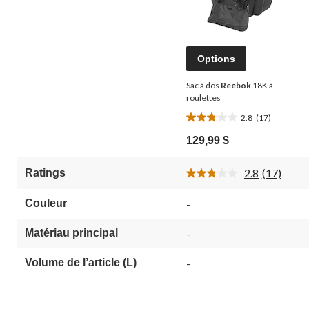
Options
Sac à dos
Reebok
18K à
roulettes
2.8
(17)
2.8
étoile(s)
129,99 $
sur
5.
2.8
(17)
Ratings
17
Lire
évaluations
les
17
Couleur
-
commenta
Lien
vers
Matériau principal
-
la
même
Volume de l’article (L)
-
page.