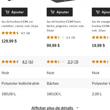
Ajouter
Ajouter
Ajou
Sac de hockey
CCM
, sur
Sac de hockey
CCM
Team,
Sac de voyage 
roulettes, sénior, noir, 36 po
bâche, poignées, sénior, noir,
hockey
CCM
36 po
noir, 10 po
4.5
(6)
4.5
3.3
(3)
3.3
4.3
étoile(s)
129,99 $
étoile(s)
étoile(s)
sur
99,99 $
19,99 $
sur
sur
5.
5.
5.
6
3
3
évaluations
4.5
(6)
3.3
(3)
évaluations
évaluation
Lire
Lire
les
les
6
3
Noir
Noir
Noir
ires.
commentaires.
commentaires.
Lien
Lien
vers
vers
Polyester indéchirable
Bâches
Polyester 
la
la
même
même
180,00 L
180,00 L
2,00 L
page.
page.
Afficher plus de détails