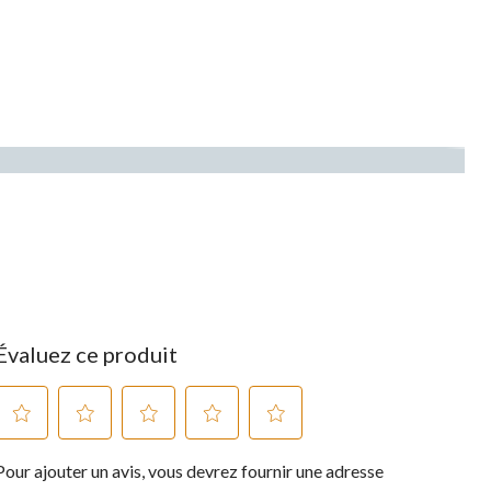
Évaluez ce produit
Sélectionnez
Sélectionnez
Sélectionnez
Sélectionnez
Sélectionnez
Pour ajouter un avis, vous devrez fournir une adresse
pour
pour
pour
pour
pour