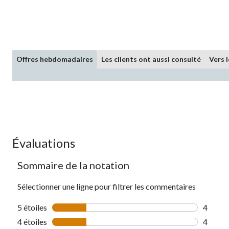
Offres hebdomadaires
Les clients ont aussi consulté
Vers 
Évaluations
Sommaire de la notation
Sélectionner une ligne pour filtrer les commentaires
5 étoiles
étoiles
4
4 comme
4 étoiles
étoiles
4