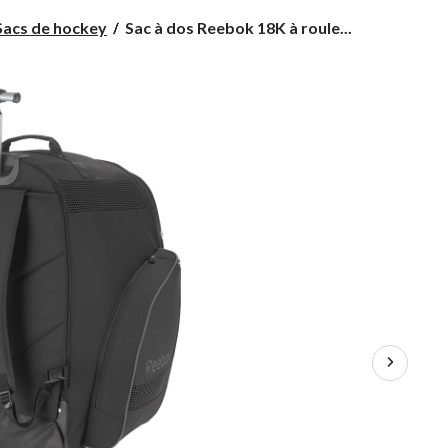
Sac
Sacs de hockey
Sac à dos Reebok 18K à roule...
à
dos
Reebok
18K
à
roulettes