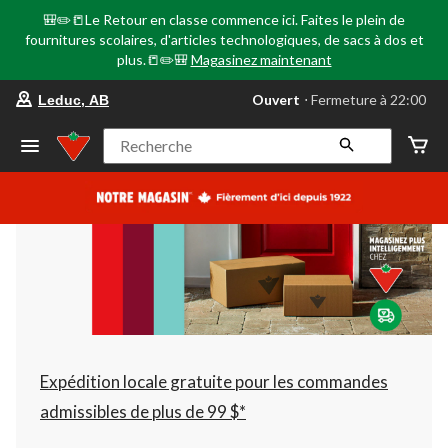
🎒✏️📒Le Retour en classe commence ici. Faites le plein de
fournitures scolaires, d'articles technologiques, de sacs à dos et
plus.📒✏️🎒
Magasinez maintenant
votre
Ouvert
⋅ Fermeture à 22:00
Leduc, AB
magasin
préféré
est
Recherche
Leduc,
AB,
courament
Ouvert,
Fermeture
à
à
22:00
cliquer
pour
changer
Expédition locale gratuite pour les commandes
admissibles de plus de 99 $*