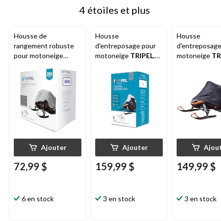
4 étoiles et plus
Housse de
Housse
Housse
rangement robuste
d'entreposage pour
d'entreposage
pour motoneige
motoneige
TRIPEL
,
motoneige
TR
Tripel
, grand/très
très très grand
très grand
grand
Ajouter
Ajouter
Ajou
72,99 $
159,99 $
149,99 $
6 en stock
3 en stock
3 en stock