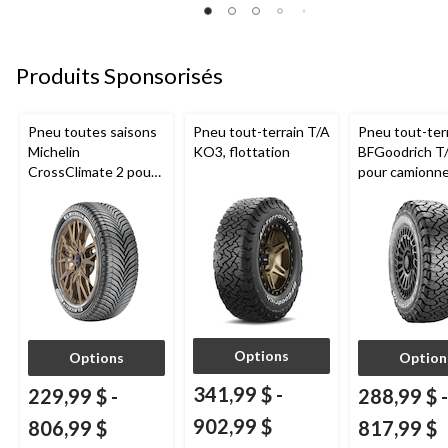
Produits Sponsorisés
Pneu toutes saisons
Pneu tout-terrain T/A
Pneu tout-ter
Michelin
KO3, flottation
BFGoodrich T
CrossClimate 2 pour
pour camionne
véhicules de tourisme
VUS
et multisegments
Options
Options
Option
341,99 $
-
229,99 $
-
288,99 $
-
902,99 $
806,99 $
817,99 $