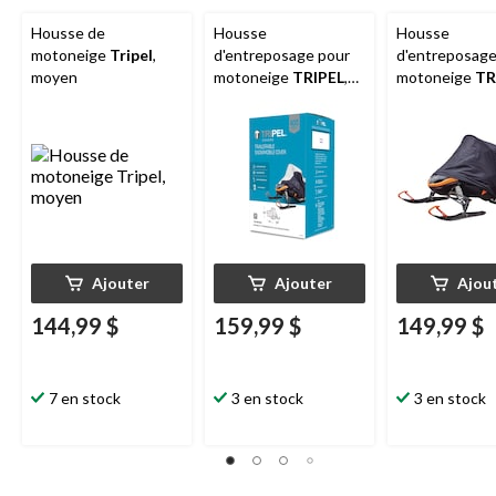
Housse de
Housse
Housse
motoneige
Tripel
,
d'entreposage pour
d'entreposage
moyen
motoneige
TRIPEL
,
motoneige
TR
très très grand
très grand
Ajouter
Ajouter
Ajou
144,99 $
159,99 $
149,99 $
7 en stock
3 en stock
3 en stock