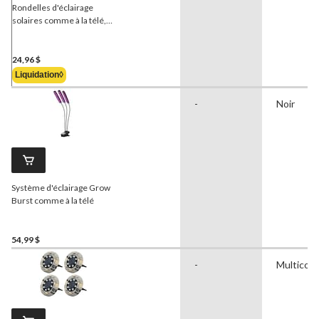
Rondelles d'éclairage
solaires comme à la télé,
mosaïque, rose
24,96 $
Liquidation◊
-
Noir
Système d'éclairage Grow
Burst comme à la télé
54,99 $
-
Multicolo