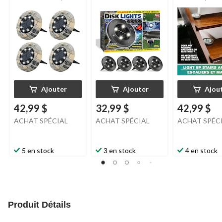
ardoise
Howell, comme à la
télé
télé, acier inoxydable
Ajouter
Ajouter
Ajou
42,99 $
32,99 $
42,99 $
ACHAT SPÉCIAL
ACHAT SPÉCIAL
ACHAT SPÉC
5 en stock
3 en stock
4 en stock
Produit Détails