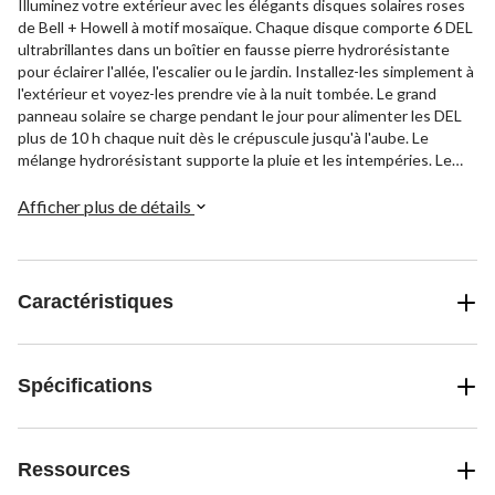
Illuminez votre extérieur avec les élégants disques solaires roses
de Bell + Howell à motif mosaïque. Chaque disque comporte 6 DEL
ultrabrillantes dans un boîtier en fausse pierre hydrorésistante
pour éclairer l'allée, l'escalier ou le jardin. Installez-les simplement à
l'extérieur et voyez-les prendre vie à la nuit tombée. Le grand
panneau solaire se charge pendant le jour pour alimenter les DEL
plus de 10 h chaque nuit dès le crépuscule jusqu'à l'aube. Le
mélange hydrorésistant supporte la pluie et les intempéries. Le
boîtier en verre léger et durable résistera à la rouille pendant des
années. Ajoutez autant de disques que nécessaire pour bien
Afficher plus de détails
personnaliser votre jardin.
Caractéristiques
Spécifications
Ressources