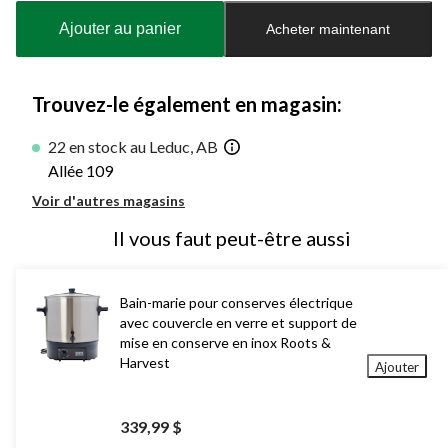
à
Ajouter au panier
Acheter maintenant
jour
à
1
Trouvez-le également en magasin:
22 en stock au Leduc, AB
Allée 109
Voir d'autres magasins
Il vous faut peut-être aussi
Bain-marie pour conserves électrique
avec couvercle en verre et support de
mise en conserve en inox Roots &
Harvest
Ajouter
339,99 $