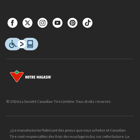
© 2026 La Société Canadian Tire Limitée. Tous droits réservés.
△Le manufacturier/fabricant des pneus que vous achetez et Canadian
Tire sont responsables des frais de recyclage inclus sur cette facture. Le