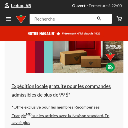
votre
Ouvert
⋅ Fermeture à 22:00
Leduc, AB
magasin
préféré
est
Recherche
Leduc,
AB,
courament
Ouvert,
Fermeture
à
à
22:00
cliquer
pour
changer
Expédition locale gratuite pour les commandes
admissibles de plus de 99 $*
*Offre exclusive pour les membres Récompenses
MD
Triangle
sur les articles avec la livraison standard.
En
savoir plus