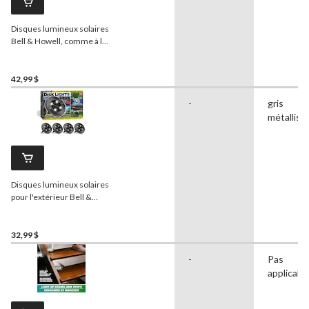
Disques lumineux solaires
Bell & Howell, comme à la
télé, ardoise
42,99 $
-
gris
métallisé
Disques lumineux solaires
pour l'extérieur Bell &
Howell, comme à la télé,
acier inoxydable
32,99 $
-
Pas
applicabl