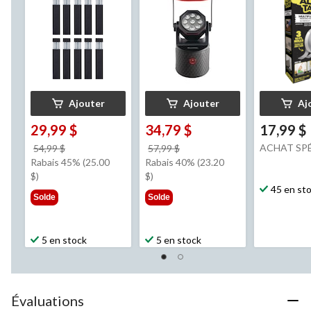
Ajouter
Ajouter
Aj
29,99 $
34,79 $
17,99 $
prix
prix
ACHAT SP
54,99 $
57,99 $
était
était
Rabais 45% (25.00
Rabais 40% (23.20
54,99 $
57,99 $
$)
$)
45 en st
Solde
Solde
5 en stock
5 en stock
Évaluations