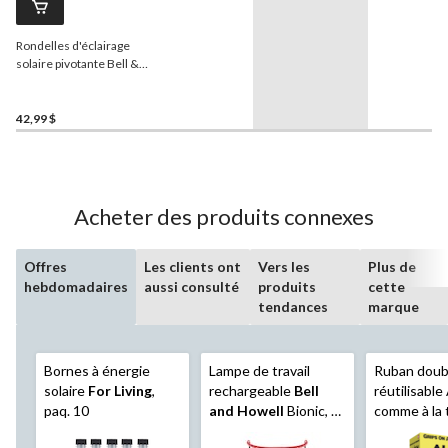
Rondelles d'éclairage
solaire pivotante Bell &
Howell, comme à la télé
42,99 $
Acheter des produits connexes
Offres
Les clients ont
Vers les
Plus de
hebdomadaires
aussi consulté
produits
cette
tendances
marque
Bornes à énergie
Lampe de travail
Ruban doub
solaire
For Living
,
rechargeable
Bell
réutilisable 
paq. 10
and Howell
Bionic, 1
comme à la 
000 lumens