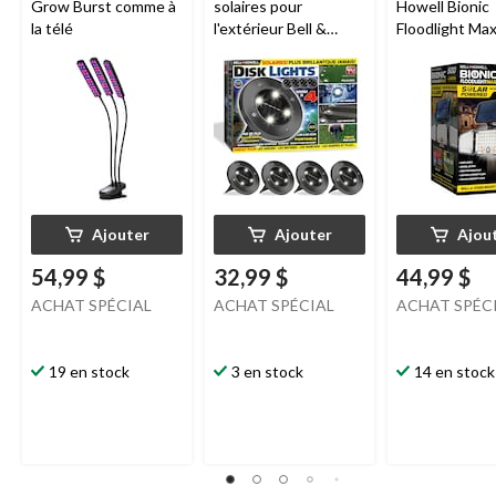
Grow Burst comme à
solaires pour
Howell Bionic
la télé
l'extérieur Bell &
Floodlight Max
Howell, comme à la
comme à la tél
télé, acier inoxydable
Ajouter
Ajouter
Ajou
54,99 $
32,99 $
44,99 $
ACHAT SPÉCIAL
ACHAT SPÉCIAL
ACHAT SPÉC
19 en stock
3 en stock
14 en stock