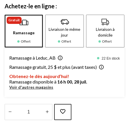
Achetez-le en ligne :
Gratuit
Livraison le même
Livraison à
Ramassage
jour
domicile
Offert
Offert
Offert
Ramassage à Leduc, AB
22 En stock
Ramassage gratuit, 25 $ et plus (avant taxes)
Obtenez-le dès aujourd’hui!
Ramassage disponible à
16 h 00, 28 juil.
Voir d'autres magasins
Quantité
mise