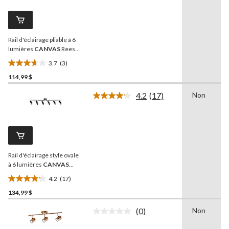
évaluation
commentaires.
Lien
vers
la
Rail d'éclairage pliable à 6
même
page.
lumières
CANVAS
Reese,
noir
3.7
(3)
3.7
114,99 $
étoile(s)
sur
4.2
(17)
Non
5.
Lire
les
3
17
évaluations
commentaires.
Lien
vers
la
Rail d'éclairage style ovale
même
page.
à 6 lumières
CANVAS
Casey, noir
4.2
(17)
4.2
134,99 $
étoile(s)
sur
(0)
Non
5.
Aucune
cote
17