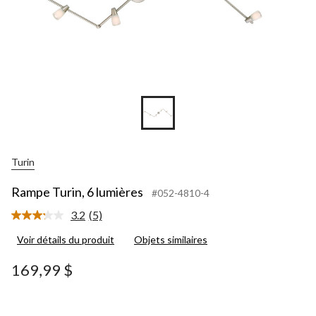
Turin
Rampe Turin, 6 lumières
#052-4810-4
3.2
(5)
Lire
les
Voir détails du produit
Objets similaires
5
commentaires.
Lien
169,99 $
vers
la
même
page.