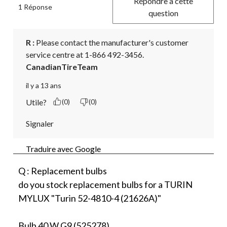
Répondre à cette
1 Réponse
question
R :
 Please contact the manufacturer's customer 
service centre at 1-866 492-3456.
CanadianTireTeam
il y a 13 ans
Utile?
(0)
(0)
Signaler
Traduire avec Google
Q : Replacement bulbs
do you stock replacement bulbs for a TURIN
MYLUX "Turin 52-4810-4 (21626A)"
Bulb 40 W G9 (525278)