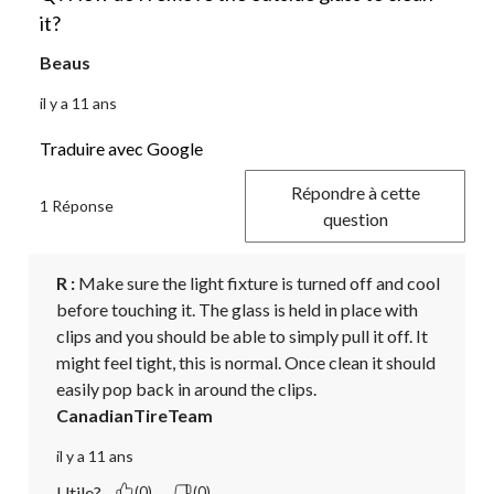
it?
Beaus
il y a 11 ans
Traduire avec Google
Répondre à cette
1 Réponse
question
R :
 Make sure the light fixture is turned off and cool 
before touching it. The glass is held in place with 
clips and you should be able to simply pull it off. It 
might feel tight, this is normal. Once clean it should 
easily pop back in around the clips.
CanadianTireTeam
il y a 11 ans
Utile?
(0)
(0)