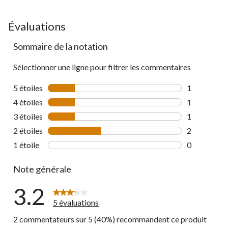
Évaluations
Sommaire de la notation
Sélectionner une ligne pour filtrer les commentaires
5 étoiles
étoiles
1
1 commentai
4 étoiles
étoiles
1
1 commentai
3 étoiles
étoiles
1
1 commentai
2 étoiles
étoiles
2
2 commentai
1 étoile
étoiles
0
0 commentai
Note générale
3.2
5 évaluations
2 commentateurs sur 5 (40%) recommandent ce produit