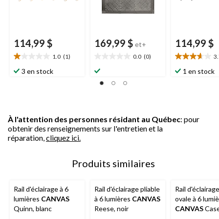
114,99 $
169,99 $
114,99 $
et+
1.0
(1)
0.0
(0)
3
1.0
0.0
3.7
étoile(s)
étoile(s)
étoile(s)
3 en stock
1 en stock
sur
sur
sur
5.
5.
5.
1
3
évaluation
évaluations
À l'attention des personnes résidant au Québec
: pour
obtenir des renseignements sur l'entretien et la
réparation,
cliquez ici.
Produits similaires
Rail d'éclairage à 6
Rail d'éclairage pliable
Rail d'éclairag
lumières
CANVAS
à 6 lumières
CANVAS
ovale à 6 lumi
Quinn, blanc
Reese, noir
CANVAS
Case