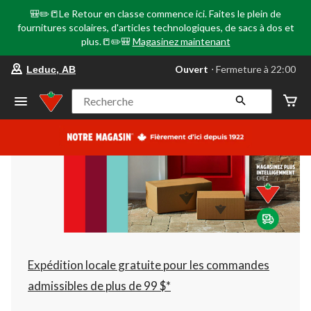
🎒✏️📒Le Retour en classe commence ici. Faites le plein de
fournitures scolaires, d'articles technologiques, de sacs à dos et
plus.📒✏️🎒
Magasinez maintenant
votre
Ouvert
⋅ Fermeture à 22:00
Leduc, AB
magasin
préféré
est
Recherche
Leduc,
AB,
courament
Ouvert,
Fermeture
à
à
22:00
cliquer
pour
changer
Expédition locale gratuite pour les commandes
admissibles de plus de 99 $*