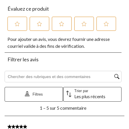
Évaluez ce produit
Sélectionnez
Sélectionnez
Sélectionnez
Sélectionnez
Sélectionnez
Pour ajouter un avis, vous devrez fournir une adresse
pour
pour
pour
pour
pour
évaluer
évaluer
évaluer
évaluer
évaluer
courriel valide à des fins de vérification.
l'article
l'article
l'article
l'article
l'article
à
à
à
à
à
Filtrer les avis
1
2
3
4
5
étoile.
étoiles.
étoiles.
étoiles.
étoiles.
Cette
Cette
Cette
Cette
Cette
Zone de recherche de sujet et d'avis
action
action
action
action
action
ouvrira
ouvrira
ouvrira
ouvrira
ouvrira
le
le
le
le
le
Trier par
formulaire
formulaire
formulaire
formulaire
formulaire
Filtres
Les plus récents
de
de
de
de
de
1
soumission.
soumission.
soumission.
soumission.
soumission.
1 – 5 sur 5 commentaire
à
5
sur
5
2 étoile(s) sur 5.