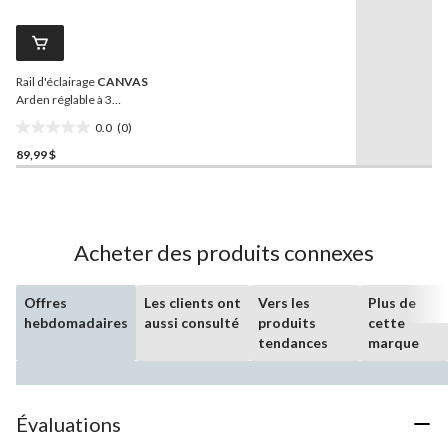
pour
évaluations
ce
produit.
Lien
vers
Rail d'éclairage
CANVAS
la
même
Arden réglable à 3
page.
lumières, laiton
0.0
(0)
0.0
89,99 $
étoile(s)
sur
5.
Acheter des produits connexes
Offres
Les clients ont
Vers les
Plus de
hebdomadaires
aussi consulté
produits
cette
tendances
marque
Évaluations