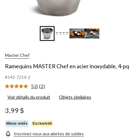
Master Chef
Ramequins MASTER Chef en acier inoxydable, 4-pq
#142-7214-2
5.0
(2)
Lire
les
Voir détails du produit
Objets similaires
2
commentaires.
Lien
3,99 $
vers
la
même
Mieux notés
Exclusivité
page.
Inscrivez-vous aux alertes de soldes