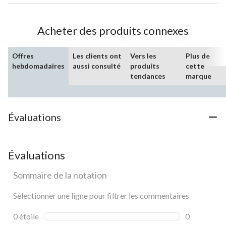
Acheter des produits connexes
Offres
Les clients ont
Vers les
Plus de
hebdomadaires
aussi consulté
produits
cette
tendances
marque
Évaluations
Évaluations
Sommaire de la notation
Sélectionner une ligne pour filtrer les commentaires
0 étoile
étoiles
0
0 commentai