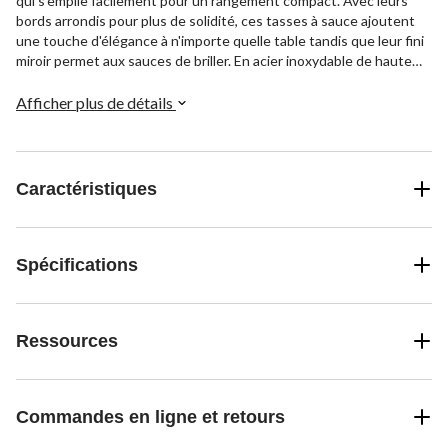
qui s'empile facilement pour un rangement compact. Avec leurs
bords arrondis pour plus de solidité, ces tasses à sauce ajoutent
une touche d'élégance à n'importe quelle table tandis que leur fini
miroir permet aux sauces de briller. En acier inoxydable de haute
qualité, ces ramequins résistent à une utilisation quotidienne sans
se déformer. Leur format compact les rend parfaits pour des
Afficher plus de détails
portions individuelles de sauce ou de garnitures. Un
incontournable pour les réceptions, ces ramequins compacts
simplifient le service tout en ajoutant une touche d'élégance.
Caractéristiques
Spécifications
Ressources
Commandes en ligne et retours