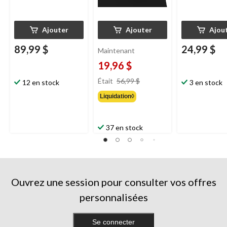
Ajouter
Ajouter
Ajou
89,99 $
24,99 $
Maintenant
19,96 $
prix
Était
56,99 $
12 en stock
3 en stock
était
Liquidation◊
56,99 $
37 en stock
Ouvrez une session pour consulter vos offres
personnalisées
Se connecter