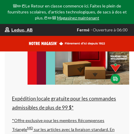
🎒✏️📒Le Retour en classe commence ici. Faites le plein de
fournitures scolaires, d'articles technologiques, de sacs à dos et
plus.📒✏️🎒
Magasinez maintenant
votre
Fermé
⋅ Ouverture à 06:00
Leduc, AB
magasin
préféré
est
Leduc,
AB,
courament
Fermé,
Ouverture
à
à
06:00
cliquer
pour
changer
Expédition locale gratuite pour les commandes
admissibles de plus de 99 $*
*Offre exclusive pour les membres Récompenses
MD
Triangle
sur les articles avec la livraison standard.
En