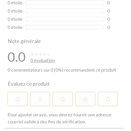
0 étoile
étoiles
0
0 commentai
0 étoile
étoiles
0
0 commentai
0 étoile
étoiles
0
0 commentai
0 étoile
étoiles
0
0 commentai
Note générale
0.0
0 évaluation
0 commentateurs sur 0 (0%) recommandent ce produit
Évaluez ce produit
Sélectionnez
Sélectionnez
Sélectionnez
Sélectionnez
Sélectionnez
Pour ajouter un avis, vous devrez fournir une adresse
pour
pour
pour
pour
pour
évaluer
évaluer
évaluer
évaluer
évaluer
courriel valide à des fins de vérification.
l'article
l'article
l'article
l'article
l'article