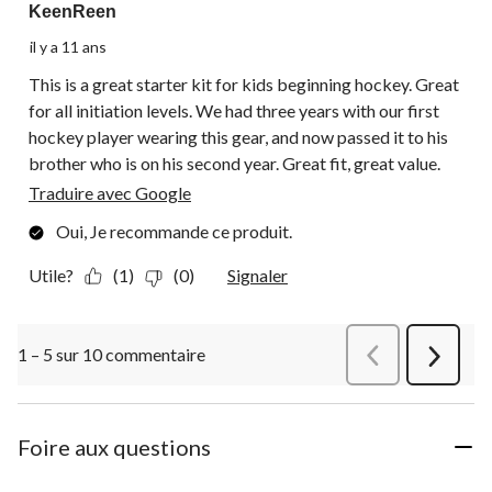
KeenReen
il y a 11 ans
This is a great starter kit for kids beginning hockey. Great
for all initiation levels. We had three years with our first
hockey player wearing this gear, and now passed it to his
brother who is on his second year. Great fit, great value.
Traduire avec Google
Oui, Je recommande ce produit.
Utile?
(1)
(0)
Signaler
1 – 5 sur 10 commentaire
Précédentcommen
Suivant
commen
Foire aux questions