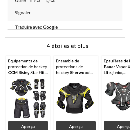
Utile?
(2)
(2)
Signaler
Traduire avec Google
4 étoiles et plus
Équipements de
Ensemble de
Épaulières de
protection de hockey
protections de
Bauer
Vapor X
CCM
Rising Star Elite
hockey
Sherwood
Lite, junior,
, jeunes,
Rekker Elite, junior,
confortables 
noir/blanc/jaune,
noir/jaune, choix de
légères, noir
plusieurs tailles
tailles
Aperçu
Aperçu
Aperç