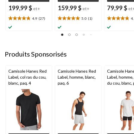
199,99 $
159,99 $
79,99 $
et+
et+
et
4.9
(27)
5.0
(1)
4
4.9
5.0
4.9
étoile(s)
étoile(s)
étoile(s)
sur
sur
sur
5.
5.
5.
27
1
9
évaluations
évaluation
évaluations
Produits Sponsorisés
Camisole Hanes Red
Camisole Hanes Red
Camisole Han
Label, col ras du cou,
Label, homme, blanc,
Label, homme, 
blanc, paq. 4
paq. 6
du cou, blanc, 