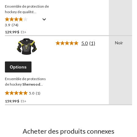
la
Ensemble de protection de
même
page.
hockey de qualité
supérieure
Sherwood
CODE, jeune, noir/rouge,
3.9
(74)
3.9
choix de tailles
étoile(s)
129,99 $
Et+
sur
5.0
(1)
Noir
5.
Lire
74
1
commentaire.
évaluations
Lien
vers
Options
la
même
Ensemble de protections
page.
de hockey
Sherwood
Rekker Elite, junior,
5.0
(1)
noir/jaune, choix de tailles
5.0
159,99 $
Et+
étoile(s)
sur
5.
1
évaluation
Acheter des produits connexes