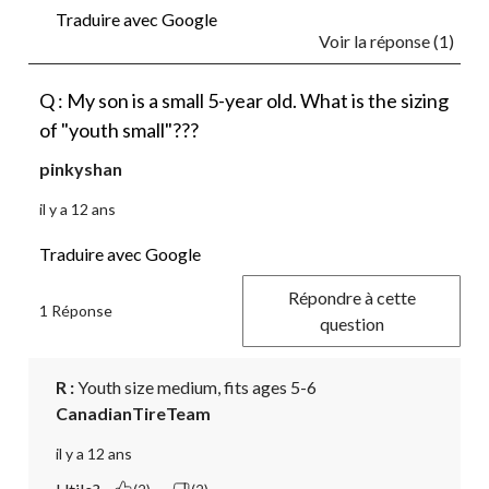
Traduire avec Google
Voir la réponse (1)
Q : My son is a small 5-year old. What is the sizing
of "youth small"???
pinkyshan
il y a 12 ans
Traduire avec Google
Répondre à cette
1 Réponse
question
R :
 Youth size medium, fits ages 5-6
CanadianTireTeam
il y a 12 ans