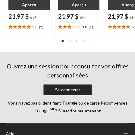
Aperçu
Aperçu
Aperç
21,97 $
21,97 $
21,97 $
et+
et+
et
5.0
(2)
3.0
(1)
5
5.0
3.0
5.0
étoile(s)
étoile(s)
étoile(s)
sur
sur
sur
5.
5.
5.
2
1
1
évaluations
évaluation
évaluation
Ouvrez une session pour consulter vos offres
personnalisées
Se connecter
Vous n’avez pas d’identifiant Triangle ou de carte Récompenses
MD
Triangle
?
S’inscrire maintenant
Aide