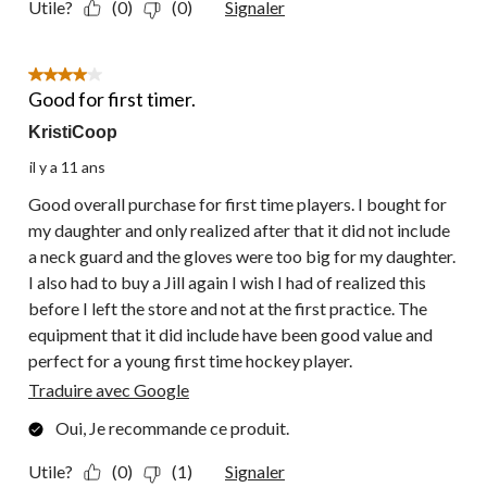
Utile?
(0)
(0)
Signaler
4 étoile(s) sur 5.
Good for first timer.
KristiCoop
il y a 11 ans
Good overall purchase for first time players. I bought for
my daughter and only realized after that it did not include
a neck guard and the gloves were too big for my daughter.
I also had to buy a Jill again I wish I had of realized this
before I left the store and not at the first practice. The
equipment that it did include have been good value and
perfect for a young first time hockey player.
Traduire avec Google
Oui, Je recommande ce produit.
Utile?
(0)
(1)
Signaler