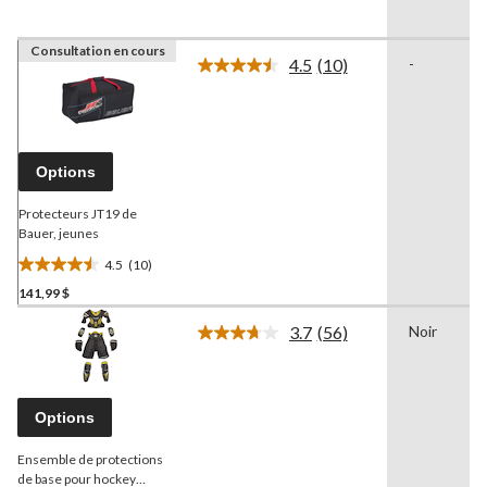
Consultation en cours
4.5
(10)
-
Lire
les
10
commentaires.
Lien
vers
Options
la
même
page.
Protecteurs JT19 de
Bauer, jeunes
4.5
(10)
4.5
141,99 $
étoile(s)
sur
3.7
(56)
Noir
5.
Lire
les
10
56
évaluations
commentaires.
Lien
Options
vers
la
Ensemble de protections
même
page.
de base pour hockey