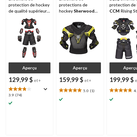
protection de hockey
protections de
protection de
de qualité supérieure
hockey
Sherwood
CCM
Rising St
Sherwood
CODE,
Rekker Elite, junior,
, jeunes,
jeune, noir/rouge,
noir/jaune, choix de
noir/blanc/jau
choix de tailles
tailles
plusieurs taill
Aperçu
Aperçu
Aperç
129,99 $
159,99 $
199,99 $
et+
et+
5.0
(1)
4
5.0
4.9
3.9
3.9
(74)
étoile(s)
étoile(s)
étoile(s)
sur
sur
sur
5.
5.
5.
1
27
74
évaluation
évaluations
évaluations