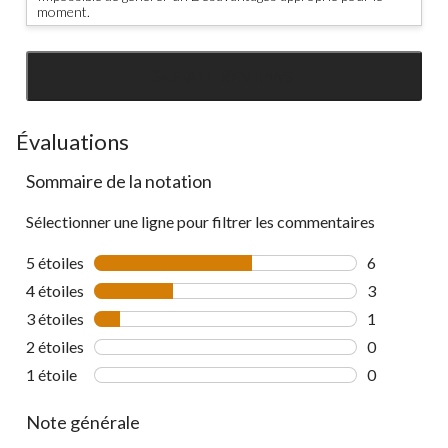
moment.
SEE ALL REVIEWS
Click
to
go
Évaluations
to
Sommaire de la notation
all
reviews
Sélectionner une ligne pour filtrer les commentaires
5 étoiles
étoiles
6
6 commentai
4 étoiles
étoiles
3
3 commentai
3 étoiles
étoiles
1
1 commentai
2 étoiles
étoiles
0
0 commentai
1 étoile
étoiles
0
0 commentai
Note générale