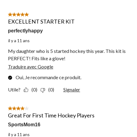
5 étoile(s) sur 5.
EXCELLENT STARTER KIT
perfectlyhappy
il y a 11 ans
My daughter who is 5 started hockey this year. This kit is
PERFECT! Fits like a glove!
Traduire avec Google
Oui, Je recommande ce produit.
Utile?
(0)
(0)
Signaler
4 étoile(s) sur 5.
Great For First Time Hockey Players
SportsMom16
il y a 11 ans