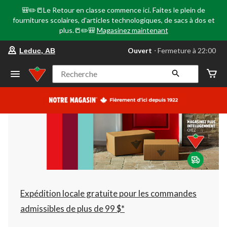
🎒✏️📒Le Retour en classe commence ici. Faites le plein de
fournitures scolaires, d'articles technologiques, de sacs à dos et
plus.📒✏️🎒
Magasinez maintenant
votre
Ouvert
⋅ Fermeture à 22:00
Leduc, AB
magasin
préféré
est
Recherche
Leduc,
AB,
courament
Ouvert,
Fermeture
à
à
22:00
cliquer
pour
changer
Expédition locale gratuite pour les commandes
admissibles de plus de 99 $*