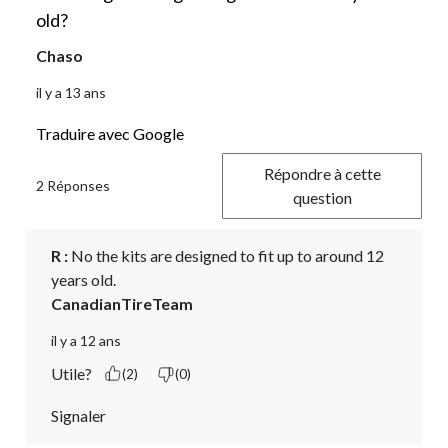
old?
Chaso
il y a 13 ans
Traduire avec Google
Répondre à cette
2 Réponses
question
R :
 No the kits are designed to fit up to around 12 
years old.
CanadianTireTeam
il y a 12 ans
Utile?
(2)
(0)
Signaler