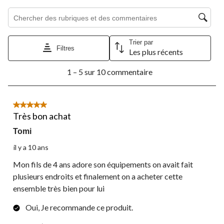
de
de
de
de
de
Zone de recherche de sujet et d'avis
soumission.
soumission.
soumission.
soumission.
soumission.
Trier par
Filtres
Les plus récents
1
1 – 5 sur 10 commentaire
à
5
sur
10
5 étoile(s) sur 5.
commentaire.
Très bon achat
Tomi
il y a 10 ans
Mon fils de 4 ans adore son équipements on avait fait
plusieurs endroits et finalement on a acheter cette
ensemble très bien pour lui
Oui, Je recommande ce produit.