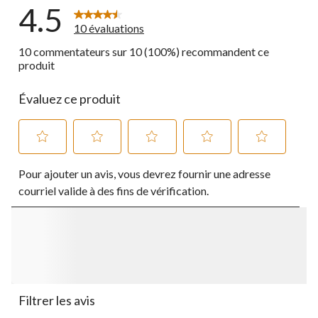
4.5
10 évaluations
10 commentateurs sur 10 (100%) recommandent ce
produit
Évaluez ce produit
Sélectionnez
Sélectionnez
Sélectionnez
Sélectionnez
Sélectionnez
Pour ajouter un avis, vous devrez fournir une adresse
pour
pour
pour
pour
pour
évaluer
évaluer
évaluer
évaluer
évaluer
courriel valide à des fins de vérification.
l'article
l'article
l'article
l'article
l'article
à
à
à
à
à
1
2
3
4
5
étoile.
étoiles.
étoiles.
étoiles.
étoiles.
Cette
Cette
Cette
Cette
Cette
action
action
action
action
action
ouvrira
ouvrira
ouvrira
ouvrira
ouvrira
le
le
le
le
le
Filtrer les avis
formulaire
formulaire
formulaire
formulaire
formulaire