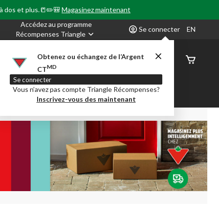
 à dos et plus.📒✏️🎒
Magasinez maintenant
Accédez au programme
Se connecter
EN
Récompenses Triangle
Obtenez ou échangez de l’Argent
État de
MD
CT
command
Se connecter
Vous n’avez pas compte Triangle Récompenses?
our en Classe
Party City
Centre-auto
Inscrivez-vous des maintenant