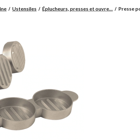
Presse
ine
Ustensiles
Éplucheurs, presses et ouvre...
Presse po
pour
3
mini-
galettes
de
viande
Realtree