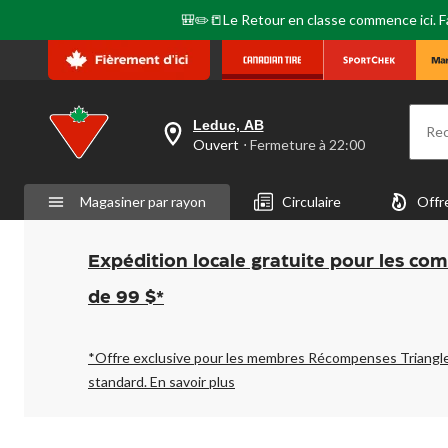
🎒✏️📒Le Retour en classe commence ici. Fai
Leduc, AB
Re
votre
Ouvert
⋅ Fermeture à 22:00
magasin
préféré
est
Magasiner par rayon
Circulaire
Offr
Leduc,
AB,
courament
Ouvert,
Expédition locale gratuite pour les co
Fermeture
à
de 99 $*
à
22:00
cliquer
pour
*Offre exclusive pour les membres Récompenses Triangl
changer
standard.
En savoir plus