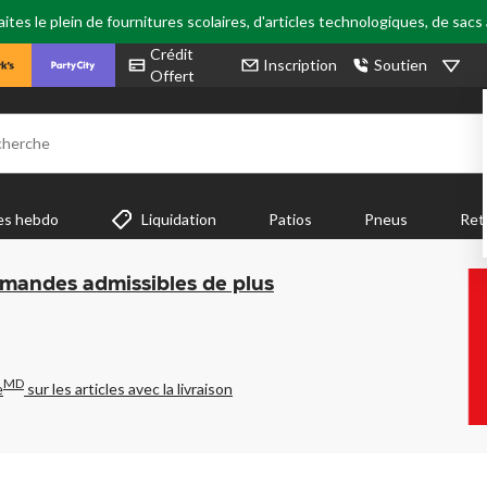
tes le plein de fournitures scolaires, d'articles technologiques, de sacs
Crédit
Inscription
Soutien
Offert
cherche
es hebdo
Liquidation
Patios
Pneus
Ret
mmandes admissibles de plus
MD
e
sur les articles avec la livraison