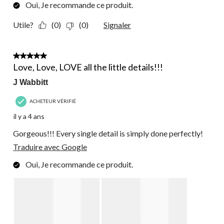
Oui, Je recommande ce produit.
Utile?
(0)
(0)
Signaler
5 étoile(s) sur 5.
Love, Love, LOVE all the little details!!!
J Wabbitt
ACHETEUR VÉRIFIÉ
il y a 4 ans
Gorgeous!!! Every single detail is simply done perfectly!
Traduire avec Google
Oui, Je recommande ce produit.