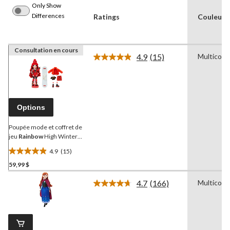
Only Show
Differences
Ratings
Couleur
Consultation en cours
4.9
(15)
Multicolo
Lire
les
15
commentaires.
Lien
vers
Options
la
même
page.
Poupée mode et coffret de
jeu
Rainbow
High Winter
Break, 6 ans et plus
4.9
(15)
4.9
59,99 $
étoile(s)
sur
4.7
(166)
Multicolo
5.
Lire
les
15
166
évaluations
commentaires.
Lien
vers