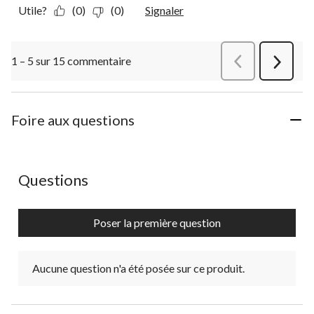
Utile?
(0)
(0)
Signaler
1 – 5 sur 15 commentaire
Précédentcommen
Suivant
commen
Foire aux questions
Aucune question n'a été posée sur ce produit.
Questions
Poser la première question
Aucune question n'a été posée sur ce produit.