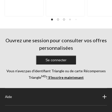
3
3
270
évaluations
évaluations
évaluations
Ouvrez une session pour consulter vos offres
personnalisées
Se connecter
Vous n’avez pas d’identifiant Triangle ou de carte Récompenses
MD
Triangle
?
S’inscrire maintenant
Aide