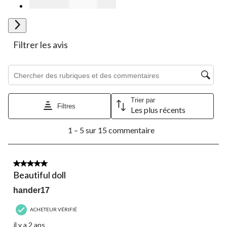
Suivant
Filtrer les avis
Zone de recherche de sujet et d'avis
Trier par
Filtres
Les plus récents
1
1 – 5 sur 15 commentaire
à
5
sur
15
5 étoile(s) sur 5.
commentaire.
Beautiful doll
hander17
ACHETEUR VÉRIFIÉ
il y a 2 ans