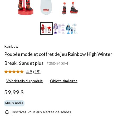
pl
Rainbow
Poupée mode et coffret de jeu Rainbow High Winter
Break, 6 ans et plus
#050-8403-4
4.9
(15)
Lire
les
Voir détails du produit
Objets similaires
15
commentaires.
Lien
59,99 $
vers
la
même
Mieux notés
page.
Inscrivez-vous aux alertes de soldes