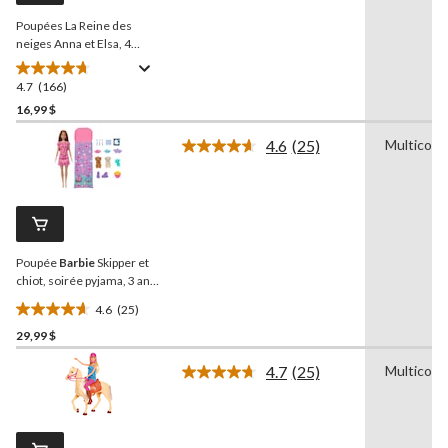
la
Poupées La Reine des
même
page.
neiges Anna et Elsa, 4
poupées, 3 ans et plus
4.7
(166)
4.7
étoile(s)
16,99 $
sur
4.6
(25)
Multicolo
5.
Lire
166
les
25
évaluations
commentaires.
Lien
vers
la
Poupée
Barbie
Skipper et
même
page.
chiot, soirée pyjama, 3 ans
et plus
4.6
(25)
4.6
29,99 $
étoile(s)
sur
4.7
(25)
Multicolo
5.
Lire
les
25
25
évaluations
commentaires.
Lien