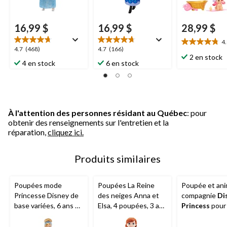
16,99 $
16,99 $
28,99 $
4
4.8
4.7
4.7
4.7
(468)
4.7
(166)
étoile(s)
2 en stock
étoile(s)
étoile(s)
4 en stock
6 en stock
sur
sur
sur
5.
5.
5.
22
468
166
évaluations
évaluations
évaluations
À l'attention des personnes résidant au Québec
: pour
obtenir des renseignements sur l'entretien et la
réparation,
cliquez ici.
Produits similaires
Poupées mode
Poupées La Reine
Poupée et ani
Princesse Disney de
des neiges Anna et
compagnie
Di
base variées, 6 ans et
Elsa, 4 poupées, 3 ans
Princess
pour 
plus
et plus
et plus