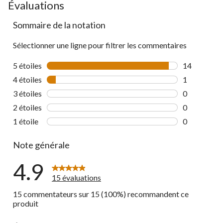
Évaluations
Sommaire de la notation
Sélectionner une ligne pour filtrer les commentaires
5 étoiles
étoiles
14
14 commenta
4 étoiles
étoiles
1
1 commentai
3 étoiles
étoiles
0
0 commentai
2 étoiles
étoiles
0
0 commentai
1 étoile
étoiles
0
0 commentai
Note générale
4.9
15 évaluations
15 commentateurs sur 15 (100%) recommandent ce
produit