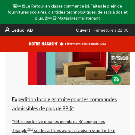
🎒✏️📒Le Retour en classe commence ici. Faites le plein de
fournitures scolaires, d'articles technologiques, de sacs à dos et
plus.📒✏️🎒
Magasinez maintenant
votre
Ouvert
⋅ Fermeture à 22:00
Leduc, AB
magasin
préféré
est
Leduc,
AB,
courament
Ouvert,
Fermeture
à
à
22:00
cliquer
pour
changer
Expédition locale gratuite pour les commandes
admissibles de plus de 99 $*
*Offre exclusive pour les membres Récompenses
MD
Triangle
sur les articles avec la livraison standard.
En