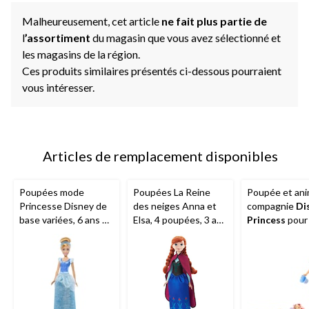
Malheureusement, cet article
ne fait plus partie de
l
’assortiment
du magasin que vous avez sélectionné et
les magasins de la région.
Ces produits similaires présentés ci-dessous pourraient
vous intéresser.
Articles de remplacement disponibles
Poupées mode
Poupées La Reine
Poupée et ani
Princesse Disney de
des neiges Anna et
compagnie
Di
base variées, 6 ans et
Elsa, 4 poupées, 3 ans
Princess
pour 
plus
et plus
et plus