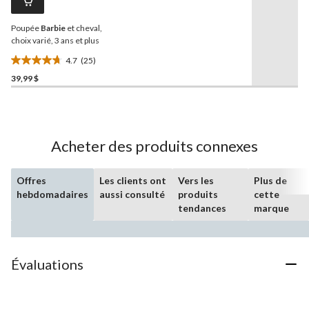
vers
la
Poupée
Barbie
et cheval,
même
page.
choix varié, 3 ans et plus
4.7
(25)
4.7
39,99 $
étoile(s)
sur
5.
25
évaluations
Acheter des produits connexes
Offres
Les clients ont
Vers les
Plus de
hebdomadaires
aussi consulté
produits
cette
tendances
marque
Évaluations