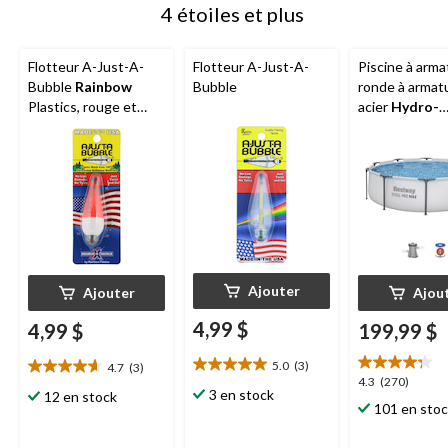
4 étoiles et plus
Flotteur A-Just-A-
Flotteur A-Just-A-
Piscine à arma
Bubble
Rainbow
Bubble
ronde à armat
Plastics, rouge et
acier
Hydro-
blanc, 1/4 oz
force
MC Pro 
pi x 30 po
Ajouter
Ajouter
Ajou
4,99 $
4,99 $
199,99 $
5.0
(3)
4.7
(3)
5.0
4.7
4.3
4.3
(270)
étoile(s)
étoile(s)
3 en stock
12 en stock
étoile(s)
101 en sto
sur
sur
sur
5.
5.
5.