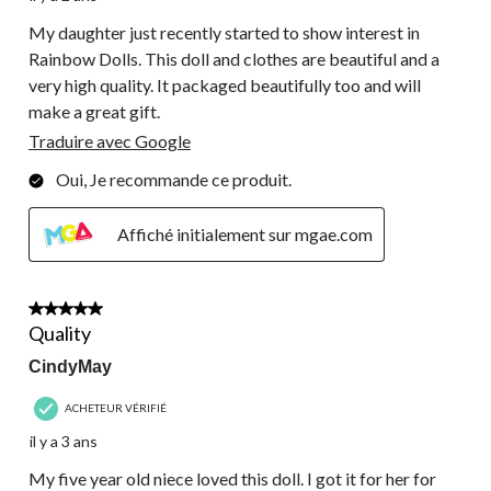
My daughter just recently started to show interest in
Rainbow Dolls. This doll and clothes are beautiful and a
very high quality. It packaged beautifully too and will
make a great gift.
Traduire avec Google
Oui, Je recommande ce produit.
Affiché initialement sur mgae.com
5 étoile(s) sur 5.
Quality
CindyMay
ACHETEUR VÉRIFIÉ
il y a 3 ans
My five year old niece loved this doll. I got it for her for