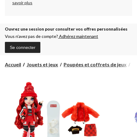
savoir plus
Ouvrez une session pour consulter vos offres personnalisées
Vous n’avez pas de compte?
Adhérez maintenant
Se connecter
P
Accueil
Jouets et jeux
Poupées et coffrets de jeux
Po
m
et
co
de
je
R
Hi
Wi
Br
6
an
et