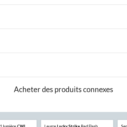
Acheter des produits connexes
 1 lumière
CWI
Leurre
Lucky Strike
Red Flash
Ser