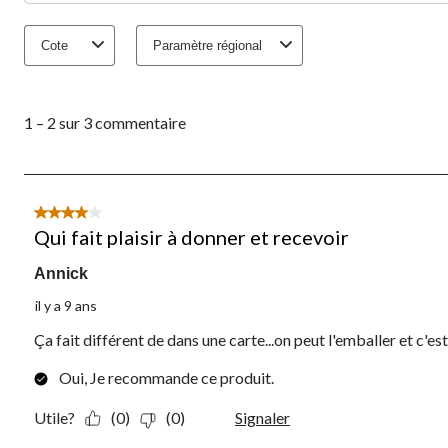
Cote
Paramètre régional
1
à
1 – 2 sur 3 commentaire
2
sur
3
commentaire.
4 étoile(s) sur 5.
Qui fait plaisir à donner et recevoir
Annick
il y a 9 ans
Ça fait différent de dans une carte...on peut l'emballer et c'es
Oui, Je recommande ce produit.
Utile?
(0)
(0)
Signaler