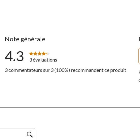
Note générale
4.3
3 évaluations
3 commentateurs sur 3 (100%) recommandent ce produit
ntaires avec 5 étoiles.
ntaires avec 4 étoiles.
ntaires avec 3 étoiles.
ntaires avec 2 étoiles.
ntaire avec 1 étoile.