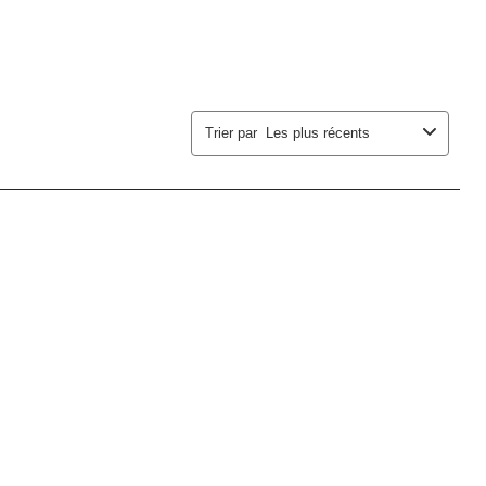
soumission.
soumission.
soumission.
soumission.
soumission.
Trier par
Les plus récents