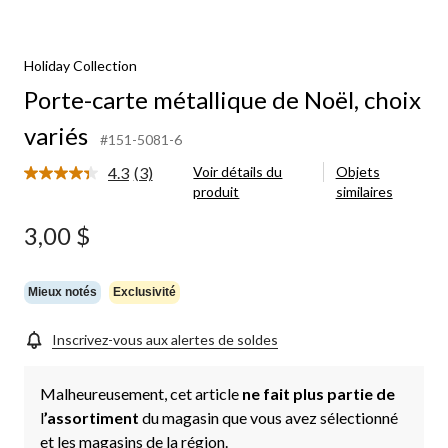
Holiday Collection
Porte-carte métallique de Noël, choix
variés
#151-5081-6
4.3
(3)
Voir détails du
Objets
Lire
produit
similaires
les
3
commentaires.
3,00 $
Lien
vers
la
même
Mieux notés
Exclusivité
page.
Inscrivez-vous aux alertes de soldes
Malheureusement, cet article
ne fait plus partie de
l
’assortiment
du magasin que vous avez sélectionné
et les magasins de la région.