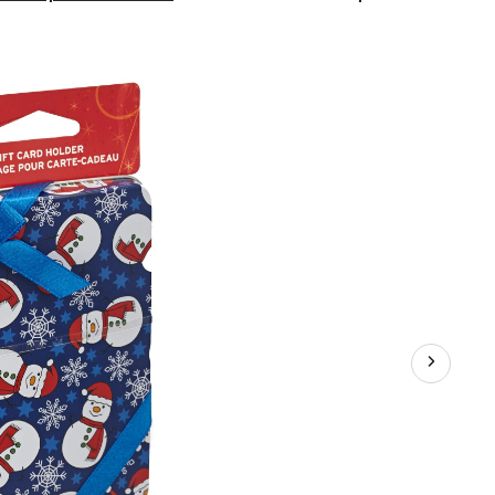
carte
métallique
de
Noël,
choix
variés