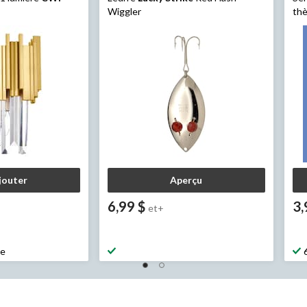
Wiggler
thè
jouter
Aperçu
6,99 $
3,
et+
ne