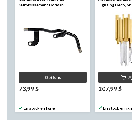
refroidissement Dorman
Lighting
Deco, or
Options
A
73,99 $
207,99 $
En stock en ligne
En stock en lig