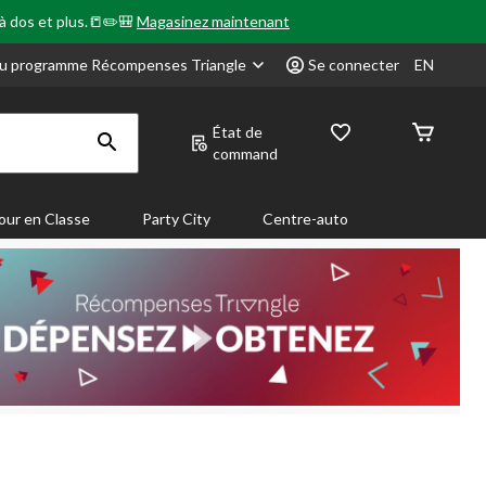
 à dos et plus.📒✏️🎒
Magasinez maintenant
u programme Récompenses Triangle
Se connecter
EN
État de
command
our en Classe
Party City
Centre-auto