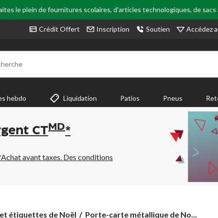
tes le plein de fournitures scolaires, d'articles technologiques, de sacs
Accédez a
Crédit Offert
Inscription
Soutien
cherche
es hebdo
Liquidation
Patios
Pneus
Ret
MD
rgent CT
*
*Achat avant taxes. Des conditions
Porte-
et étiquettes de Noël
Porte-carte métallique de No...