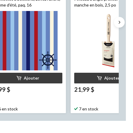
me d'été, paq. 16
manche en bois, 2,5 po
Ajouter
Ajouter
99 $
21,99 $
6 en stock
7 en stock