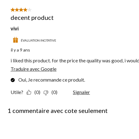
4 étoile(s) sur 5.
decent product
vivi
ÉVALUATION INCITATIVE
il y a 9 ans
i liked this product. for the price the quality was good, i wou
Traduire avec Google
Oui, Je recommande ce produit.
Utile?
(0)
(0)
Signaler
1 commentaire avec cote seulement