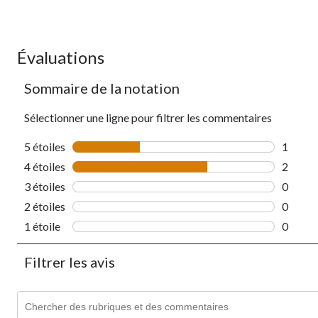
Évaluations
Sommaire de la notation
Sélectionner une ligne pour filtrer les commentaires
5 étoiles
étoiles
1
1 comme
4 étoiles
étoiles
2
2 comme
3 étoiles
étoiles
0
0 comme
2 étoiles
étoiles
0
0 comme
1 étoile
étoiles
0
0 comme
Filtrer les avis
Zone de recherche de sujet et d'avis