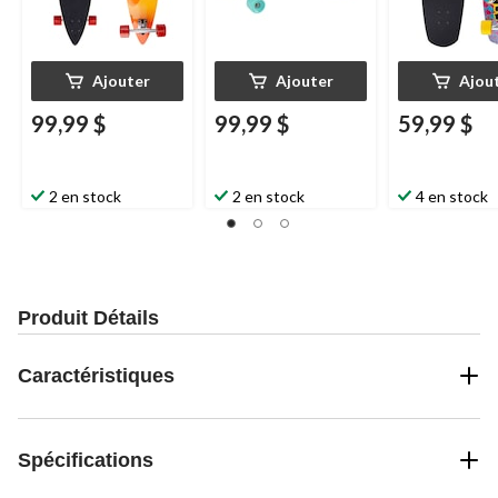
Ajouter
Ajouter
Ajou
99,99 $
99,99 $
59,99 $
2 en stock
2 en stock
4 en stock
Produit Détails
Caractéristiques
Spécifications