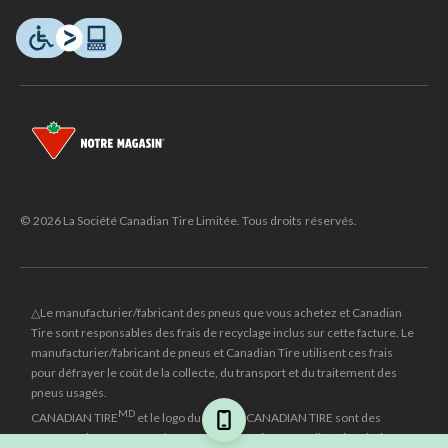
© 2026 La Société Canadian Tire Limitée. Tous droits réservés.
△Le manufacturier/fabricant des pneus que vous achetez et Canadian
Tire sont responsables des frais de recyclage inclus sur cette facture. Le
manufacturier/fabricant de pneus et Canadian Tire utilisent ces frais
pour défrayer le coût de la collecte, du transport et du traitement des
pneus usagés.
MD
CANADIAN TIRE
et le logo du triangle CANADIAN TIRE sont des
marques de commerce déposées de la Société Canadian Tire Limitée.