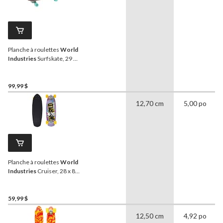
Planche à roulettes
World
Industries
Surfskate, 29 x
9,5 po
99,99 $
12,70 cm
5,00 po
Planche à roulettes
World
Industries
Cruiser, 28 x 8,5
po
59,99 $
12,50 cm
4,92 po