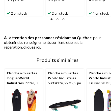
2 en stock
2 en stock
4 en stock
À l'attention des personnes résidant au Québec
: pour
obtenir des renseignements sur l'entretien et la
réparation,
cliquez ici.
Produits similaires
Planche à roulettes
Planche à roulettes
Planche à roul
longue
World
World Industries
World Indust
Industries
Pintail, 36
Surfskate, 29 x 9,5 po
Cruiser, 28 x 8
x 9,5 po