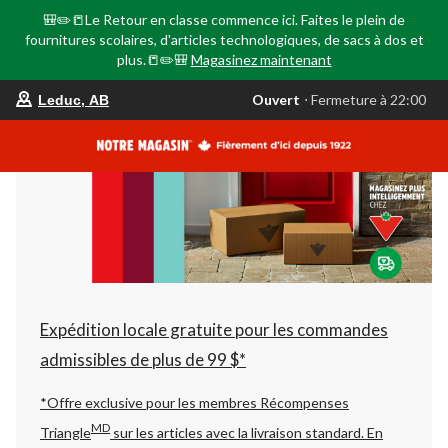
🎒✏️📒Le Retour en classe commence ici. Faites le plein de
fournitures scolaires, d'articles technologiques, de sacs à dos et
plus.📒✏️🎒
Magasinez maintenant
votre
Ouvert
⋅ Fermeture à 22:00
Leduc, AB
magasin
préféré
est
Leduc,
AB,
courament
Ouvert,
Fermeture
à
à
22:00
cliquer
pour
changer
Expédition locale gratuite pour les commandes
admissibles de plus de 99 $*
*Offre exclusive pour les membres Récompenses
MD
Triangle
sur les articles avec la livraison standard.
En