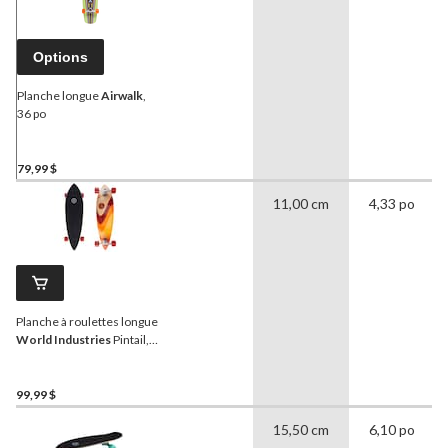
Options
Planche longue
Airwalk
,
36 po
79,99 $
11,00 cm
4,33 po
Planche à roulettes longue
World Industries
Pintail,
36 x 9,5 po
99,99 $
15,50 cm
6,10 po