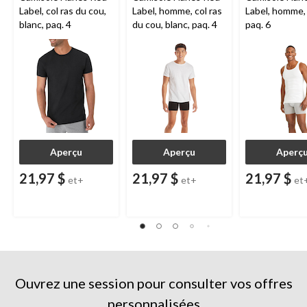
Label, col ras du cou,
Label, homme, col ras
Label, homme, 
blanc, paq. 4
du cou, blanc, paq. 4
paq. 6
Aperçu
Aperçu
Aperç
21,97 $
21,97 $
21,97 $
et+
et+
et
Ouvrez une session pour consulter vos offres
personnalisées