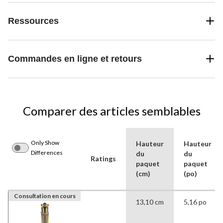
Ressources
Commandes en ligne et retours
Comparer des articles semblables
Only Show
Hauteur
Hauteur
Differences
du
du
Ratings
paquet
paquet
(cm)
(po)
Consultation en cours
13,10 cm
5,16 po