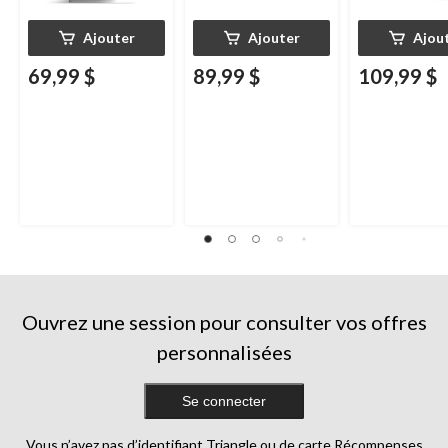
Ajouter
Ajouter
Ajou
69,99 $
89,99 $
109,99 $
Ouvrez une session pour consulter vos offres
personnalisées
Se connecter
Vous n’avez pas d’identifiant Triangle ou de carte Récompenses