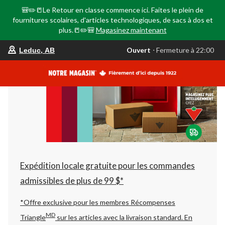
🎒✏️📒Le Retour en classe commence ici. Faites le plein de
fournitures scolaires, d'articles technologiques, de sacs à dos et
plus.📒✏️🎒
Magasinez maintenant
votre
Ouvert
⋅ Fermeture à 22:00
Leduc, AB
magasin
préféré
est
Leduc,
AB,
courament
Ouvert,
Fermeture
à
à
22:00
cliquer
pour
changer
Expédition locale gratuite pour les commandes
admissibles de plus de 99 $*
*Offre exclusive pour les membres Récompenses
MD
Triangle
sur les articles avec la livraison standard.
En