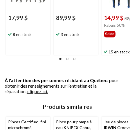
17,99 $
89,99 $
14,99 $
32
Rabais 50%
8 en stock
3 en stock
Solde
15 en stock
À l'attention des personnes résidant au Québec
: pour
obtenir des renseignements sur l'entretien et la
réparation,
cliquez ici.
Produits similaires
Pinces
Certified
, fini
Pince pour pompe à
Jeu de pinces
microchromé,
eau
KNIPEX
Cobra,
IRWIN
Groove