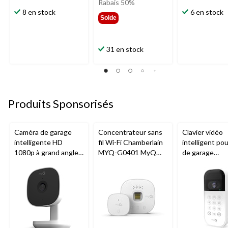
était
Rabais 50%
8 en stock
29,99 $
6 en stock
Solde
31 en stock
Produits Sponsorisés
Caméra de garage
Concentrateur sans
Clavier vidéo
intelligente HD
fil Wi-Fi Chamberlain
intelligent po
1080p à grand angle
MYQ-G0401 MyQ
de garage
Chamberlain, vision
pour porte de garage
Chamberlain, v
nocturne, résistante
nocturne, rési
aux intempéries
aux intempéri
blanc