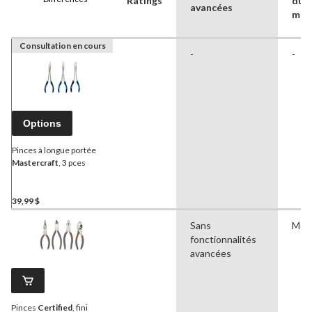
Ratings
du
avancées
man
Consultation en cours
-
-
Options
Pinces à longue portée
Mastercraft
, 3 pces
39,99 $
Sans
Méta
fonctionnalités
avancées
Pinces
Certified
, fini