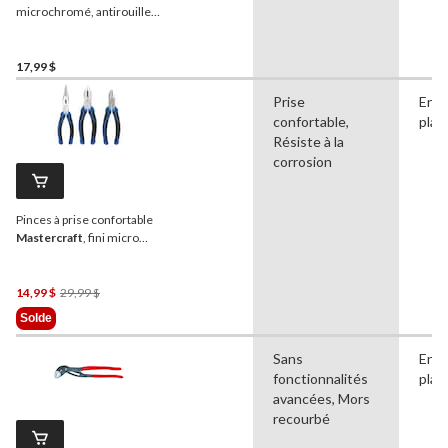
microchromé, antirouille,
paq. 4
17,99 $
Prise
En
confortable,
plas
Résiste à la
corrosion
Pinces à prise confortable
Mastercraft
, fini micro
chromé, 8 po, paq. 3
Prix
14,99 $
29,99 $
Était
Solde
29,99 $
Sans
En
fonctionnalités
plas
avancées, Mors
recourbé