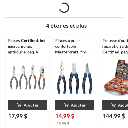
4 étoiles et plus
Pinces
Certified
, fini
Pinces à prise
Trousse d’outi
microchromé,
confortable
réparation à d
antirouille, paq. 4
Mastercraft
, fini
Certified
, paq
micro chromé, 8 po,
paq. 3
Ajouter
Ajouter
Ajou
17,99 $
14,99 $
144,99 $
prix
29,99 $