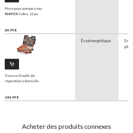
Pince pour pompe à eau
KNIPEX
Cobra, 12 po
89,99 $
Écoénergétique
En
plas
Trousse d’outils de
réparation à domicile
Certified
, paq. 415
144,99 $
Acheter des produits connexes