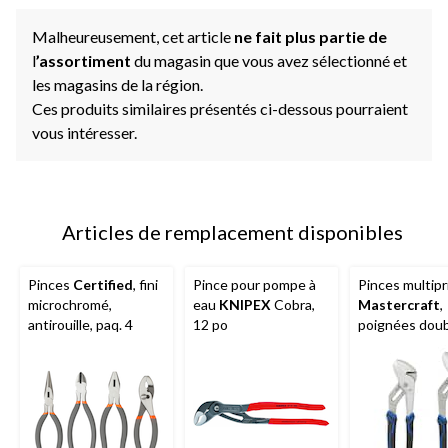
Malheureusement, cet article
ne fait plus partie de
l
’assortiment
du magasin que vous avez sélectionné et
les magasins de la région.
Ces produits similaires présentés ci-dessous pourraient
vous intéresser.
Articles de remplacement disponibles
Pinces
Certified
, fini
Pince pour pompe à
Pinces multipr
microchromé,
eau
KNIPEX
Cobra,
Mastercraft
,
antirouille, paq. 4
12 po
poignées dou
articulées
confortables,
antirouille, paq