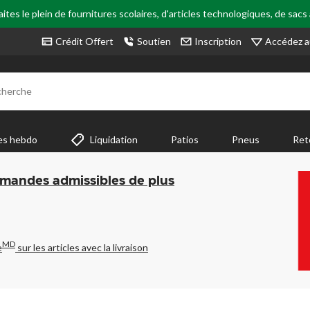
tes le plein de fournitures scolaires, d'articles technologiques, de sacs
Accédez a
Crédit Offert
Soutien
Inscription
cherche
es hebdo
Liquidation
Patios
Pneus
Ret
mmandes admissibles de plus
MD
e
sur les articles avec la livraison