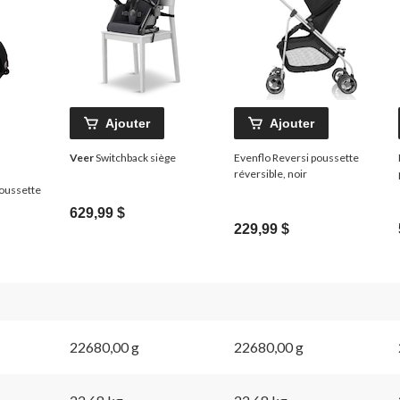
Ajouter
Ajouter
Veer
Switchback siège
Evenflo Reversi poussette
réversible, noir
poussette
629,99 $
229,99 $
22680,00 g
22680,00 g