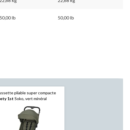
22,68 kg
22,68 kg
50,00 lb
50,00 lb
ssette pliable super compacte
ety 1st
Soko, vert minéral