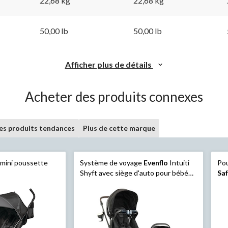
22,68 kg
22,68 kg
50,00 lb
50,00 lb
Afficher plus de détails
Acheter des produits connexes
les produits tendances
Plus de cette marque
mini poussette
Système de voyage
Evenflo
Intuiti
Pou
Shyft avec siège d'auto pour bébé
Saf
Revolve LiteMax NXT et Sensory
Soothe