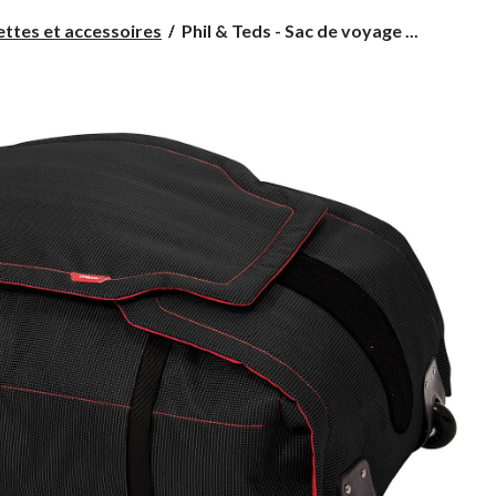
Phil
ttes et accessoires
Phil & Teds - Sac de voyage ...
&
Teds
-
Sac
de
voyage
pour
poussette
et
siége
auto,
noir