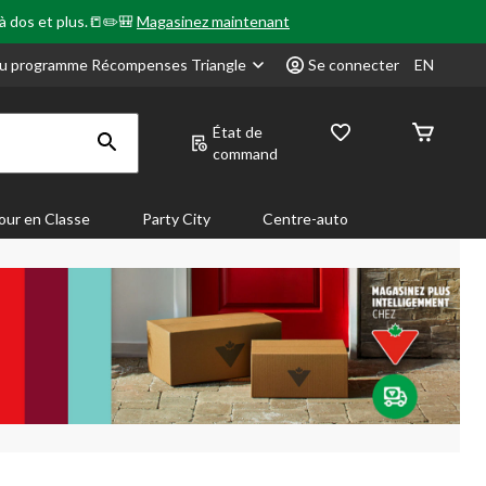
 à dos et plus.📒✏️🎒
Magasinez maintenant
u programme Récompenses Triangle
Se connecter
EN
État de
command
our en Classe
Party City
Centre-auto