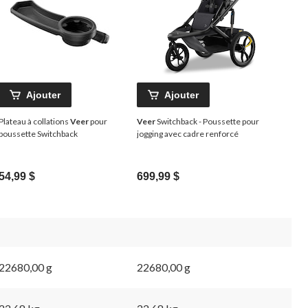
Ajouter
Ajouter
Plateau à collations
Veer
pour
Veer
Switchback - Poussette pour
poussette Switchback
jogging avec cadre renforcé
54,99 $
699,99 $
22680,00 g
22680,00 g