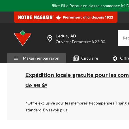
🎒✏️📒Le Retour en classe commence ici. Fai
Leduc, AB
Re
votre
Ouvert
⋅ Fermeture à 22:00
magasin
préféré
est
Magasiner par rayon
Circulaire
Offr
Leduc,
AB,
courament
Ouvert,
Expédition locale gratuite pour les co
Fermeture
à
de 99 $*
à
22:00
cliquer
pour
*Offre exclusive pour les membres Récompenses Triangl
changer
standard.
En savoir plus