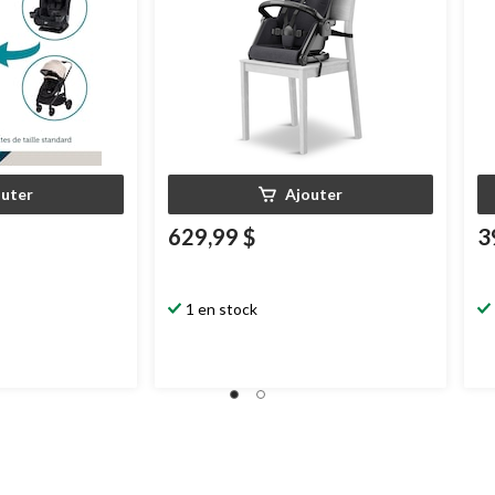
outer
Ajouter
629,99 $
3
1 en stock