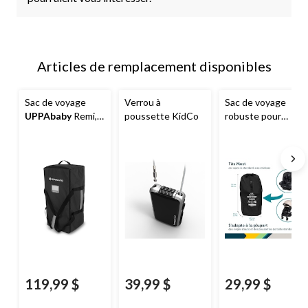
Articles de remplacement disponibles
Sac de voyage
Verrou à
Sac de voyage
UPPAbaby
Remi,
poussette KidCo
robuste pour
noir
poussette Gate
Checker avec
pochette
119,99 $
39,99 $
29,99 $