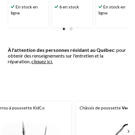
En stock en
6 en stock
En stock en
ligne
ligne
À l'attention des personnes résidant au Québec
: pour
obtenir des renseignements sur l'entretien et la
réparation,
cliquez ici.
rrou à poussette KidCo
Châssis de poussette
Veer
Ro