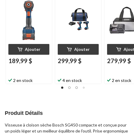
1
Bosch
Freak, 18 V
percussion Freak 2-
GDX18V-1800
en-1 avec embouts et
douilles
Ajouter
Ajouter
Ajou
189,99 $
299,99 $
279,99 $
2 en stock
4 en stock
2 en stock
Produit Détails
Visseuse à cloison sèche Bosch SG450 compacte et conçue pour
un poids léger et un meilleur équilibre de l'outil. Prise ergonomique