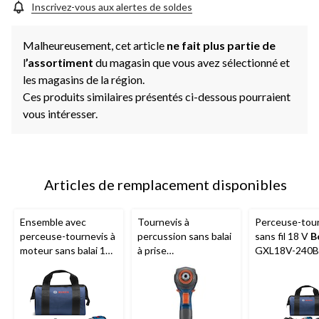
Inscrivez-vous aux alertes de soldes
Malheureusement, cet article
ne fait plus partie de
l
’assortiment
du magasin que vous avez sélectionné et
les magasins de la région.
Ces produits similaires présentés ci-dessous pourraient
vous intéresser.
Articles de remplacement disponibles
Ensemble avec
Tournevis à
Perceuse-tou
perceuse-tournevis à
percussion sans balai
sans fil 18 V
B
moteur sans balai 18
à prise
GXL18V-240B
V 1/2 po
Bosch
douille/embout 2-en-
tournevis à
1
Bosch
Freak, 18 V
percussion Fre
GDX18V-1800
en-1 avec emb
douilles