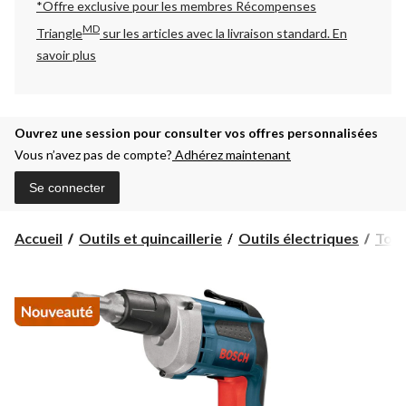
*Offre exclusive pour les membres Récompenses
MD
Triangle
sur les articles avec la livraison standard.
En
savoir plus
Ouvrez une session pour consulter vos offres personnalisées
Vous n’avez pas de compte?
Adhérez maintenant
Se connecter
Accueil
Outils et quincaillerie
Outils électriques
Tour