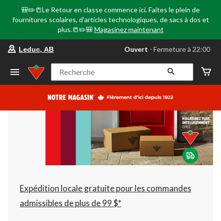
🎒✏️📒Le Retour en classe commence ici. Faites le plein de
fournitures scolaires, d'articles technologiques, de sacs à dos et
plus.📒✏️🎒
Magasinez maintenant
votre
Ouvert
⋅ Fermeture à 22:00
Leduc, AB
magasin
préféré
est
Recherche
Leduc,
AB,
courament
Ouvert,
Fermeture
à
à
22:00
cliquer
pour
changer
Expédition locale gratuite pour les commandes
admissibles de plus de 99 $*