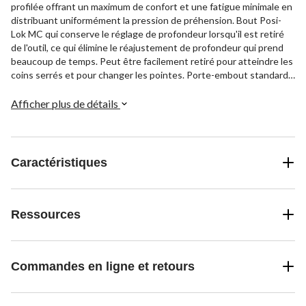
profilée offrant un maximum de confort et une fatigue minimale en
distribuant uniformément la pression de préhension. Bout Posi-
Lok MC qui conserve le réglage de profondeur lorsqu'il est retiré
de l'outil, ce qui élimine le réajustement de profondeur qui prend
beaucoup de temps. Peut être facilement retiré pour atteindre les
coins serrés et pour changer les pointes. Porte-embout standard
comprenant un aimant très puissant pour maximiser le contrôle et
particulièrement utile pour visser de longues vis.
Afficher plus de détails
Caractéristiques
Ressources
Commandes en ligne et retours