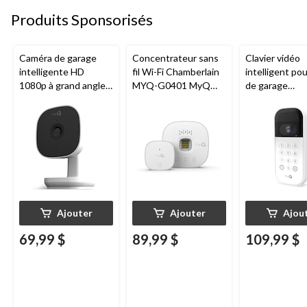
Produits Sponsorisés
Caméra de garage
Concentrateur sans
Clavier vidéo
intelligente HD
fil Wi-Fi Chamberlain
intelligent po
1080p à grand angle
MYQ-G0401 MyQ
de garage
Chamberlain, vision
pour porte de garage
Chamberlain, v
nocturne, résistante
nocturne, rési
aux intempéries
aux intempéri
blanc
Ajouter
Ajouter
Ajou
69,99 $
89,99 $
109,99 $