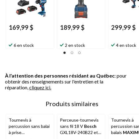
169,99 $
189,99 $
299,99 $
6 en stock
2 en stock
4 en stock
À l'attention des personnes résidant au Québec
: pour
obtenir des renseignements sur l'entretien et la
réparation,
cliquez ici.
Produits similaires
Tournevis à
Perceuse-tournevis
Tournevis à
percussion sans balai
sans fil 18 V
Bosch
percussion sa
à prise
GXL18V-240B22 et
balais
MAXI
douille/embout 2-en-
tournevis à
V, 1/4 po