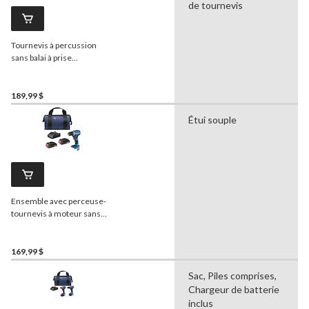
de tournevis
Tournevis à percussion
sans balai à prise
douille/embout 2-en-1
Bosch
Freak, 18 V
GDX18V-1800
189,99 $
Étui souple
Ensemble avec perceuse-
tournevis à moteur sans
balai 18 V 1/2 po
Bosch
169,99 $
Sac, Piles comprises,
Chargeur de batterie
inclus