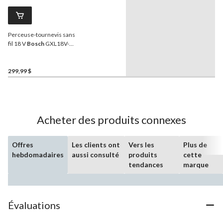
Perceuse-tournevis sans
fil 18 V
Bosch
GXL18V-
240B22 et tournevis à
percussion Freak 2-en-1
avec embouts et douilles
299,99 $
Acheter des produits connexes
Offres
Les clients ont
Vers les
Plus de
hebdomadaires
aussi consulté
produits
cette
tendances
marque
Évaluations