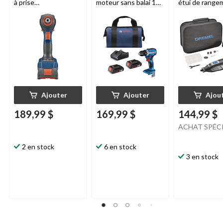
à prise
moteur sans balai 18
étui de range
douille/embout 2-en-
V 1/2 po
Bosch
12 V
1
Bosch
Freak, 18 V
GDX18V-1800
Ajouter
Ajouter
Ajou
189,99 $
169,99 $
144,99 $
ACHAT SPÉC
2 en stock
6 en stock
3 en stock