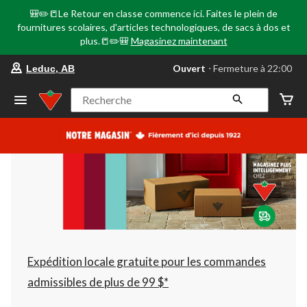
🎒✏️📒Le Retour en classe commence ici. Faites le plein de
fournitures scolaires, d'articles technologiques, de sacs à dos et
plus.📒✏️🎒
Magasinez maintenant
votre
Ouvert
⋅ Fermeture à 22:00
Leduc, AB
magasin
préféré
est
Recherche
Leduc,
AB,
courament
Ouvert,
Fermeture
à
à
22:00
cliquer
pour
changer
Expédition locale gratuite pour les commandes
admissibles de plus de 99 $*