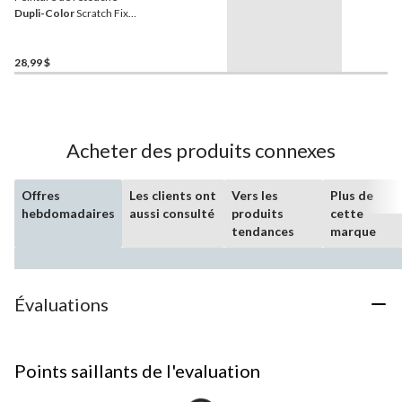
Dupli-Color
Scratch Fix
All-in-1 Exact-Match pour
automobile, noir mat
(universel)
28,99 $
Acheter des produits connexes
Offres
Les clients ont
Vers les
Plus de
hebdomadaires
aussi consulté
produits
cette
tendances
marque
Évaluations
Points saillants de l'evaluation