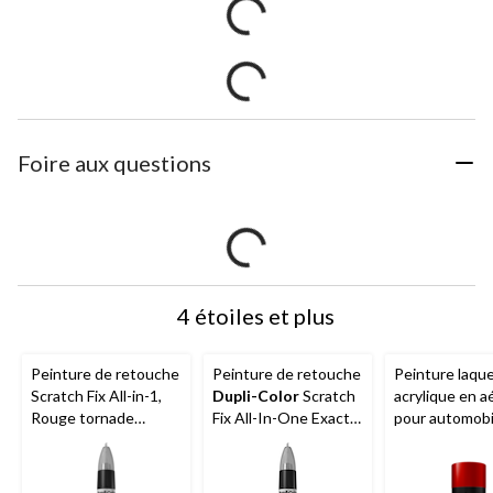
Foire aux questions
4 étoiles et plus
Peinture de retouche
Peinture de retouche
Peinture laqu
Scratch Fix All-in-1,
Dupli-Color
Scratch
acrylique en a
Rouge tornade
Fix All-In-One Exact-
pour automobi
(LY3D)
Match pour
qualité supéri
automobile, Chrysler,
Dupli-Color
P
Diamond perle noir
Match, rouge