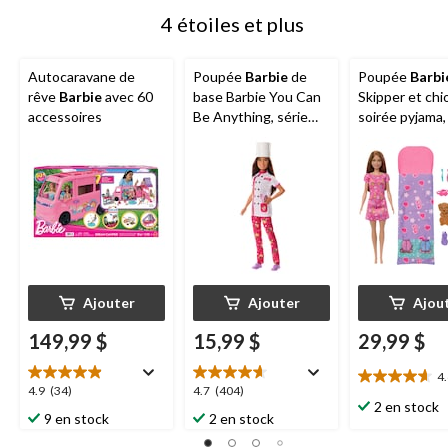
4 étoiles et plus
Autocaravane de
Poupée
Barbie
de
Poupée
Barbi
rêve
Barbie
avec 60
base Barbie You Can
Skipper et chio
accessoires
Be Anything, série
soirée pyjama,
carrière, choix varié, 3
et plus
ans et plus
Ajouter
Ajouter
Ajou
149,99 $
15,99 $
29,99 $
4
4.6
4.9
4.7
4.9
(34)
4.7
(404)
étoile(s)
2 en stock
étoile(s)
étoile(s)
9 en stock
2 en stock
sur
sur
sur
5.