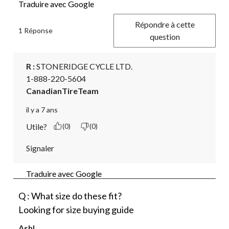
Traduire avec Google
Répondre à cette
1 Réponse
question
R :
 STONERIDGE CYCLE LTD.

1-888-220-5604
CanadianTireTeam
il y a 7 ans
Utile?
(0)
(0)
Signaler
Traduire avec Google
Q : What size do these fit?
Looking for size buying guide
Ashl