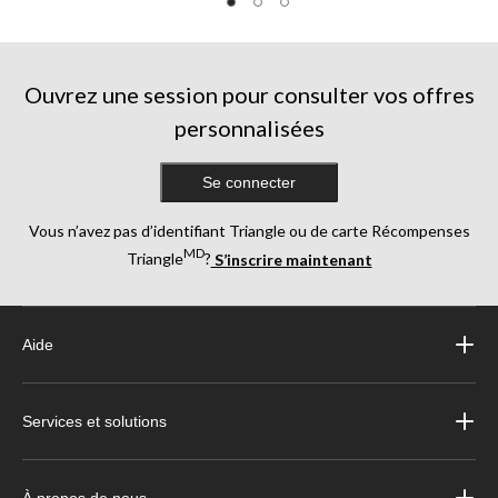
sur
sur
sur
5.
5.
5.
2
1
4
évaluations
évaluation
évaluations
Ouvrez une session pour consulter vos offres
personnalisées
Se connecter
Vous n’avez pas d’identifiant Triangle ou de carte Récompenses
MD
Triangle
?
S’inscrire maintenant
Aide
Services et solutions