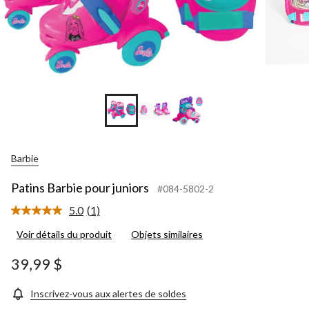
Barbie
Patins Barbie pour juniors
#084-5802-2
5.0
(1)
Lire
1
Voir détails du produit
Objets similaires
commentaire.
Lien
vers
39,99 $
la
même
page.
Inscrivez-vous aux alertes de soldes