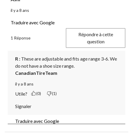
il y a 8 ans
Traduire avec Google
Répondre à cette
1 Réponse
question
R :
 These are adjustable and fits age range 3-6. We 
do not have a shoe size range.
CanadianTireTeam
il y a 8 ans
Utile?
(0)
(1)
Signaler
Traduire avec Google