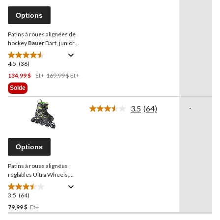
commentaires.
Lien
Options
vers
la
Patins à roues alignées de
même
page.
hockey
Bauer
Dart, junior,
choix de tailles
4.5
(36)
4.5
étoile(s)
Prix
134,99 $
Et+
169,99 $
Et+
sur
Était
Solde
5.
À
36
Partir
3.5
(64)
-
Lire
évaluations
De
les
169,99 $
64
commentaires.
Lien
Options
vers
la
Patins à roues alignées
même
page.
réglables Ultra Wheels,
vert, choix de tailles
3.5
(64)
3.5
étoile(s)
79,99 $
Et+
sur