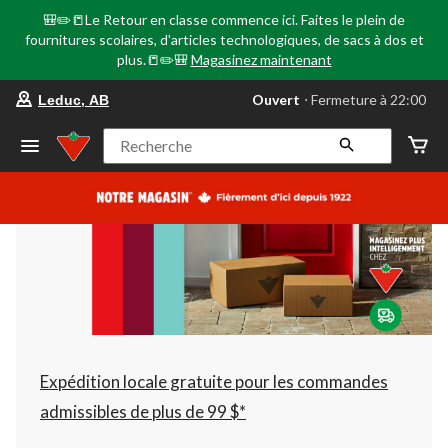
🎒✏️📒Le Retour en classe commence ici. Faites le plein de
fournitures scolaires, d'articles technologiques, de sacs à dos et
plus.📒✏️🎒
Magasinez maintenant
votre
Ouvert
⋅ Fermeture à 22:00
Leduc, AB
magasin
préféré
est
Recherche
Leduc,
AB,
courament
Ouvert,
Fermeture
à
à
22:00
cliquer
pour
changer
Expédition locale gratuite pour les commandes
admissibles de plus de 99 $*