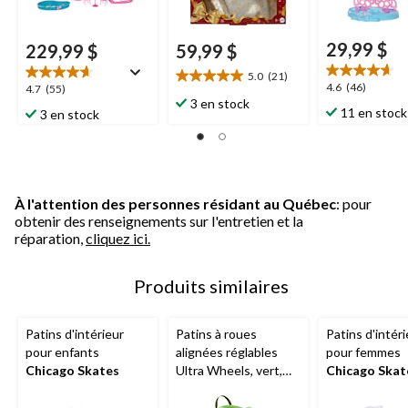
29,99 $
229,99 $
59,99 $
5.0
(21)
5.0
4.6
4.6
(46)
4.7
4.7
(55)
étoile(s)
3 en stock
étoile(s)
étoile(s)
11 en stock
3 en stock
sur
sur
sur
5.
5.
5.
21
46
55
évaluations
évaluations
évaluations
À l'attention des personnes résidant au Québec
: pour
obtenir des renseignements sur l'entretien et la
réparation,
cliquez ici.
Produits similaires
Patins d'intérieur
Patins à roues
Patins d'intéri
pour enfants
alignées réglables
pour femmes
Chicago Skates
Ultra Wheels, vert,
Chicago Skat
choix de tailles