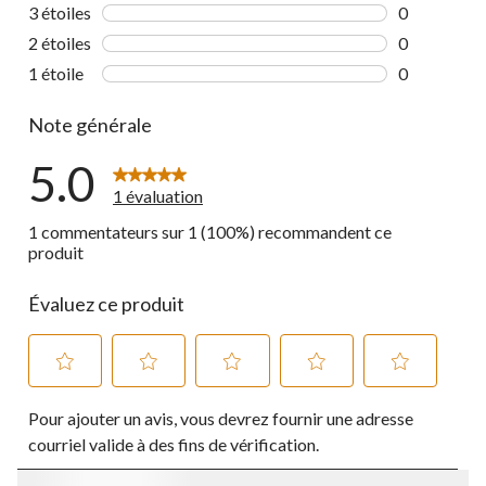
0 commentai
3 étoiles
étoiles
0
0 commentai
2 étoiles
étoiles
0
0 commentai
1 étoile
étoiles
0
0 commentai
Note générale
5.0
1 évaluation
1 commentateurs sur 1 (100%) recommandent ce
produit
Évaluez ce produit
Sélectionnez
Sélectionnez
Sélectionnez
Sélectionnez
Sélectionnez
Pour ajouter un avis, vous devrez fournir une adresse
pour
pour
pour
pour
pour
évaluer
évaluer
évaluer
évaluer
évaluer
courriel valide à des fins de vérification.
l'article
l'article
l'article
l'article
l'article
à
à
à
à
à