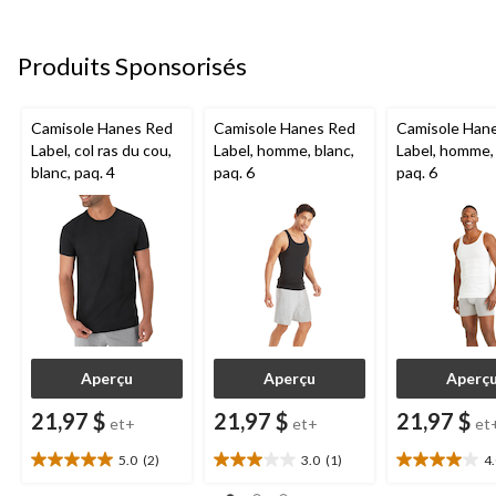
5.
5.
25
34
404
évaluations
évaluations
évaluations
Produits Sponsorisés
Camisole Hanes Red
Camisole Hanes Red
Camisole Han
Label, col ras du cou,
Label, homme, blanc,
Label, homme, 
blanc, paq. 4
paq. 6
paq. 6
Aperçu
Aperçu
Aperç
21,97 $
21,97 $
21,97 $
et+
et+
et
5.0
(2)
3.0
(1)
4
5.0
3.0
4.0
étoile(s)
étoile(s)
étoile(s)