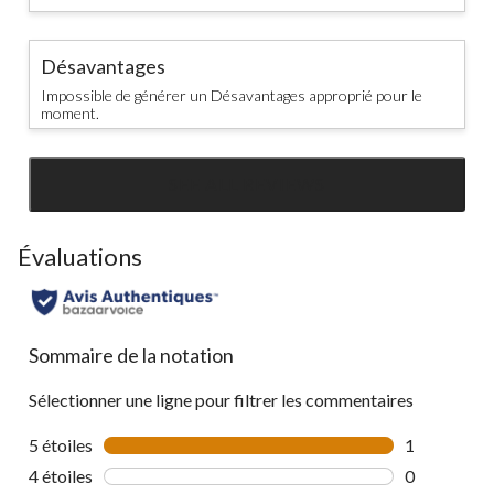
Désavantages
Impossible de générer un Désavantages approprié pour le
moment.
SEE ALL REVIEWS
Click
to
go
Évaluations
to
all
reviews
Sommaire de la notation
Sélectionner une ligne pour filtrer les commentaires
5 étoiles
étoiles
1
1 commentai
4 étoiles
étoiles
0