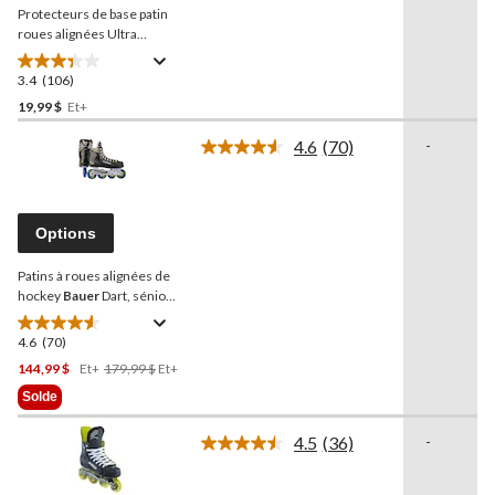
Protecteurs de base patin
même
page.
roues alignées Ultra
Wheels, choix de tailles
3.4
(106)
3.4
étoile(s)
19,99 $
Et+
sur
4.6
(70)
-
5.
Lire
106
les
70
évaluations
commentaires.
Lien
Options
vers
la
Patins à roues alignées de
même
page.
hockey
Bauer
Dart, sénior,
choix de tailles
4.6
(70)
4.6
étoile(s)
Prix
144,99 $
Et+
179,99 $
Et+
sur
Était
Solde
5.
À
70
Partir
4.5
(36)
-
Lire
évaluations
De
les
179,99 $
36