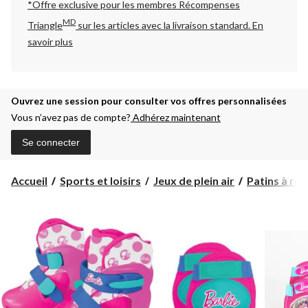
*Offre exclusive pour les membres Récompenses
MD
Triangle
sur les articles avec la livraison standard.
En
savoir plus
Ouvrez une session pour consulter vos offres personnalisées
Vous n’avez pas de compte?
Adhérez maintenant
Se connecter
Accueil
Sports et loisirs
Jeux de plein air
Patins à rou