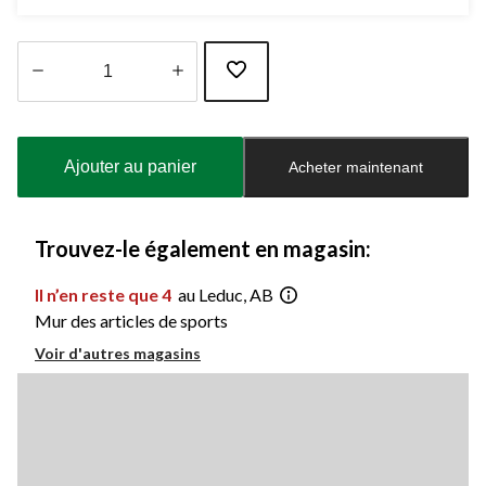
Quantité
mise
à
Ajouter au panier
Acheter maintenant
jour
à
1
Trouvez-le également en magasin:
Il n’en reste que 4
au Leduc, AB
Mur des articles de sports
Voir d'autres magasins