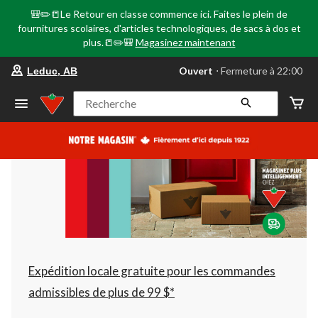
🎒✏️📒Le Retour en classe commence ici. Faites le plein de
fournitures scolaires, d'articles technologiques, de sacs à dos et
plus.📒✏️🎒
Magasinez maintenant
votre
Ouvert
⋅ Fermeture à 22:00
Leduc, AB
magasin
préféré
est
Recherche
Leduc,
AB,
courament
Ouvert,
Fermeture
à
à
22:00
cliquer
pour
changer
Expédition locale gratuite pour les commandes
admissibles de plus de 99 $*