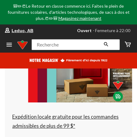
🎒✏️📒Le Retour en classe commence ici. Faites le plein de
fournitures scolaires, d'articles technologiques, de sacs à dos et
plus.📒✏️🎒
Magasinez maintenant
votre
Ouvert
⋅ Fermeture à 22:00
Leduc, AB
magasin
préféré
est
Recherche
Leduc,
AB,
courament
Ouvert,
Fermeture
à
à
22:00
cliquer
pour
changer
Expédition locale gratuite pour les commandes
admissibles de plus de 99 $*