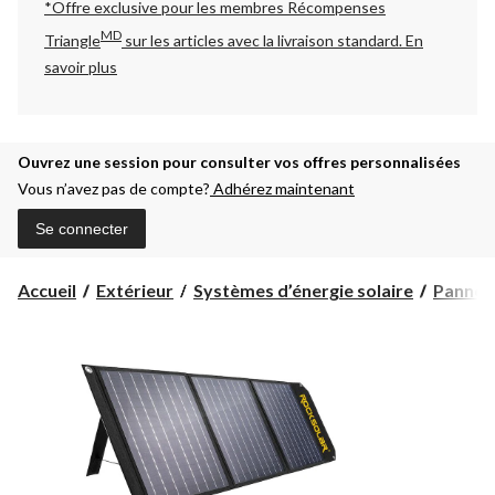
*Offre exclusive pour les membres Récompenses
MD
Triangle
sur les articles avec la livraison standard.
En
savoir plus
Ouvrez une session pour consulter vos offres personnalisées
Vous n’avez pas de compte?
Adhérez maintenant
Se connecter
Accueil
Extérieur
Systèmes d’énergie solaire
Panneau