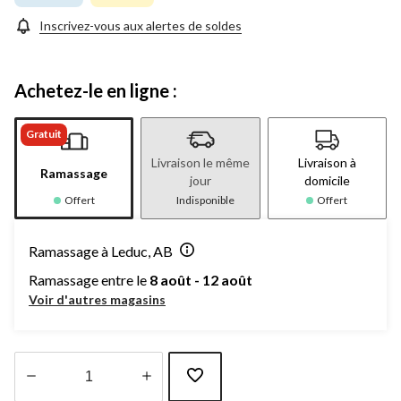
même
page.
Inscrivez-vous aux alertes de soldes
Achetez-le en ligne :
Gratuit
Livraison le même
Livraison à
Ramassage
jour
domicile
Offert
Indisponible
Offert
Ramassage à Leduc, AB
Ramassage entre le
8 août - 12 août
Voir d'autres magasins