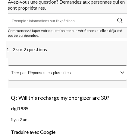
Avez-vous une question? Demandez aux personnes qui en
soumission.
soumission.
soumission.
soumission.
soumission.
sont propriétaires.
Commencez à taper votre question et nous vérifierons si elle a déjà été
posée et répondue.
1 - 2 sur 2 questions
Trier par
Réponses les plus utiles
Q : Will this recharge my energizer arc 30?
dgl1985
il y a 2 ans
Traduire avec Google