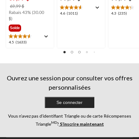
prix
69,99 $
était
Rabais 43% (30.00
4.6
4.3
4.6
(1011)
4.3
(235)
69,99 $
$)
étoile(s)
étoile(s)
sur
sur
Solde
5.
5.
1011
235
4.5
4.5
(1633)
évaluations
évaluations
étoile(s)
sur
5.
1633
évaluations
Ouvrez une session pour consulter vos offres
personnalisées
Se connecter
Vous n’avez pas d’identifiant Triangle ou de carte Récompenses
MD
Triangle
?
S’inscrire maintenant