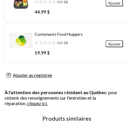
0.0
(0)
Ajouter
0.0
étoile(s)
44,99 $
sur
5.
Contenants Food Huggers
0.0
(0)
Ajouter
0.0
étoile(s)
19,99 $
sur
5.
Ajouter au registree
À l'attention des personnes résidant au Québec
: pour
obtenir des renseignements sur l'entretien et la
réparation,
cliquez ici.
Produits similaires