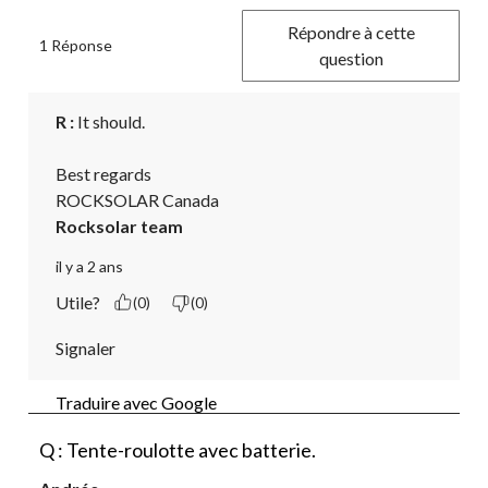
Répondre à cette
1 Réponse
question
R :
 It should.

Best regards

ROCKSOLAR Canada
Rocksolar team
il y a 2 ans
Utile?
(0)
(0)
Signaler
Traduire avec Google
Q : Tente-roulotte avec batterie.