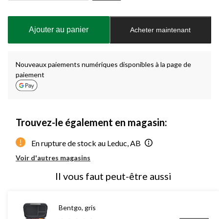
Quantité
mise
à
Ajouter au panier
Acheter maintenant
jour
à
1
Nouveaux paiements numériques disponibles à la page de
paiement
Trouvez-le également en magasin:
En rupture de stock au Leduc, AB
Voir d'autres magasins
Il vous faut peut-être aussi
Bentgo, gris