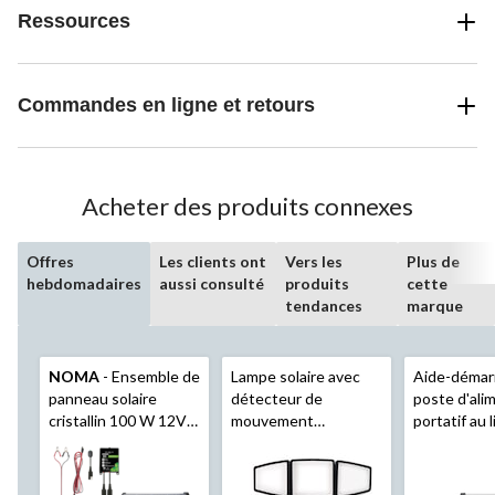
Ressources
Commandes en ligne et retours
Acheter des produits connexes
Offres
Les clients ont
Vers les
Plus de
hebdomadaires
aussi consulté
produits
cette
tendances
marque
NOMA
- Ensemble de
Lampe solaire avec
Aide-démar
panneau solaire
détecteur de
poste d'ali
cristallin 100 W 12V
mouvement
portatif au 
avec support et
Sunforce
, 1500
MotoMast
contrôleur de charge
lumens, noir
Eliminator
PowerBox S