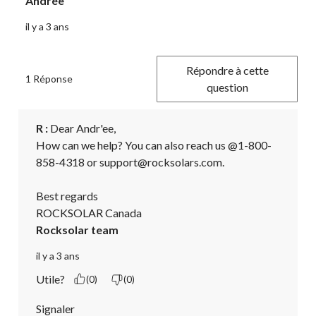
Andrée
il y a 3 ans
Répondre à cette
1 Réponse
question
R :
 Dear Andr'ee,

How can we help? You can also reach us @1-800-
858-4318 or support@rocksolars.com.

Best regards

ROCKSOLAR Canada
Rocksolar team
il y a 3 ans
Utile?
(0)
(0)
Signaler