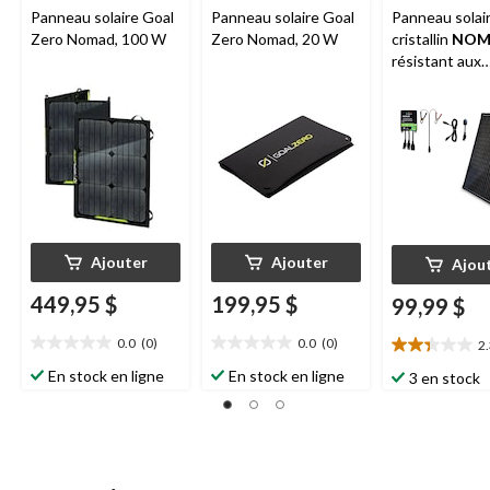
Panneau solaire Goal
Panneau solaire Goal
Panneau solai
Zero Nomad, 100 W
Zero Nomad, 20 W
cristallin
NOM
résistant aux
intempéries, 
Ajouter
Ajouter
Ajou
449,95 $
199,95 $
99,99 $
0.0
(0)
0.0
(0)
2
0.0
0.0
2.3
étoile(s)
étoile(s)
étoile(s)
En stock en ligne
En stock en ligne
3 en stock
sur
sur
sur
5.
5.
5.
6
évaluations