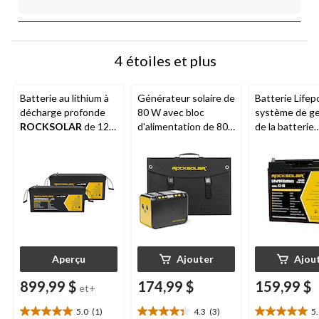
4 étoiles et plus
Batterie au lithium à
Générateur solaire de
Batterie Lifep
décharge profonde
80 W avec bloc
système de ge
ROCKSOLAR
de 12
d'alimentation de 80
de la batterie
V et 200 Ah
W et panneau de 30
ROCKSOLAR
(LiFePO4)
W
ROCKSOLAR
18 Ah
Aperçu
Ajouter
Ajou
899,99 $
174,99 $
159,99 $
et+
5.0
(1)
4.3
(3)
5
5.0
4.3
5.0