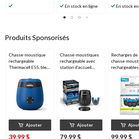
étoile(s)
étoile(s)
étoile(s)
En stock en ligne
En stock en
sur
sur
sur
5.
5.
5.
1
3
1
évaluation
évaluations
évaluation
Produits Sponsorisés
Chasse-moustique
Chasse-moustiques
Recharges de
rechargeable
rechargeable avec
chasse-moust
Thermacell E55, bleu
station d'accueil
rechargeables
royal
Thermacell E65,
Thermacell, 1
charbon
heures
Ajouter
Ajouter
Ajou
39,99 $
79,99 $
99,99 $