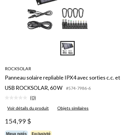
ROCKSOLAR
Panneau solaire repliable IPX4 avec sorties c.c. et
USB ROCKSOLAR, 60 W
#574-7986-6
(0)
Aucune
cote
Voir détails du produit
Objets similaires
pour
ce
produit.
154,99 $
Lien
vers
la
Mieux notés
Exclusivité