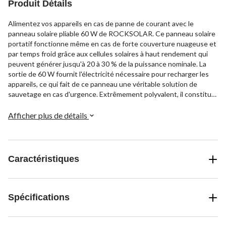
Produit Détails
Alimentez vos appareils en cas de panne de courant avec le
panneau solaire pliable 60 W de ROCKSOLAR. Ce panneau solaire
portatif fonctionne même en cas de forte couverture nuageuse et
par temps froid grâce aux cellules solaires à haut rendement qui
peuvent générer jusqu'à 20 à 30 % de la puissance nominale. La
sortie de 60 W fournit l'électricité nécessaire pour recharger les
appareils, ce qui fait de ce panneau une véritable solution de
sauvetage en cas d'urgence. Extrêmement polyvalent, il constitue
aussi une excellente source d'alimentation pour le camping, la
randonnée et d'autres aventures en plein air. Ce panneau solaire
Afficher plus de détails
léger et durable se replie dans un format compact pour faciliter le
transport et le rangement.
Caractéristiques
Spécifications