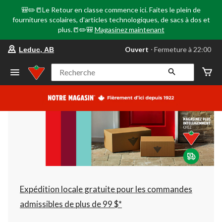
🎒✏️📒Le Retour en classe commence ici. Faites le plein de
fournitures scolaires, d'articles technologiques, de sacs à dos et
plus.📒✏️🎒
Magasinez maintenant
votre
Ouvert
⋅ Fermeture à 22:00
Leduc, AB
magasin
préféré
est
Recherche
Leduc,
AB,
courament
Ouvert,
Fermeture
à
à
22:00
cliquer
pour
changer
Expédition locale gratuite pour les commandes
admissibles de plus de 99 $*