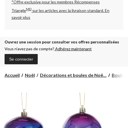
*Offre exclusive pour les membres Récompenses
MD
Triangle
sur les articles avec la livraison standard.
En
savoir plus
Ouvrez une session pour consulter vos offres personnalisées
Vous n’avez pas de compte?
Adhérez maintenant
Se connecter
Accueil
Noël
Décorations et boules de Noë...
Boules 