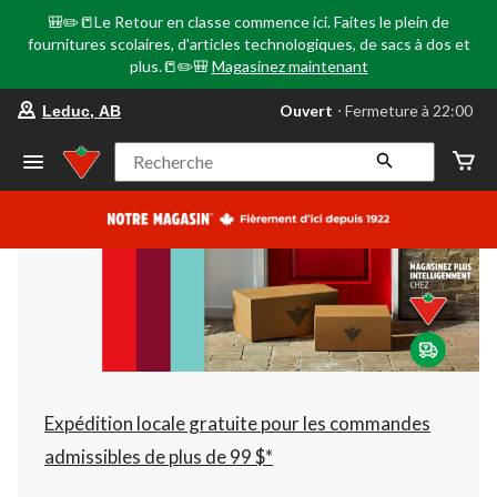
🎒✏️📒Le Retour en classe commence ici. Faites le plein de
fournitures scolaires, d'articles technologiques, de sacs à dos et
plus.📒✏️🎒
Magasinez maintenant
votre
Ouvert
⋅ Fermeture à 22:00
Leduc, AB
magasin
préféré
est
Recherche
Leduc,
AB,
courament
Ouvert,
Fermeture
à
à
22:00
cliquer
pour
changer
Expédition locale gratuite pour les commandes
admissibles de plus de 99 $*