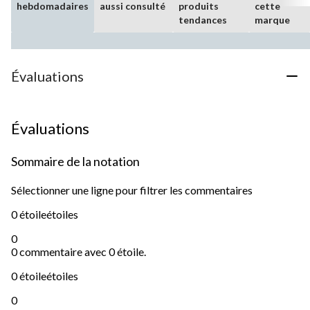
hebdomadaires
aussi consulté
produits
cette
tendances
marque
Évaluations
Évaluations
Sommaire de la notation
Sélectionner une ligne pour filtrer les commentaires
0 étoile
étoiles
0
0 commentaire avec 0 étoile.
0 étoile
étoiles
0