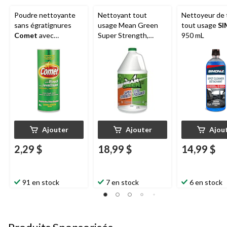
Poudre nettoyante
Nettoyant tout
Nettoyeur de 
sans égratignures
usage Mean Green
tout usage
SI
Comet
avec
Super Strength,
950 mL
javellisant, 600 g
intérieur et extérieur,
3,78 L
Ajouter
Ajouter
Ajou
2,29 $
18,99 $
14,99 $
91 en stock
7 en stock
6 en stock