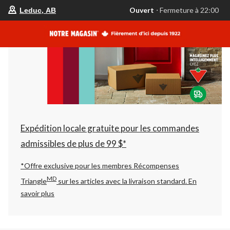
votre
Ouvert
⋅ Fermeture à 22:00
Leduc, AB
magasin
préféré
est
Leduc,
AB,
courament
Ouvert,
Fermeture
à
à
22:00
cliquer
pour
changer
Expédition locale gratuite pour les commandes
admissibles de plus de 99 $*
*Offre exclusive pour les membres Récompenses
MD
Triangle
sur les articles avec la livraison standard.
En
savoir plus