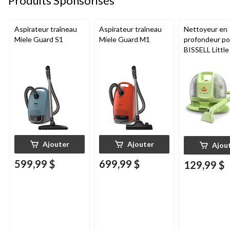
Produits Sponsorisés
Aspirateur traîneau
Aspirateur traîneau
Nettoyeur en
Miele Guard S1
Miele Guard M1
profondeur por
BISSELL Littl
Mini avec fil p
tapis et tissus
d'ameublemen
Ajouter
Ajouter
Ajou
599,99 $
699,99 $
129,99 $