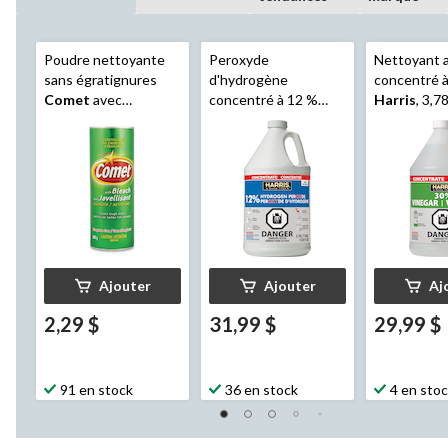
Poudre nettoyante
Peroxyde
Nettoyant a
sans égratignures
d'hydrogène
concentré 
Comet
avec
concentré à 12 %
Harris
, 3,7
javellisant, 600 g
Harris
, 3,78 L
Ajouter
Ajouter
Aj
2,29 $
31,99 $
29,99 $
91 en stock
36 en stock
4 en sto