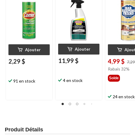
Ajouter
Ajouter
Ajou
11,99 $
2,29 $
4,99 $
7,29
Rabais 32%
Solde
4 en stock
91 en stock
24 en stock
Produit Détails