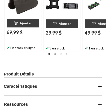
Ajouter
Ajouter
Ajou
69,99 $
29,99 $
49,99 $
En stock en ligne
3 en stock
1 en stock
Produit Détails
Caractéristiques
Ressources