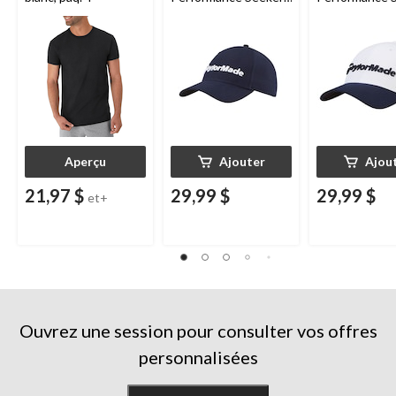
marine
bleu marine et
Aperçu
Ajouter
Ajou
21,97 $
29,99 $
29,99 $
et+
Ouvrez une session pour consulter vos offres
personnalisées