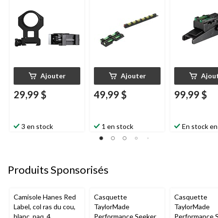
Ajouter
Ajouter
Ajou
29,99 $
49,99 $
99,99 $
3 en stock
1 en stock
En stock en
Produits Sponsorisés
Camisole Hanes Red
Casquette
Casquette
Label, col ras du cou,
TaylorMade
TaylorMade
blanc, paq. 4
Performance Seeker,
Performance S