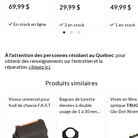
69,99 $
29,99 $
49,99 $
En stock en ligne
3 en stock
1 en stock
À l'attention des personnes résidant au Québec
: pour
obtenir des renseignements sur l'entretien et la
réparation,
cliquez ici.
Produits similaires
Viseur universel pour
Bagues de lunette
Visée en fibre
fusil de chasse F.A.S.T
élevées à double
optique
TRU
usage de 1 à 30 mm
Glo-Dot Xtre
Tasco
, noir mat