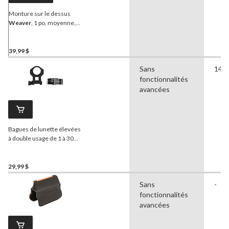
Monture sur le dessus
Weaver
, 1 po, moyenne,
mate
39,99 $
Sans
14,9
fonctionnalités
avancées
Bagues de lunette élevées
à double usage de 1 à 30
mm
Tasco
, noir mat
29,99 $
Sans
-
fonctionnalités
avancées