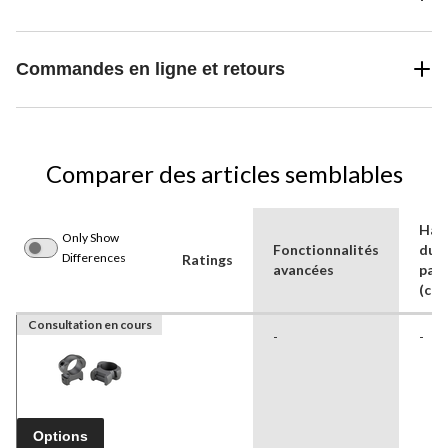
Commandes en ligne et retours
Comparer des articles semblables
Hau
Only Show
Fonctionnalités
du
Differences
Ratings
avancées
paq
(cm)
Consultation en cours
-
-
Options