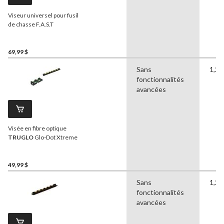
Viseur universel pour fusil
de chasse F.A.S.T
69,99 $
Sans
1,27
fonctionnalités
avancées
Visée en fibre optique
TRUGLO
Glo-Dot Xtreme
49,99 $
Sans
1,27
fonctionnalités
avancées