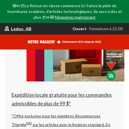
🎒✏️📒Le Retour en classe commence ici. Faites le plein de
fournitures scolaires, d'articles technologiques, de sacs à dos et
plus.📒✏️🎒
Magasinez maintenant
votre
Ouvert
⋅ Fermeture à 22:00
Leduc, AB
magasin
préféré
est
Leduc,
AB,
courament
Ouvert,
Fermeture
à
à
22:00
cliquer
pour
changer
Expédition locale gratuite pour les commandes
admissibles de plus de 99 $*
*Offre exclusive pour les membres Récompenses
MD
Triangle
sur les articles avec la livraison standard.
En