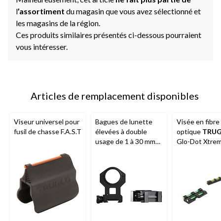
l
’assortiment
du magasin que vous avez sélectionné et
les magasins de la région.
Ces produits similaires présentés ci-dessous pourraient
vous intéresser.
Articles de remplacement disponibles
Viseur universel pour
Bagues de lunette
Visée en fibre
fusil de chasse F.A.S.T
élevées à double
optique
TRU
usage de 1 à 30 mm
Glo-Dot Xtre
Tasco
, noir mat