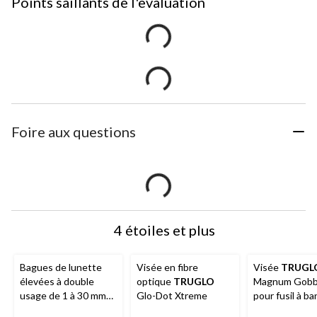
Points saillants de l'evaluation
Foire aux questions
4 étoiles et plus
Bagues de lunette
Visée en fibre
Visée
TRUGL
élevées à double
optique
TRUGLO
Magnum Gobb
usage de 1 à 30 mm
Glo-Dot Xtreme
pour fusil à b
Tasco
, noir mat
ventilée, 3/8 