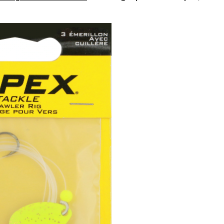
pour
dorés
Apex,
assortiment