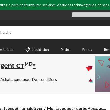
tes le plein de fournitures scolaires, d'articles technologiques, de sacs
cherche
es hebdo
Liquidation
Patios
Pneus
Ret
MD
rgent CT
*
*Achat avant taxes. Des conditions
Montages
ntages et harnais à ver
Montages pour dorés Apex, as...