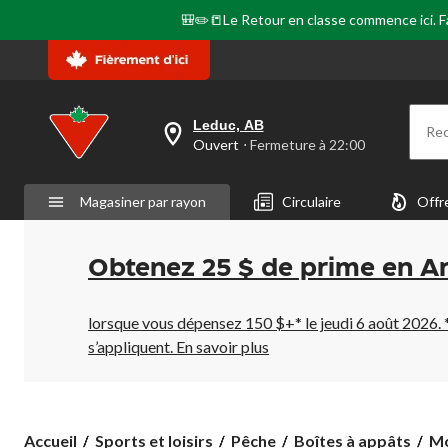
🎒✏️📒Le Retour en classe commence ici. Fai
Leduc, AB
Re
votre
Ouvert
⋅ Fermeture à 22:00
magasin
préféré
est
Magasiner par rayon
Circulaire
Offr
Leduc,
AB,
courament
Ouvert,
Obtenez 25 $ de prime en A
Fermeture
à
à
22:00
lorsque vous dépensez 150 $+* le jeudi 6 août 2026. 
cliquer
s’appliquent.
En savoir plus
pour
changer
Accueil
Sports et loisirs
Pêche
Boîtes à appâts
Mo