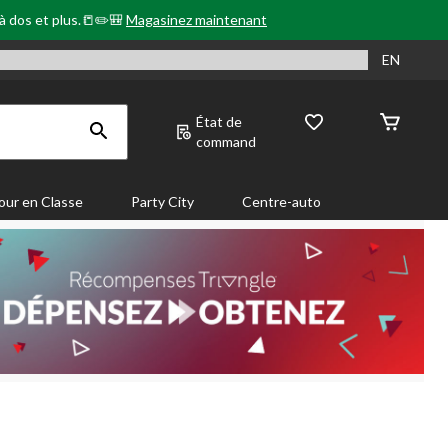
 à dos et plus.📒✏️🎒
Magasinez maintenant
EN
État de
command
our en Classe
Party City
Centre-auto