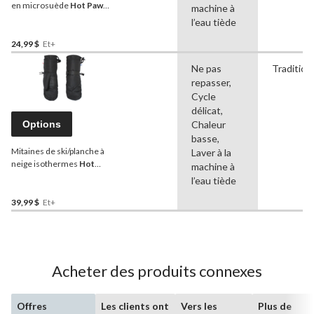
en microsuède
Hot Paws
machine à
pour hommes, tailles
l’eau tiède
variées
24,99 $
Et+
Ne pas
Tradition
repasser,
Cycle
délicat,
Options
Chaleur
basse,
Mitaines de ski/planche à
Laver à la
neige isothermes
Hot
machine à
Paws
pour femmes
l’eau tiède
39,99 $
Et+
Acheter des produits connexes
Offres
Les clients ont
Vers les
Plus de