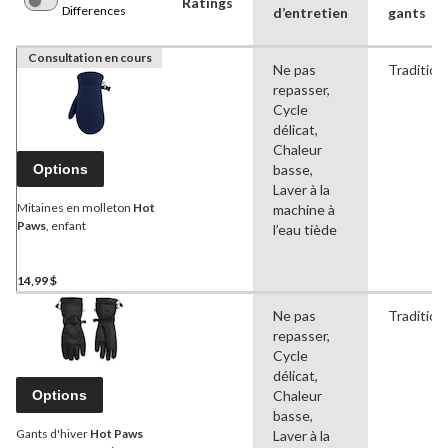
Ratings
Differences
d’entretien
gants
Consultation en cours
Ne pas
Tradition
repasser,
Cycle
délicat,
Chaleur
Options
basse,
Laver à la
Mitaines en molleton
Hot
machine à
Paws
, enfant
l’eau tiède
14,99 $
Ne pas
Tradition
repasser,
Cycle
délicat,
Options
Chaleur
basse,
Gants d'hiver
Hot Paws
Laver à la