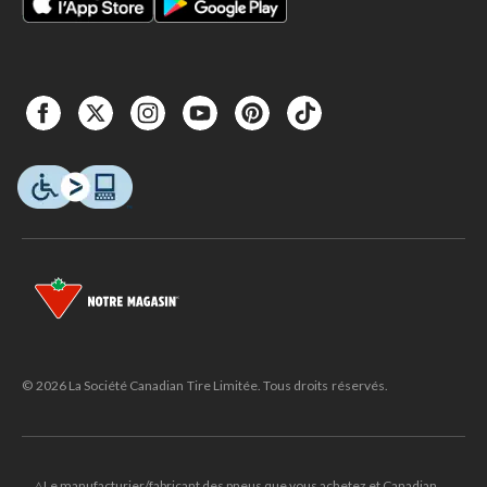
© 2026 La Société Canadian Tire Limitée. Tous droits réservés.
△Le manufacturier/fabricant des pneus que vous achetez et Canadian