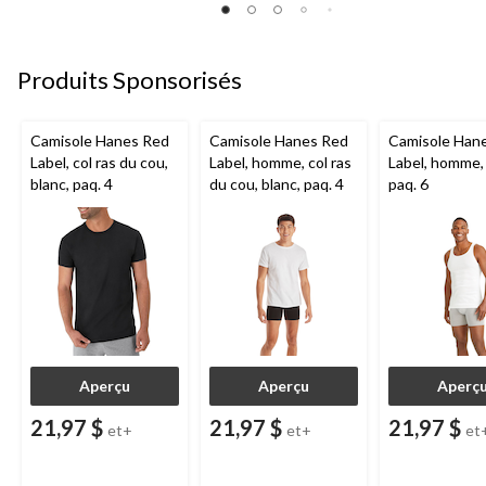
Produits Sponsorisés
Camisole Hanes Red
Camisole Hanes Red
Camisole Han
Label, col ras du cou,
Label, homme, col ras
Label, homme, 
blanc, paq. 4
du cou, blanc, paq. 4
paq. 6
Aperçu
Aperçu
Aperç
21,97 $
21,97 $
21,97 $
et+
et+
et