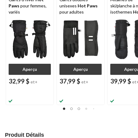
Paws
pour femmes,
unisexes
Hot Paws
ski/planche à 
variés
pour adultes
isothermes
H
Paws
pour fe
Aperçu
Aperçu
Aperç
32,99 $
37,99 $
39,99 $
et+
et+
et
Produit Détails