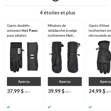
4 étoiles et plus
Gants doublés
Mitaines de
Gants d'hiver
unisexes
Hot Paws
ski/planche à neige
isothermes en
pour adultes
isothermes
Hot
microsuède a
Paws
pour femmes
paumes
antidérapant
Paws
, dames
Aperçu
Aperçu
Aperç
37,99 $
39,99 $
24,99 $
et+
et+
et