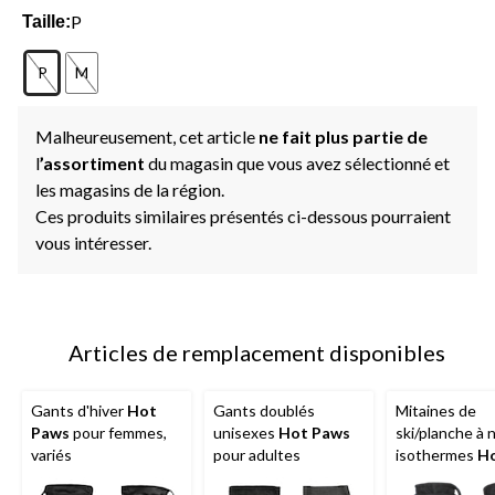
P
Taille:
P
M
Malheureusement, cet article
ne fait plus partie de
l
’assortiment
du magasin que vous avez sélectionné et
les magasins de la région.
Ces produits similaires présentés ci-dessous pourraient
vous intéresser.
Articles de remplacement disponibles
Gants d'hiver
Hot
Gants doublés
Mitaines de
Paws
pour femmes,
unisexes
Hot Paws
ski/planche à 
variés
pour adultes
isothermes
H
Paws
pour fe