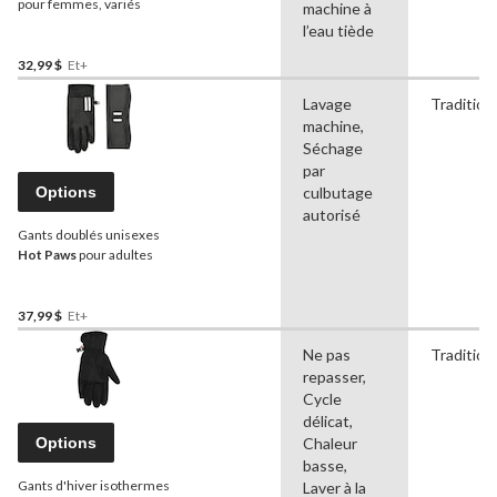
pour femmes, variés
machine à
l’eau tiède
32,99 $
Et+
Lavage
Tradition
machine,
Séchage
par
Options
culbutage
autorisé
Gants doublés unisexes
Hot Paws
pour adultes
37,99 $
Et+
Ne pas
Tradition
repasser,
Cycle
délicat,
Options
Chaleur
basse,
Gants d'hiver isothermes
Laver à la