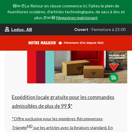
🎒✏️📒Le Retour en classe commence ici. Faites le plein de
fournitures scolaires, d'articles technologiques, de sacs à dos et
plus.📒✏️🎒
Magasinez maintenant
votre
Ouvert
⋅ Fermeture à 22:00
Leduc, AB
magasin
préféré
est
Leduc,
AB,
courament
Ouvert,
Fermeture
à
à
22:00
cliquer
pour
changer
Expédition locale gratuite pour les commandes
admissibles de plus de 99 $*
*Offre exclusive pour les membres Récompenses
MD
Triangle
sur les articles avec la livraison standard.
En