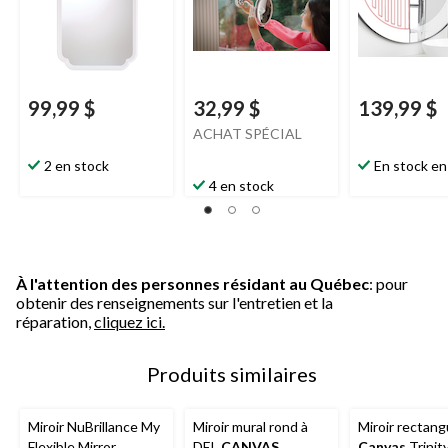
99,99 $
32,99 $
139,99 $
ACHAT SPÉCIAL
2 en stock
En stock en
4 en stock
À l'attention des personnes résidant au Québec
: pour
obtenir des renseignements sur l'entretien et la
réparation,
cliquez ici.
Produits similaires
Miroir NuBrillance My
Miroir mural rond à
Miroir rectang
Flexible Mirror,
DEL
CANVAS
Canvas
Trinity