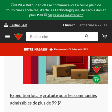
🎒✏️📒Le Retour en classe commence ici. Faites le plein de
fournitures scolaires, d'articles technologiques, de sacs à dos et
plus.📒✏️🎒
Magasinez maintenant
votre
Ouvert
⋅ Fermeture à 22:00
Leduc, AB
magasin
préféré
est
Recherche
Leduc,
AB,
courament
Ouvert,
Fermeture
à
à
22:00
cliquer
pour
changer
Expédition locale gratuite pour les commandes
admissibles de plus de 99 $*