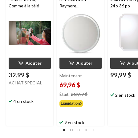
Comme à la télé
Raymore,
24 x 36 po
transparent, 28 po
Ajouter
Ajouter
Ajou
32,99 $
99,99 $
Maintenant
ACHAT SPÉCIAL
69,96 $
prix
Était
269,99 $
2 en stock
était
4 en stock
Liquidation◊
269,99 $
9 en stock