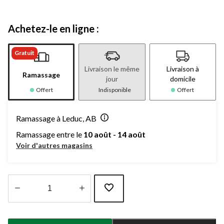
Achetez-le en ligne :
Gratuit
Livraison le même
Livraison à
Ramassage
jour
domicile
Offert
Indisponible
Offert
Ramassage à Leduc, AB
Ramassage entre le
10 août - 14 août
Voir d'autres magasins
Quantité
mise