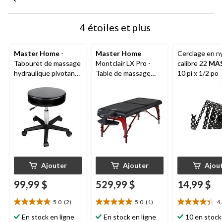
4 étoiles et plus
Master Home
-
Master Home
Cerclage en n
Tabouret de massage
Montclair LX Pro -
calibre 22
MA
hydraulique pivotant,
Table de massage
10 pi x 1/2 po
noir
portative en mousse
viscoélastique, 31 po,
bleu royal
Ajouter
Ajouter
Ajou
99,99 $
529,99 $
14,99 $
5.0
(2)
5.0
(1)
4
5.0
5.0
4.3
étoile(s)
étoile(s)
étoile(s)
En stock en ligne
En stock en ligne
10 en stock