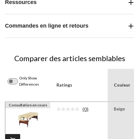
Ressources
Commandes en ligne et retours
Comparer des articles semblables
Only Show
Differences
Ratings
Couleur
Consultation en cours
(0)
Beige
Aucune
cote
pour
ce
produit.
Lien