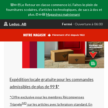
🎒✏️📒Le Retour en classe commence ici. Faites le plein de
fournitures scolaires, d'articles technologiques, de sacs à dos et
plus.📒✏️🎒
Magasinez maintenant
votre
Fermé
⋅ Ouverture à 06:00
Leduc, AB
magasin
préféré
est
Leduc,
AB,
courament
Fermé,
Ouverture
à
à
06:00
cliquer
pour
changer
Expédition locale gratuite pour les commandes
admissibles de plus de 99 $*
*Offre exclusive pour les membres Récompenses
MD
Triangle
sur les articles avec la livraison standard.
En