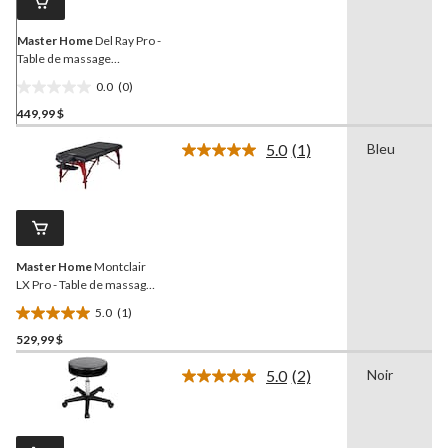
vers
la
même
Master Home
Del Ray Pro -
page.
Table de massage
portative, beige, 31 po
0.0
(0)
0.0
449,99 $
étoile(s)
sur
5.0
(1)
Bleu
5.
Lire
1
commentaire.
Lien
vers
la
même
Master Home
Montclair
page.
LX Pro - Table de massage
portative en mousse
5.0
(1)
viscoélastique, 31 po, bleu
5.0
royal
529,99 $
étoile(s)
sur
5.0
(2)
Noir
5.
Lire
les
1
2
évaluation
commentaires.
Lien