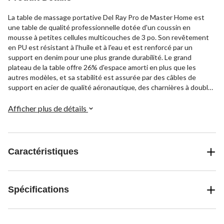
La table de massage portative Del Ray Pro de Master Home est
une table de qualité professionnelle dotée d'un coussin en
mousse à petites cellules multicouches de 3 po. Son revêtement
en PU est résistant à l'huile et à l'eau et est renforcé par un
support en denim pour une plus grande durabilité. Le grand
plateau de la table offre 26% d'espace amorti en plus que les
autres modèles, et sa stabilité est assurée par des câbles de
support en acier de qualité aéronautique, des charnières à double
plan et des fixations de pieds à chape. Elle comprend également un
système de verrouillage automatique des pieds et des boutons de
Afficher plus de détails
réglage rapide des pieds pour une installation facile. Support facial
ErgonomicDream, coussin facial ErgonomicDream, accoudoir profilé
et étui de transport à deux poches Cette table pèse 34 lb avec
une capacité de 750 lb, et mesure 31 L x 84 l x 24 po à 34 po H
Caractéristiques
ajustable.
Spécifications