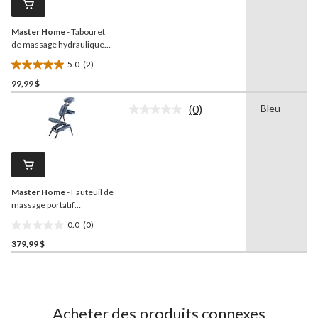
vers
la
Master Home
- Tabouret
même
page.
de massage hydraulique
pivotant, noir
5.0
(2)
5.0
99,99 $
étoile(s)
sur
(0)
Bleu
5.
Aucune
cote
2
pour
évaluations
ce
produit.
Lien
vers
Master Home
- Fauteuil de
la
même
massage portatif
page.
professionnel, bleu royal
0.0
(0)
0.0
379,99 $
étoile(s)
sur
5.
Acheter des produits connexes