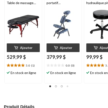
Table de massage
portatif
hydraulique pi
portative en mousse
professionnel, bleu
noir
viscoélastique, 31 po,
royal
bleu royal
Ajouter
Ajouter
Ajou
529,99 $
379,99 $
99,99 $
5.0
(1)
0.0
(0)
5
5.0
0.0
5.0
étoile(s)
étoile(s)
étoile(s)
En stock en ligne
En stock en ligne
En stock en
sur
sur
sur
5.
5.
5.
1
2
évaluation
évaluations
Produit Détails