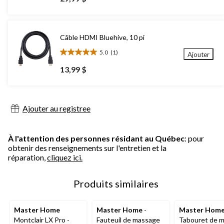
sur
5.
Câble HDMI Bluehive, 10 pi
5.0
(1)
Ajouter
5.0
étoile(s)
13,99 $
sur
5.
1
évaluation
Ajouter au registree
À l'attention des personnes résidant au Québec
: pour
obtenir des renseignements sur l'entretien et la
réparation,
cliquez ici.
Produits similaires
Master Home
Master Home
-
Master Hom
Montclair LX Pro -
Fauteuil de massage
Tabouret de 