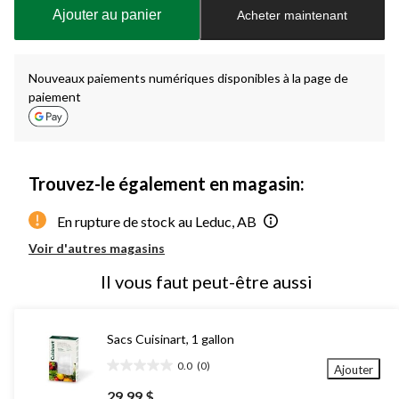
à
Ajouter au panier
Acheter maintenant
jour
à
1
Nouveaux paiements numériques disponibles à la page de
paiement
Trouvez-le également en magasin:
En rupture de stock au Leduc, AB
Voir d'autres magasins
Il vous faut peut-être aussi
Sacs Cuisinart, 1 gallon
0.0
(0)
Ajouter
0.0
étoile(s)
29,99 $