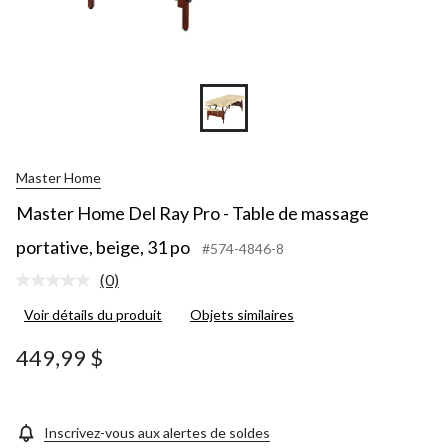
Master Home
Master Home Del Ray Pro - Table de massage
portative, beige, 31 po
#574-4846-8
(0)
Aucune
cote
Voir détails du produit
Objets similaires
pour
ce
produit.
449,99 $
Lien
vers
la
même
page.
Inscrivez-vous aux alertes de soldes