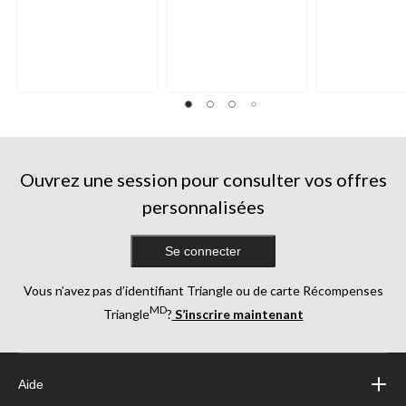
sur
sur
sur
5.
5.
5.
2
1
9
évaluations
évaluation
évaluations
Ouvrez une session pour consulter vos offres
personnalisées
Se connecter
Vous n’avez pas d’identifiant Triangle ou de carte Récompenses
MD
Triangle
?
S’inscrire maintenant
Aide