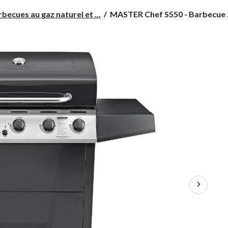
MASTER
becues au gaz naturel et ...
MASTER Chef S550 - Barbecue .
Chef
S550
-
Barbecue
propane,
5
brûleurs