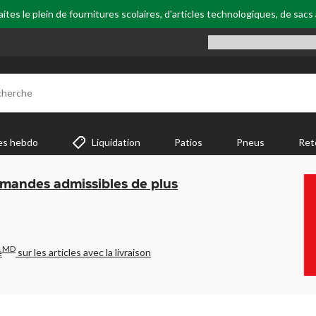
tes le plein de fournitures scolaires, d'articles technologiques, de sacs
cherche
es hebdo
Liquidation
Patios
Pneus
Ret
mmandes admissibles de plus
MD
e
sur les articles avec la livraison