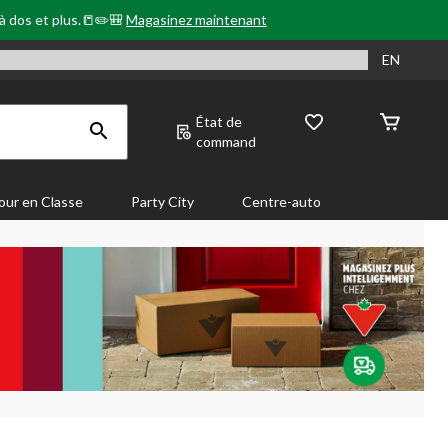
 à dos et plus.📒✏️🎒
Magasinez maintenant
EN
État de
command
our en Classe
Party City
Centre-auto