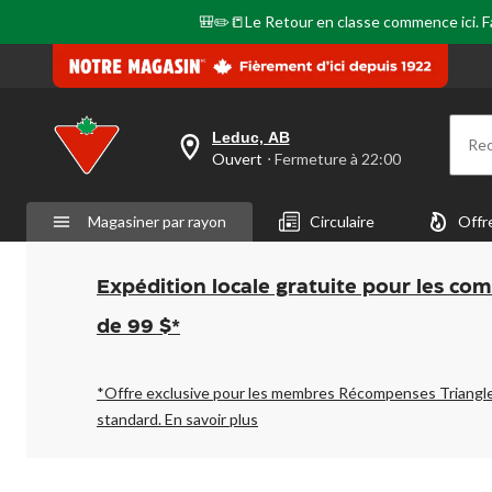
🎒✏️📒Le Retour en classe commence ici. Fai
Leduc, AB
Re
votre
Ouvert
⋅ Fermeture à 22:00
magasin
préféré
est
Magasiner par rayon
Circulaire
Offr
Leduc,
AB,
courament
Ouvert,
Expédition locale gratuite pour les co
Fermeture
à
de 99 $*
à
22:00
cliquer
pour
*Offre exclusive pour les membres Récompenses Triangl
changer
standard.
En savoir plus