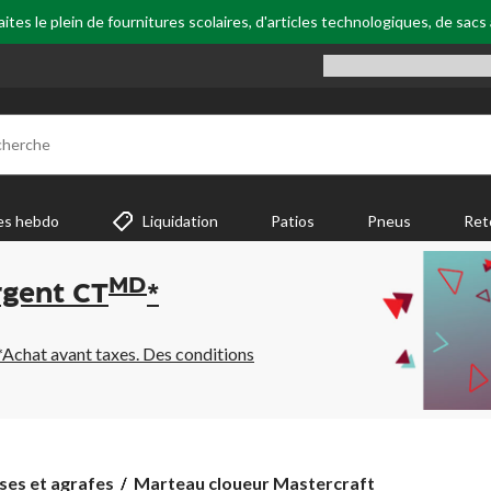
tes le plein de fournitures scolaires, d'articles technologiques, de sacs
cherche
es hebdo
Liquidation
Patios
Pneus
Ret
MD
rgent CT
*
*Achat avant taxes. Des conditions
Marteau
ses et agrafes
Marteau cloueur Mastercraft