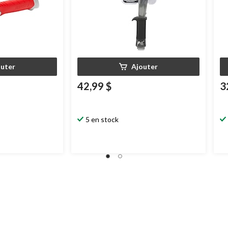
outer
Ajouter
42,99 $
3
5 en stock