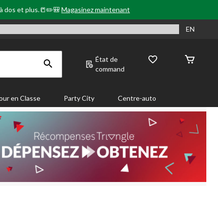
 à dos et plus.📒✏️🎒
Magasinez maintenant
EN
État de
command
our en Classe
Party City
Centre-auto