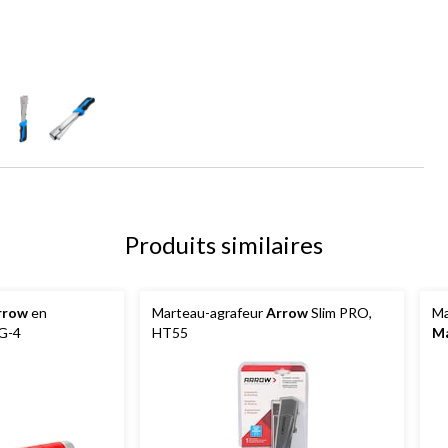
Produits similaires
rrow
en
Marteau-agrafeur
Arrow
Slim PRO,
Ma
G-4
HT55
Ma
to
ch