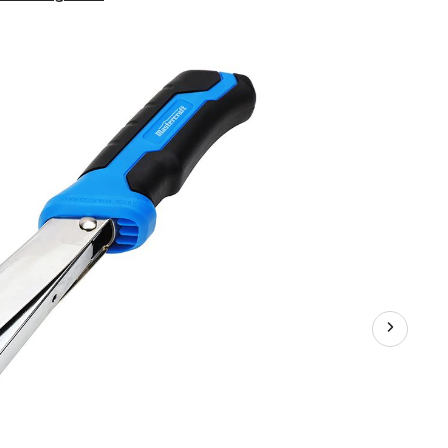
cloueur
Mastercraft