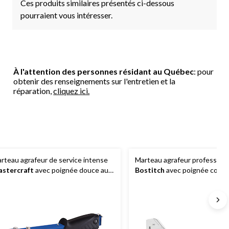
Ces produits similaires présentés ci-dessous
pourraient vous intéresser.
À l'attention des personnes résidant au Québec
: pour
obtenir des renseignements sur l'entretien et la
réparation,
cliquez ici.
rteau agrafeur de service intense
Marteau agrafeur profession
stercraft
avec poignée douce au
Bostitch
avec poignée confor
ucher et construction en acier,
construction en acier, convie
argement par l'arrière
agrafes de 5/16 po, 3/8 po, 1