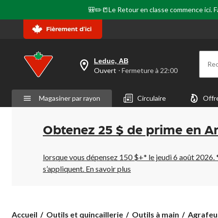
🎒✏️📒Le Retour en classe commence ici. Fai
Leduc, AB
Re
votre
Ouvert
⋅ Fermeture à 22:00
magasin
préféré
est
Magasiner par rayon
Circulaire
Offr
Leduc,
AB,
courament
Ouvert,
Obtenez 25 $ de prime en A
Fermeture
à
à
22:00
lorsque vous dépensez 150 $+* le jeudi 6 août 2026. 
cliquer
s’appliquent.
En savoir plus
pour
changer
Accueil
Outils et quincaillerie
Outils à main
Agrafeu