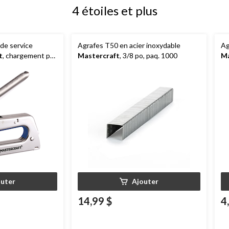
4 étoiles et plus
de service
Agrafes T50 en acier inoxydable
Ag
t
, chargement par
Mastercraft
, 3/8 po, paq. 1000
Ma
olée, convient aux
afes équivalentes
outer
Ajouter
14,99 $
4