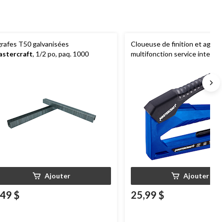
rafes T50 galvanisées
Cloueuse de finition et agraf
stercraft
, 1/2 po, paq. 1000
multifonction service intense
Mastercraft
, convient aux a
T50 1/4 à 9/16 po, aux clous 
finition de 5/8 po et aux chevi
5/8 po
Ajouter
Ajouter
,49 $
25,99 $