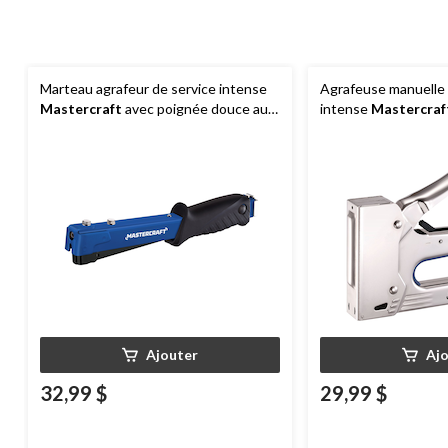
Marteau agrafeur de service intense
Agrafeuse manuelle 
Mastercraft
avec poignée douce au
intense
Mastercraf
toucher et construction en acier,
l'arrière, poignée is
chargement par l'arrière
agrafes T-50 ou agr
de 1/4 à 9/15 po
Ajouter
Aj
32,99 $
29,99 $