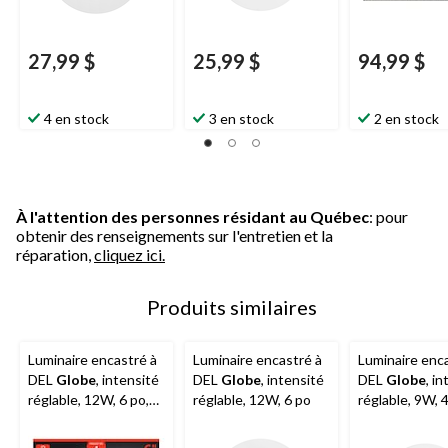
27,99 $
25,99 $
94,99 $
4 en stock
3 en stock
2 en stock
À l'attention des personnes résidant au Québec
: pour
obtenir des renseignements sur l'entretien et la
réparation,
cliquez ici.
Produits similaires
Luminaire encastré à
Luminaire encastré à
Luminaire enc
DEL
Globe
, intensité
DEL
Globe
, intensité
DEL
Globe
, i
réglable, 12W, 6 po,
réglable, 12W, 6 po
réglable, 9W, 
paq. 4