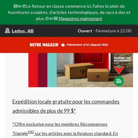
🎒✏️📒Le Retour en classe commence ici. Faites le plein de
fournitures scolaires, d'articles technologiques, de sacs à dos et
plus.📒✏️🎒
Magasinez maintenant
votre
Ouvert
⋅ Fermeture à 22:00
Leduc, AB
magasin
préféré
est
Leduc,
AB,
courament
Ouvert,
Fermeture
à
à
22:00
cliquer
pour
changer
Expédition locale gratuite pour les commandes
admissibles de plus de 99 $*
*Offre exclusive pour les membres Récompenses
MD
Triangle
sur les articles avec la livraison standard.
En