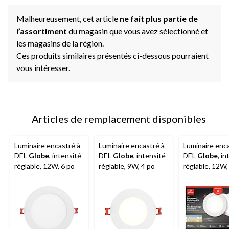
Malheureusement, cet article
ne fait plus partie de
l
’assortiment
du magasin que vous avez sélectionné et
les magasins de la région.
Ces produits similaires présentés ci-dessous pourraient
vous intéresser.
Articles de remplacement disponibles
Luminaire encastré à
Luminaire encastré à
Luminaire enc
DEL
Globe
, intensité
DEL
Globe
, intensité
DEL
Globe
, i
réglable, 12W, 6 po
réglable, 9W, 4 po
réglable, 12W,
paq. 4