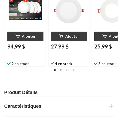
Ajouter
Ajouter
Ajou
94,99 $
27,99 $
25,99 $
2 en stock
4 en stock
3 en stock
Produit Détails
Caractéristiques