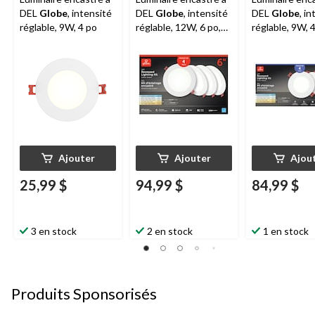
DEL
Globe
, intensité
DEL
Globe
, intensité
DEL
Globe
, i
réglable, 9W, 4 po
réglable, 12W, 6 po,
réglable, 9W, 4
paq. 4
paq. 4
Ajouter
Ajouter
Ajou
25,99 $
94,99 $
84,99 $
3 en stock
2 en stock
1 en stock
Produits Sponsorisés