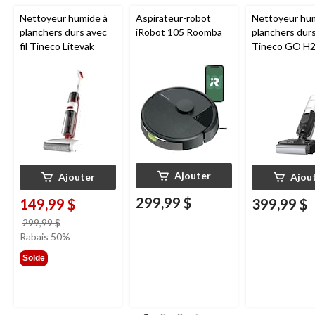
Nettoyeur humide à
Aspirateur-robot
Nettoyeur hu
planchers durs avec
iRobot 105 Roomba
planchers dur
fil Tineco Litevak
Tineco GO H
HammerHead
Ajouter
Ajouter
Ajou
299,99 $
149,99 $
399,99 $
prix
299,99 $
était
Rabais 50%
299,99 $
Solde