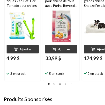
tiques Zen Pet Tick
pour chiens de tous
grands chiens
Tornado pour chiens
âges Purina
Beyond
Snooze Fest, b
Mélange
po x 30 po
Superaliments,
saumon, oeuf et
citrouille naturels, 5
kg
Ajouter
Ajouter
Ajou
4,99 $
33,99 $
174,99 $
3 en stock
5 en stock
2 en stock
Produits Sponsorisés