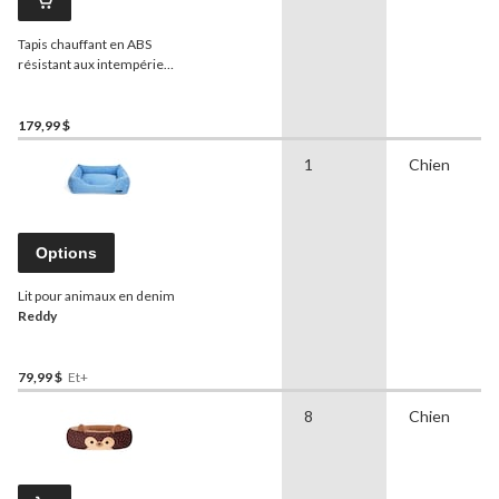
Tapis chauffant en ABS
résistant aux intempéries
pour animaux de
compagnie, 100 W, 24 x 29
po
179,99 $
1
Chien
Options
Lit pour animaux en denim
Reddy
79,99 $
Et+
8
Chien