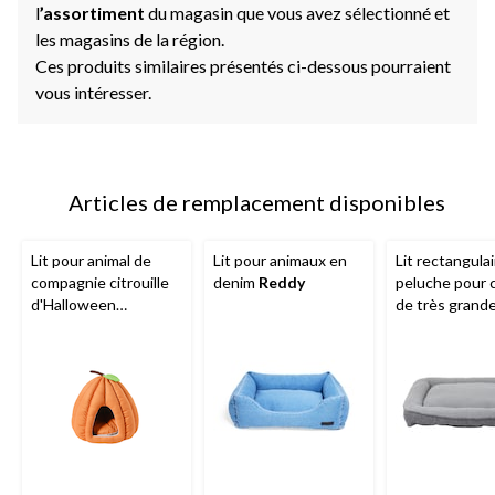
l
’assortiment
du magasin que vous avez sélectionné et
les magasins de la région.
Ces produits similaires présentés ci-dessous pourraient
vous intéresser.
Articles de remplacement disponibles
Lit pour animal de
Lit pour animaux en
Lit rectangula
compagnie citrouille
denim
Reddy
peluche pour 
d'Halloween
de très grande 
moelleux, orange, 16
Petco
, 48 po 
x 16 po