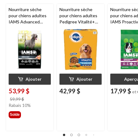
Nourriture sèche
Nourriture sèche
Nourriture sè
pour chiens adultes
pour chiens adultes
pour chiens a
IAMS Advanced
Pedigree Vitalité+
IAMS Proacti
Health pour une peau
original poulet rôti et
Health Minich
et un pelage
légumes, 14 kg
boeuf et riz, f
améliorés, recette au
variés
poulet et au saumon,
12,2 kg
Ajouter
Ajouter
Aperç
53,99 $
42,99 $
17,99 $
et
prix
59,99 $
était
Rabais 10%
59,99 $
Solde