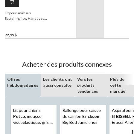
Lit pour animaux
Squishmallow Hans avec
base antidérapante, grand,
30 po
72,99 $
Acheter des produits connexes
Offres
Les clients ont
Vers les
Plus de
hebdomadaires
aussi consulté
produits
cette
tendances
marque
Lit pour chiens
Rallonge pour caisse
Aspirateur v
Petco
, mousse
de camion
Erickson
fil
BISSELL
P
viscoélastique, gris,
Big Bed Junior, noir
Eraser Aller
36x27 po
Off Pet Pro