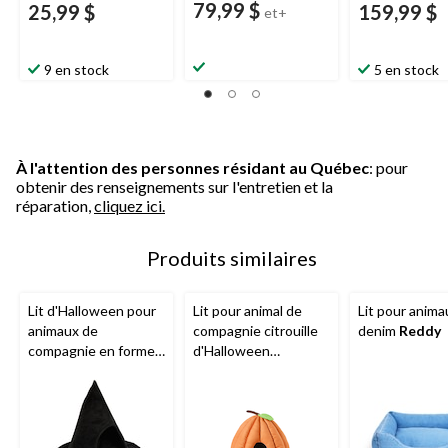
79,99 $
25,99 $
159,99 $
et+
9 en stock
5 en stock
À l'attention des personnes résidant au Québec
: pour
obtenir des renseignements sur l'entretien et la
réparation,
cliquez ici.
Produits similaires
Lit d'Halloween pour
Lit pour animal de
Lit pour anima
animaux de
compagnie citrouille
denim
Reddy
compagnie en forme
d'Halloween
de chapeau de
moelleux, orange, 16
sorcière Bootique,
x 16 po
noir, petit