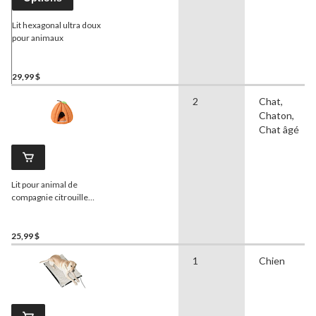
Lit hexagonal ultra doux
pour animaux
29,99 $
2
Chat,
Chaton,
Chat âgé
Lit pour animal de
compagnie citrouille
d'Halloween moelleux,
orange, 16 x 16 po
25,99 $
1
Chien