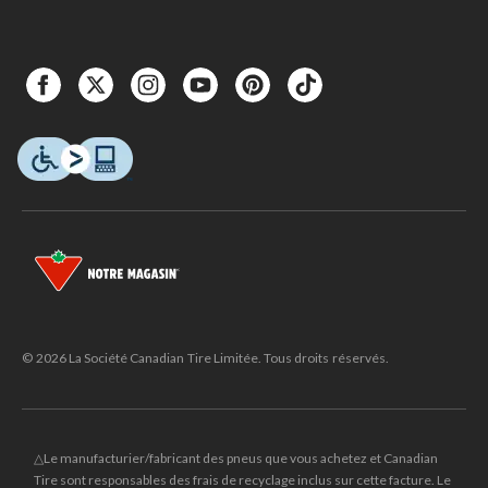
© 2026 La Société Canadian Tire Limitée. Tous droits réservés.
△Le manufacturier/fabricant des pneus que vous achetez et Canadian
Tire sont responsables des frais de recyclage inclus sur cette facture. Le