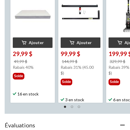
dispositif
d'étanchéi
Ajouter
Ajouter
Aj
29,99 $
99,99 $
199,99 
prix
prix
pr
49,99 $
144,99 $
329,99 $
était
était
ét
Rabais 40%
Rabais 31% (45.00
Rabais 39%
49,99 $
144,99 $
3
$)
$)
Solde
Solde
Solde
16 en stock
3 en stock
6 en sto
Évaluations