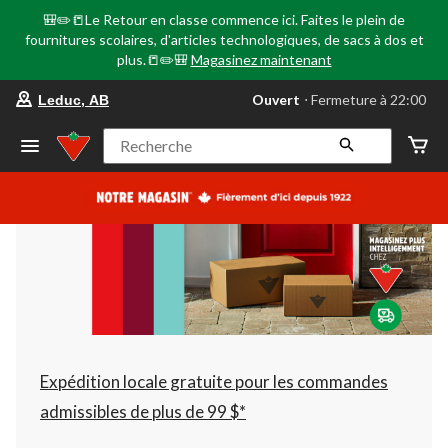
🎒✏️📒Le Retour en classe commence ici. Faites le plein de
fournitures scolaires, d'articles technologiques, de sacs à dos et
plus.📒✏️🎒
Magasinez maintenant
votre
Ouvert
⋅ Fermeture à 22:00
Leduc, AB
magasin
préféré
est
Recherche
Leduc,
AB,
courament
Ouvert,
Fermeture
à
à
22:00
cliquer
pour
changer
Expédition locale gratuite pour les commandes
admissibles de plus de 99 $*