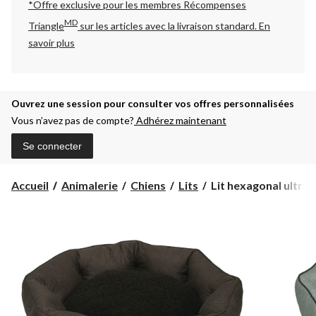
*Offre exclusive pour les membres Récompenses
MD
Triangle
sur les articles avec la livraison standard.
En
savoir plus
Ouvrez une session pour consulter vos offres personnalisées
Vous n’avez pas de compte?
Adhérez maintenant
Se connecter
Lit
Accueil
Animalerie
Chiens
Lits
Lit hexagonal ultra 
hexagonal
ultra
doux
pour
animaux