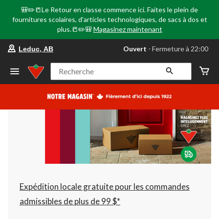
🎒✏️📒Le Retour en classe commence ici. Faites le plein de
fournitures scolaires, d'articles technologiques, de sacs à dos et
plus.📒✏️🎒
Magasinez maintenant
votre
Ouvert
⋅ Fermeture à 22:00
Leduc, AB
magasin
préféré
est
Recherche
Leduc,
AB,
courament
Ouvert,
Fermeture
à
à
22:00
cliquer
pour
changer
Expédition locale gratuite pour les commandes
admissibles de plus de 99 $*