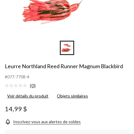
Leurre Northland Reed Runner Magnum Blackbird
#077-7708-4
(0)
Aucune
cote
Voir détails du produit
Objets similaires
pour
ce
produit.
14,99 $
Lien
vers
la
Inscrivez-vous aux alertes de soldes
même
page.