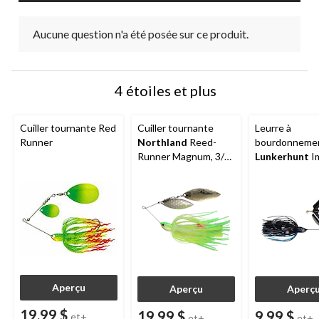
Aucune question n'a été posée sur ce produit.
4 étoiles et plus
Cuiller tournante Red
Cuiller tournante
Leurre à
Runner
Northland
Reed-
bourdonneme
Runner Magnum, 3/4
Lunkerhunt
I
oz
Turbine, 3/8 o
de couleurs
Aperçu
Aperçu
Aperç
19,99 $
19,99 $
9,99 $
et+
et+
et+