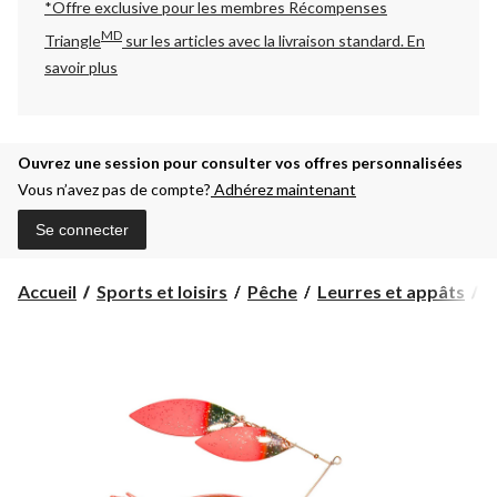
*Offre exclusive pour les membres Récompenses
MD
Triangle
sur les articles avec la livraison standard.
En
savoir plus
Ouvrez une session pour consulter vos offres personnalisées
Vous n’avez pas de compte?
Adhérez maintenant
Se connecter
Accueil
Sports et loisirs
Pêche
Leurres et appâts
S