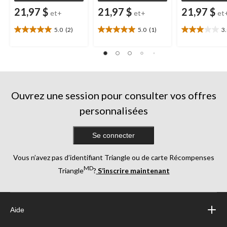
21,97 $
21,97 $
21,97 $
et+
et+
et
5.0
(2)
5.0
(1)
3
5.0
5.0
3.0
étoile(s)
étoile(s)
étoile(s)
sur
sur
sur
5.
5.
5.
2
1
1
évaluations
évaluation
évaluation
Ouvrez une session pour consulter vos offres
personnalisées
Se connecter
Vous n’avez pas d’identifiant Triangle ou de carte Récompenses
MD
Triangle
?
S’inscrire maintenant
Aide