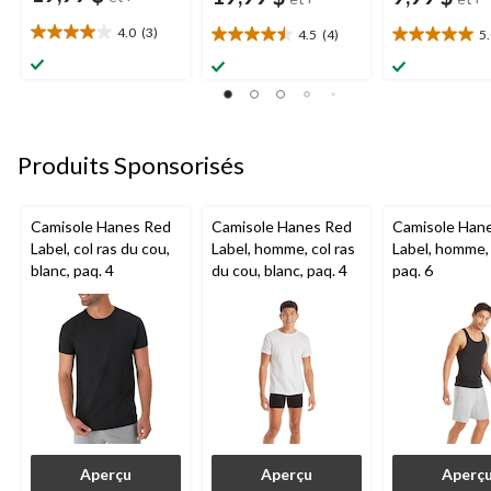
4.0
(3)
4.5
(4)
5
4.0
4.5
5.0
étoile(s)
étoile(s)
étoile(s)
sur
sur
sur
5.
5.
5.
3
4
3
évaluations
évaluations
évaluations
Produits Sponsorisés
Camisole Hanes Red
Camisole Hanes Red
Camisole Han
Label, col ras du cou,
Label, homme, col ras
Label, homme, 
blanc, paq. 4
du cou, blanc, paq. 4
paq. 6
Aperçu
Aperçu
Aperç